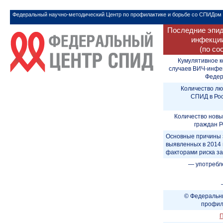
Федеральный научно-методический Центр по профилактике и борьбе со СПИДом
Последние эпид
инфекции
(по со
Кумулятивное к
случаев ВИЧ-инфе
Федера
Количество лю
СПИД в Рос
Количество новы
граждан Р
Основные причины 
выявленных в 2014 
факторами риска з
— употребл
© Федеральны
профил
П