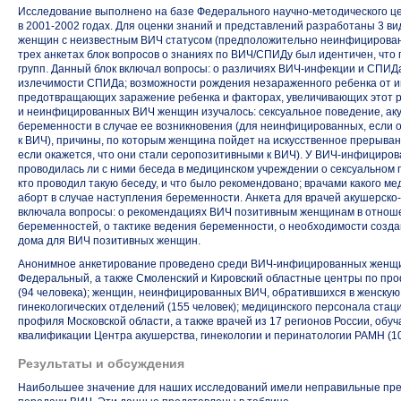
Исследование выполнено на базе Федерального
научно-методического
це
в 2001-2002 годах.
Для оценки знаний и представлений разработаны 3 ви
женщин с неизвестным ВИЧ статусом (предположительно неинфицированн
трех анкетах блок вопросов о знаниях по ВИЧ/СПИДу был идентичен, что 
групп. Данный блок включал вопросы: о различиях
ВИЧ-инфекции
и СПИДа
излечимости СПИДа; возможности рождения незараженного ребенка от 
предотвращающих заражение ребенка и факторах, увеличивающих этот 
и неинфицированных ВИЧ женщин изучалось: сексуальное поведение, аку
беременности в случае ее возникновения (для неинфицированных, если о
к ВИЧ), причины, по которым женщина пойдет на искусственное прерыва
если окажется, что они стали серопозитивными к ВИЧ).
У ВИЧ-инфициров
проводилась ли с ними беседа в медицинском учреждении о сексуальном
кто проводил такую беседу, и что было рекомендовано; врачами какого 
аборт в случае наступления беременности. Анкета для врачей
акушерско-
включала вопросы: о рекомендациях ВИЧ позитивным женщинам в отноше
беременностей, о тактике ведения беременности, о необходимости созд
дома для ВИЧ позитивных женщин.
Анонимное анкетирование проведено среди
ВИЧ-инфицированных
женщи
Федеральный, а также Смоленский и Кировский областные центры по пр
(94 человека); женщин, неинфицированных ВИЧ, обратившихся в женскую 
гинекологических отделений (155 человек); медицинского персонала ста
профиля Московской области, а также врачей из 17 регионов России, об
квалификации Центра акушерства, гинекологии и перинатологии РАМН (10
Результаты и обсуждения
Наибольшее значение для наших исследований имели неправильные пр