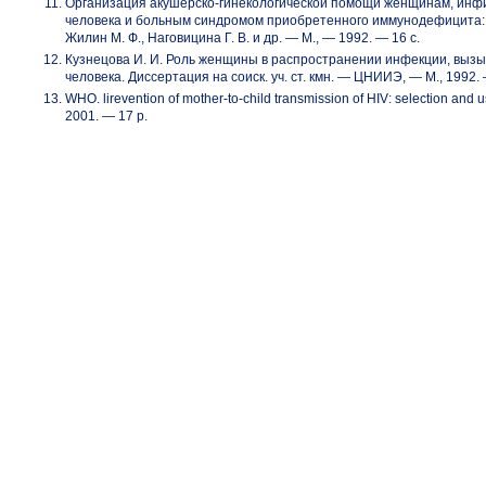
Организация акушерско-гинекологической помощи женщинам, ин
человека и больным синдромом приобретенного иммунодефицита: М
Жилин М. Ф., Наговицина Г. В. и др. — М., — 1992. — 16 с.
Кузнецова И. И. Роль женщины в распространении инфекции, вы
человека. Диссертация на соиск. уч. ст. кмн. — ЦНИИЭ, — М., 1992. 
WHO. lirevention
of mother-to-child
transmission of HIV: selection and us
2001. — 17 р.