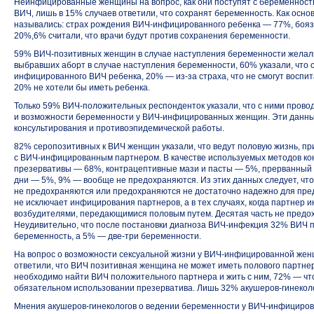
Неинфицированные женщины на вопрос, как они поступят с беременность
ВИЧ, лишь в 15% случаев ответили, что сохранят беременность. Как осн
назывались: страх рождения
ВИЧ-инфицированного
ребенка — 77%, бояз
20%,6% считали, что врачи будут против сохранения беременности.
59% ВИЧ-позитивных женщин в случае наступления беременности желали
выбравших аборт в случае наступления беременности, 60% указали, что 
инфицированного ВИЧ ребенка, 20% —
из-за
страха, что не смогут воспи
20% не хотели бы иметь ребенка.
Только 59%
ВИЧ-положительных
респонденток указали, что с ними прово
и возможности беременности
у ВИЧ-инфицированных
женщин. Эти данны
консультирования и противоэпидемической работы.
82% серопозитивных к ВИЧ женщин указали, что ведут половую жизнь, пр
с ВИЧ-инфицированным
партнером. В качестве используемых методов ко
презервативы — 68%, контрацептивные мази и пасты — 5%, прерванный 
дни — 5%, 9% — вообще не предохраняются. Из этих данных следует, чт
не предохраняются или предохраняются не достаточно надежно для пр
не исключает инфицирования партнеров, а в тех случаях, когда партнер
возбудителями, передающимися половым путем. Десятая часть не предох
Неудивительно, что после постановки диагноза
ВИЧ-инфекция
32% ВИЧ п
беременность, а 5% —
две-три
беременности.
На вопрос о возможности сексуальной жизни
у ВИЧ-инфицированной
жен
ответили, что ВИЧ позитивная женщина не может иметь полового партн
необходимо найти ВИЧ положительного партнера и жить с ним, 72% — чт
обязательном использовании презерватива. Лишь 32%
акушеров-гинекол
Мнения акушеров-гинекологов о ведении беременности
у ВИЧ-инфициро