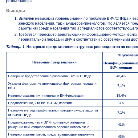
рекомендации.
Выводы
Выявлен невысокий уровень знаний по проблеме ВИЧ/СПИДа и ве
женского населения, так
и акушеров-гинекологов,
что является пре
работы как среди населения так и специалистов соответствующег
Требуется пересмотр действующих
информационно-методических
перинатальной передачи ВИЧ в соответствии с современными до
Таблица 1.
Неверные представления в группах респондентов по вопр
% указавши
Неверные представления
Неинфицированны
ВИЧ женщин
Неверные представления о различиях ВИЧ и СПИДа
48,4%
Указаны факторы, не являющиеся факторами передачи
7,1%
ВИЧ
Неверно указаны пути передачи
ВИЧ-инфекции
19,4%
Предположение, что ВИЧ/СПИД излечим
3%
Незнание метода профилактики, который лучше защитит
7,1%
от ВИЧ/СПИДа
Предположение, что у ВИЧ позитивной женщины
41%
рождение неинфицированного ребенка невозможно
Неверно указаны меры, предотвращающие заражение
45%