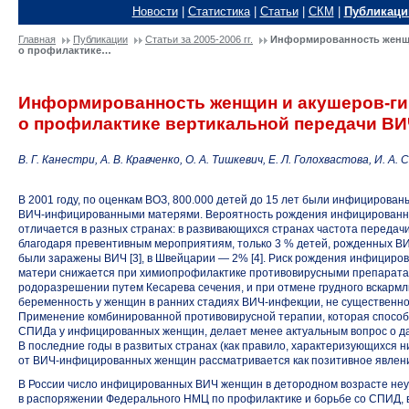
Новости
|
Статистика
|
Статьи
|
СКМ
|
Публикаци
Главная
Публикации
Статьи за 2005-2006 гг.
Информированность женщи
о профилактике…
Информированность женщин и акушеров-ги
о профилактике вертикальной передачи
ВИ
В. Г. Канестри, А. В. Кравченко, О. А. Тишкевич, Е. Л. Голохвастова, И. А.
В 2001 году, по оценкам ВОЗ, 800.000 детей до 15 лет были инфицирован
ВИЧ-инфицированными
матерями. Вероятность рождения инфицированно
отличается в разных странах: в развивающихся странах частота переда
благодаря превентивным мероприятиям, только 3 % детей, рожденных
ВИ
были заражены ВИЧ [3], в Швейцарии — 2% [4]. Риск рождения инфициро
матери снижается при химиопрофилактике противовирусными препаратам
родоразрешении путем Кесарева сечения, и при отмене грудного вскармлива
беременность у женщин в ранних стадиях
ВИЧ-инфекции,
не существенно 
Применение комбинированной противовирусной терапии, которая способн
СПИДа у инфицированных женщин, делает менее актуальным вопрос о д
В последние годы в развитых странах (как правило, характеризующихся 
от ВИЧ-инфицированных
женщин рассматривается как позитивное явлен
В России число инфицированных ВИЧ женщин в детородном возрасте неук
в распоряжении Федерального НМЦ по профилактике и борьбе со СПИД, в