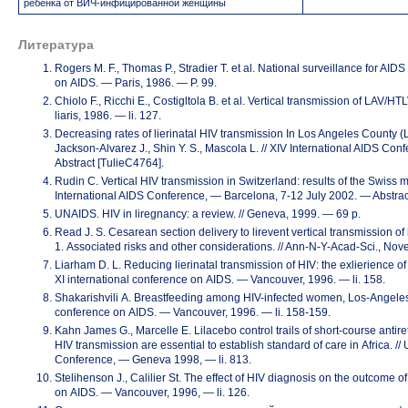
ребенка
от ВИЧ-инфицированной
женщины
Литература
Rogers M. F., Thomas P., Stradier T. et al. National surveillance for AIDS 
on AIDS. — Paris, 1986. — P. 99.
Chiolo F., Ricchi E., Costigltola B. et al. Vertical transmission of LAV/HTL
liaris, 1986. — li. 127.
Decreasing rates of lierinatal HIV transmission In Los Angeles County 
Jackson-Alvarez J., Shin Y. S., Mascola L. // XIV International AIDS Co
Abstract [TulieC4764].
Rudin C. Vertical HIV transmission in Switzerland: results of the Swiss
m
International AIDS Conference, — Barcelona,
7-12 July
2002. — Abstrac
UNAIDS. HIV in liregnancy: a review. // Geneva, 1999. — 69 р.
Read J. S. Cesarean section delivery to lirevent vertical transmission o
1. Associated risks and other considerations. //
Ann-N-Y-Acad-Sci.,
Nove
Liarham D. L. Reducing lierinatal transmission of HIV: the exlierience of 
XI international conference on AIDS. — Vancouver, 1996. — li. 158.
Shakarishvili A. Breastfeeding among
HIV-infected
women,
Los-Angele
conference on AIDS. — Vancouver, 1996. —
li. 158-159.
Kahn James G., Marcelle E. Lilacebo control trails of short-course antir
HIV transmission are essential to establish standard of care in Africa. //
Conference, — Geneva 1998, — li. 813.
Stelihenson J., Calilier St. The effect of HIV diagnosis on the outcome of
on AIDS. — Vancouver, 1996, — li. 126.