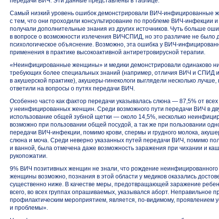
передачи ВИЧ. Эти данные представлены в таблице.
Самый низкий уровень ошибок демонстрировали
ВИЧ-инфицированные
ж
с тем, что они проходили консультирование по проблеме
ВИЧ-инфекции
и
получали дополнительные знания из других источников. Чуть больше оши
в вопросе о возможности излечения ВИЧСПИД, но это различие не было д
психологическое объяснение. Возможно, эта ошибка
у ВИЧ-инфицирован
применения в практике высокоактивной антиретровирусной терапии.
«Неинфицированные женщины» и медики демонстрировали одинаково низк
требующих более специальных знаний (например, отличия ВИЧ и СПИД 
в акушерской практике),
акушеры-гинекологи
выглядели несколько лучше, 
ответили на вопросы о путях передачи ВИЧ.
Особенно часто как фактор передачи указывалась слюна — 87,5% от всех
у неинфицированных женщин. Среди возможного пути передачи ВИЧ в дв
использование общей зубной щетки — около 14,5%, несколько неинфици
возможно при пользовании общей посудой, а так же при пользовании одн
передачи
ВИЧ-инфекции,
помимо крови, спермы и грудного молока,
акуше
слюна и моча. Среди неверно указанных путей передачи ВИЧ, помимо по
и ванной, была отмечена даже возможность заражения при чихании и каш
рукопожатии.
9% ВИЧ позитивных женщин не знали, что рождение неинфицированного
женщины возможно, познания в этой области у медиков оказались досто
существенно ниже. В качестве меры, предотвращающей заражение ребен
всего, во всех группах опрашиваемых, указывался аборт. Неправильное п
профилактическим мероприятием, является,
по-видимому,
проявлением у
и проблемы».