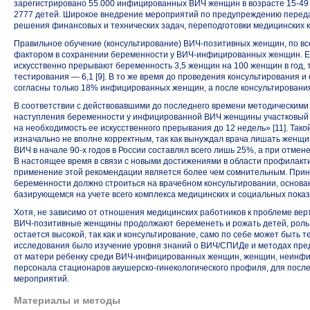
зарегистрировано 55.000 инфицированных ВИЧ женщин в возрасте
15-49
2777 детей. Широкое внедрение мероприятий по предупреждению переда
решения финансовых и технических задач, переподготовки медицинских 
Правильное обучение (консультирование)
ВИЧ-позитивных
женщин, по вс
фактором в сохранении беременности
у ВИЧ-инфицированных
женщин. Е
искусственно прерывают беременность 3,5 женщин на 100 женщин в год, 
тестирования — 6,1 [9]. В то же время до проведения консультирования 
согласны только 18% инфицированных женщин, а после консультирования
В соответствии с действовавшими до последнего времени методическими
наступления беременности у инфицированной ВИЧ женщины участковый 
на необходимость ее искусственного прерывания до 12 недель» [11]. Так
изначально не вполне корректным, так как вынуждал врача лишать женщин
ВИЧ в начале
90-х годов
в России составлял всего лишь 25%, а при отмене
В настоящее время в связи с новыми достижениями в области профилакти
применение этой рекомендации является более чем сомнительным. При
беременности должно строиться на врачебном консультировании, основ
базирующемся на учете всего комплекса медицинских и социальных показ
Хотя, не зависимо от отношения медицинских работников к проблеме вер
ВИЧ-позитивные
женщины продолжают беременеть и рожать детей, роль
остается высокой, так как и консультирование, само по себе может быть
исследования было изучение уровня знаний о ВИЧ/СПИДе и методах пр
от матери ребенку среди
ВИЧ-инфицированных
женщин, женщин, неинфи
персонала стационаров
акушерско-гинекологического
профиля, для посл
мероприятий.
Материалы и методы