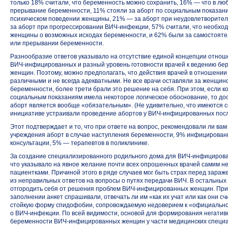
только 18% считали, что беременность можно сохранить, 16% — что в лю
прерывание беременности, 11% стояли за аборт по социальным показан
психическом поведении женщины, 21% — за аборт при неудовлетворител
за аборт при прогрессировании
ВИЧ-инфекции,
57% считали, что необхо
женщины о возможных исходах беременности, и 62% были за самостоят
или прерывании беременности.
Разнообразие ответов указывало на отсутствие единой концепции отнош
ВИЧ-инфицированных
и разный уровень готовности врачей к ведению б
женщин. Поэтому, можно предполагать, что действия врачей в отношени
различными и не всегда адекватными. Не все врачи оставляли за женщи
беременности, более трети брали это решение на себя. При этом, если к
социальным показаниям имела некоторое логическое обоснование, то дос
аборт является вообще «обязательным». (Не удивительно, что имеются с
инициативе устраивали проведение абортов
у ВИЧ-инфицированных
посл
Этот подтверждает и то, что при ответе на вопрос, рекомендовали ли ва
учреждения аборт в случае наступления беременности, 9% инфицирован
консультации, 5% — терапевтов в поликлинике.
За создание специализированного родильного дома для
ВИЧ-инфициров
что указывало на явное желание почти всех опрошенных врачей самим н
пациентками. Причиной этого в ряде случаев мог быть страх перед зараж
из неправильных ответов на вопросы о путях передачи ВИЧ. В остальных
отгородить себя от решения проблем
ВИЧ-инфицированных
женщин. При
заполнении анкет спрашивали, отвечать ли им «как их учат или как они с
стойкую форму спидофобии, сопровождаемую недоверием к «официальной
о ВИЧ-инфекции.
По всей видимости, основой для формирования негатив
беременности
ВИЧ-инфицированных
женщин у части медицинских специа