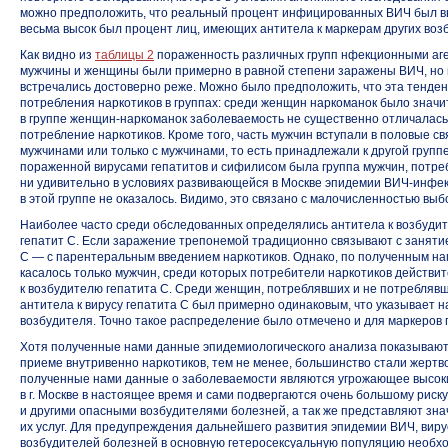
можно предположить, что реальный процент инфицированных ВИЧ был вы
весьма высок был процент лиц, имеющих антитела к маркерам других воз
Как видно из
таблицы 2
пораженность различных групп нфекционными аге
мужчины и женщины были примерно в равной степени заражены ВИЧ, но 
встречались достоверно реже. Можно было предположить, что эта тенде
потребления наркотиков в группах: среди женщин наркоманок было значи
в группе
женщин-наркоманок
заболеваемость не существенно отличалась 
потребление наркотиков. Кроме того, часть мужчин вступали в половые св
мужчинами или только с мужчинами, то есть принадлежали к другой груп
пораженной вирусами гепатитов и сифилисом была группа мужчин, потребл
ни удивительно в условиях развивающейся в Москве эпидемии
ВИЧ-инфе
в этой группе не оказалось. Видимо, это связано с малочисленностью выб
Наиболее часто среди обследованных определялись антитела к возбуди
гепатит С. Если заражение трепонемой традиционно связывают с заняти
С — с парентеральным введением наркотиков. Однако, по полученным н
касалось только мужчин, среди которых потребители наркотиков действи
к возбудителю гепатита С. Среди женщин, потреблявших и не потребляв
антитела к вирусу гепатита С был примерно одинаковым, что указывает 
возбудителя. Точно такое распределение было отмечено и для маркеров г
Хотя полученные нами данные эпидемиологического анализа показывают,
приеме внутривенно наркотиков, тем не менее, большинство стали жертв
полученные нами данные о заболеваемости являются угрожающее высоки
в г. Москве в настоящее время и сами подвергаются очень большому рис
и другими опасными возбудителями болезней, а так же представляют зна
их услуг. Для предупреждения дальнейшего развития эпидемии ВИЧ, виру
возбудителей болезней в основную гетеросексуальную популяцию необх