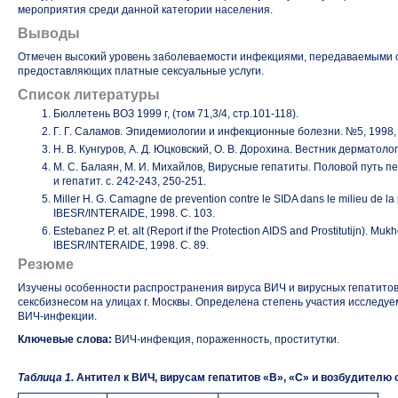
мероприятия среди данной категории населения.
Выводы
Отмечен высокий уровень заболеваемости инфекциями, передаваемыми с
предоставляющих платные сексуальные услуги.
Список литературы
Бюллетень ВОЗ 1999 г, (том 71,3/4, стр.101-118).
Г. Г. Саламов. Эпидемиологии и инфекционные болезни. №5, 1998
Н. В. Кунгуров, А. Д. Юцковский, О. В. Дорохина. Вестник дерматоло
М. С. Балаян, М. И. Михайлов, Вирусные гепатиты. Половой путь п
и гепатит.
с. 242-243,
250-251.
Miller H. G. Camagne de prevention contre le SIDA dans le milieu de la 
IBESR/INTERAIDE, 1998. С. 103.
Estebanez P. et. alt (Report if the Protection AIDS and Prostitutijn). Mukher
IBESR/INTERAIDE, 1998. С. 89.
Резюме
Изучены особенности распространения вируса ВИЧ и вирусных гепатитов
сексбизнесом на улицах г. Москвы. Определена степень участия исследу
ВИЧ-инфекции.
Ключевые слова:
ВИЧ-инфекция, пораженность, проститутки.
Таблица 1.
Антител к ВИЧ, вирусам гепатитов «В», «С» и возбудителю 