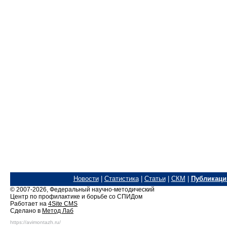
Новости
|
Статистика
|
Статьи
|
СКМ
|
Публикаци
© 2007-2026, Федеральный
научно-методический
Центр по профилактике и борьбе со СПИДом
Работает на
4Site CMS
Сделано в
Метод Лаб
https://avimontazh.ru/