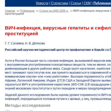
Новости
|
Статистика
|
Статьи
|
СКМ
|
Публикаци
Главная
Публикации
Статьи за 2005-2006 гг.
ВИЧ-инфекция, вирусные г
проституцией
ВИЧ-инфекция, вирусные гепатиты и сифил
проституцией
Г. Г. Саламов, Н. В. Деткова.
Российский научно-методический центр по профилактике и борьбе со
Хотя в России большая часть случаев инфекции, вызываемой вирусом им
с внутривенным употреблением психоактивных веществ, тем не менее, по
доминирующим в других районах мира. Среди групп населения, наиболее
мест занимают проститутки или, как принято выражаться в современной 
коммерческим сексом» или
«секс-работники».
Высокую пораженность этой
Африки, Латинской Америки, Индии. [27] В США и Западной Европе выяв
заразиться ВИЧ и употреблением наркотиков.
[WS-C08-1]
В предыдущем с
знаний московских проституток о путях передачи и мерах предупрежден
Задачей данного исследования была оценка уровня пораженности
ВИЧ-и
инфекций, передающихся половым путем и с кровью, у лиц, промышляющи
Методы исследования