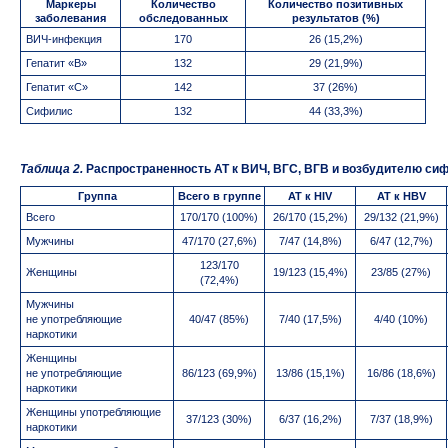
Маркеры
Количество
Количество позитивных
заболевания
обследованных
результатов (%)
ВИЧ-инфекция
170
26 (15,2%)
Гепатит «В»
132
29 (21,9%)
Гепатит «С»
142
37 (26%)
Сифилис
132
44 (33,3%)
Таблица 2.
Распространенность АТ к ВИЧ, ВГC, ВГB и возбудителю си
Группа
Всего в группе
АТ к НIV
АТ к HBV
Всего
170/170 (100%)
26/170 (15,2%)
29/132 (21,9%)
Мужчины
47/170 (27,6%)
7/47 (14,8%)
6/47 (12,7%)
123/170
Женщины
19/123 (15,4%)
23/85 (27%)
(72,4%)
Мужчины
не употребляющие
40/47 (85%)
7/40 (17,5%)
4/40 (10%)
наркотики
Женщины
не употребляющие
86/123 (69,9%)
13/86 (15,1%)
16/86 (18,6%)
наркотики
Женщины употребляющие
37/123 (30%)
6/37 (16,2%)
7/37 (18,9%)
наркотики