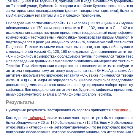
150 женщинам и 66 мужчинам, признавшим в ходе анонимного доброволь
на Тверской улице, Лубянской площади и в районе Курского вокзала, что 
за материальное вознаграждение (деньги, товары или наркотики), было 
к ВИЧ, вирусным гепатитам В и С и бледной трепонеме.
Обследование согласились пройти 170 человек (123 женщины и 47 мужчин
обследованы все 170, на маркеры гепатита В — 132, гепатита С — 142 и
исследования сывороток крови применялся твердофазный иммунофермен
коммерческой
тест-системы
«Vironostika» производства фирмы Organon T
подтверждался в реакции иммунного блотинга, в коммерческой
тест-систе
Diagnostic. Положительными считались сыворотки, в которых обнаружива
с молекулярной массой 41, 120, 160 килодальтон. Для выявления антител
«C» и сифилису в сыворотках обследуемой группы применялся также т
Для проведения данных анализов использовались коммерческие
тест-си
Tecknika. При обследовании сывороток на выявление антител к возбудит
антитела к верхностному антигену вируса гепатита «B» HbsAg, а также
Ан
антител к возбудителю вирусного гепатита «C», также применялся твер
Анти-HCV
Ig G;
HCV-IgM
не определялись. Диагноз сифилиса предполагал
данных эпидемиологического анамнеза и подтверждался лабораторно, п
сифилиса. Для определения антител к возбудителю сифилиса применял
иммуноферментного анализа (ИФА) фирмы Organon Tecknika.
Результаты
Суммарные результаты тестирования сывороток приводятся в
таблице 1
.
Как видно из
таблицы 1
, значительная часть проституток была поражена
были обнаружены у 26 из 170 обследованных (15.2%). Еще у 5 обследова
относились к категории «не интерпретируемых», что не исключало возм
повторного обследования, которое в условиях анонимного исследования о