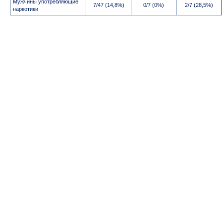
Мужчины употребляющие
7/47 (14,8%)
0/7 (0%)
2/7 (28,5%)
наркотики