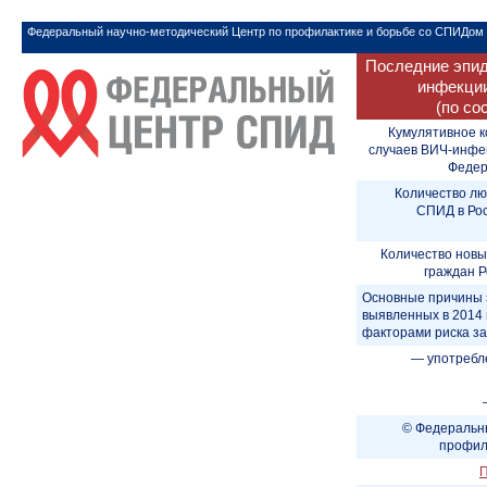
Федеральный научно-методический Центр по профилактике и борьбе со СПИДом
Последние эпид
инфекции
(по со
Кумулятивное к
случаев ВИЧ-инфе
Федера
Количество лю
СПИД в Рос
Количество новы
граждан Р
Основные причины 
выявленных в 2014 
факторами риска з
— употребл
© Федеральны
профил
П