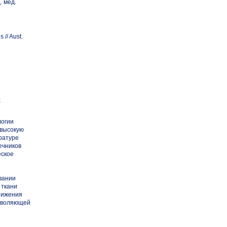
. мед.
 //
Aust.
х
огии
 высокую
ратуре
ечников
еское
вании
 ткани
снижения
озволяющей