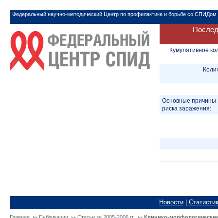
Федеральный научно-методический Центр по профилактике и борьбе со СПИДом
Послед
Кумулятивное ко
Коли
Основные причины 
риска заражения:
Новости
|
Статисти
Главная
Публикации
Статьи за 2005-2006 гг.
Клинико-морфологические