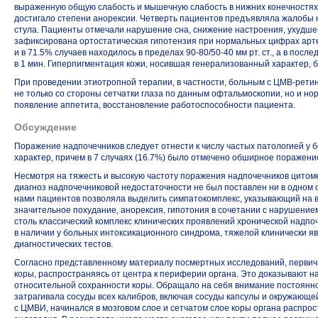
выраженную общую слабость и мышечную слабость в нижних конечностях.
достигало степени анорексии. Четверть пациентов предъявляла жалобы н
стула. Пациенты отмечали нарушение сна, снижение настроения, ухудше
зафиксирована ортостатическая гипотензия при нормальных цифрах арте
и в 71.5% случаев находилось в пределах
90-80/50-40 мм рт. ст.,
а в после
в 1 мин. Гиперпигментация кожи, носившая генерализованный характер, б
При проведении этиотропной терапии, в частности, больным с
ЦМВ-рети
не только со стороны сетчатки глаза по данным офтальмоскопии, но и н
появление аппетита, восстановление работоспособности пациента.
Обсуждение
Поражение надпочечников следует отнести к числу частых патологией у
характер, причем в 7 случаях (16.7%) было отмечено обширное поражен
Несмотря на тяжесть и высокую частоту поражения надпочечников цито
диагноз надпочечниковой недостаточности не был поставлен ни в одном 
нами пациентов позволяла выделить симпатокомплекс, указывающий на 
значительное похудание, анорексия, гипотония в сочетании с нарушение
столь классический комплекс клинических проявлений хронической надп
в наличии у больных интоксикационного синдрома, тяжелой клинически яв
диагностических тестов.
Согласно представленному материалу посмертных исследований, первичны
коры, распространяясь от центра к периферии органа. Это доказывают н
относительной сохранности коры. Обращало на себя внимание постоянно
затрагивала сосуды всех калибров, включая сосуды капсулы и окружающе
с ЦМВИ, начинался в мозговом слое и сетчатом слое коры органа распр