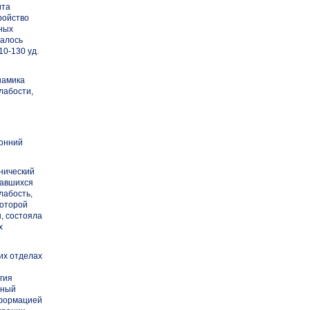
ита
ройство
ьных
жалось
10-130 уд.
намика
лабости,
ронний
нический
давшихся
лабость,
которой
, состояла
х
их отделах
гия
нный
сформацией