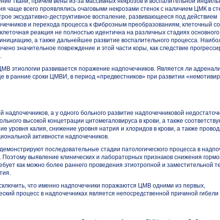
ение ткани, причем вены
из-за
массивных некрозов и воспалительной инфиль
ия чаще всего проявлялись очаговыми некрозами стенок с наличием ЦМК в ст
строе
эксудативно-деструктивное
воспаление, развивающееся под действием
чечников и перехода процесса к фиброзным преобразованиям, клеточный со
 клеточная реакция не полностью идентична на различных стадиях основного
х инициацию, а также дальнейшее развитие воспалительного процесса. Наибо
ечено значительное повреждение и этой части коры, как следствие прогресс
.
 ЦМВ этиологии развивается поражение надпочечников. Является ли адренал
ще в ранние сроки ЦМВИ, в период «предвестников» при развитии «немотиви
й надпочечников, а у одного больного развитие надпочечниковой недостаточ
ольного высокой концетрации цитомегаловируса в крови, а также соответств
уровня калия, снижение уровня натрия и хлоридов в крови, а также провод
иональной активности надпочечников.
 демонстрируют последовательные стадии патологического процесса в надпо
я. Поэтому выявление клинических и лабораторных признаков снижения горм
ебует как можно более раннего проведения этиотропной и заместительной т
тия.
сключить, что именно надпочечники поражаются ЦМВ одними из первых,
ский процесс в надпочечниках является непосредственной причиной гибели