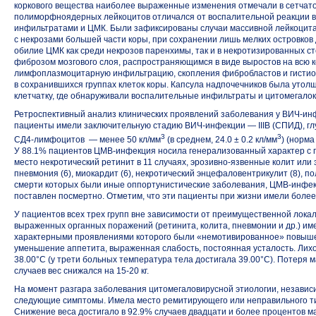
коркового вещества наиболее выраженные изменения отмечали в сетчато
полиморфноядерных лейкоцитов отличался от воспалительной реакции 
инфильтратами и ЦМК. Были зафиксированы случаи массивной лейкоцитар
с некрозами большей части коры, при сохранении лишь мелких островков 
обилие ЦМК как среди некрозов паренхимы, так и в некротизированных сте
фиброзом мозгового слоя, распространяющимся в виде выростов на всю 
лимфоплазмоцитарную инфильтрацию, скопления фибробластов и гистиоц
в сохранившихся группах клеток коры. Капсула надпочечников была уто
клетчатку, где обнаруживали воспалительные инфильтраты и цитомегалокл
Ретроспективный анализ клинических проявлений заболевания у
ВИЧ-ин
пациенты имели заключительную стадию
ВИЧ-инфекции
— IIIВ (СПИД), 
3
3
СД4-лимфоцитов
— менее 50 кл/мм
(в среднем, 24.0 ± 0.2 кл/мм
) (норм
У 88.1% пациентов
ЦМВ-инфекция
носила генерализованный характер с 
место некротический ретинит в 11 случаях,
эрозивно-язвенные
колит или э
пневмония (6), миокардит (6), некротический энцефаловентрикулит (8), по
смерти которых были иные оппортунистические заболевания,
ЦМВ-инфек
поставлен посмертно. Отметим, что эти пациенты при жизни имели более н
У пациентов всех трех групп вне зависимости от преимущественной лока
выраженных органных поражений (ретинита, колита, пневмонии и др.) име
характерными проявлениями которого были «немотивированное» повыше
уменьшение аппетита, выраженная слабость, постоянная усталость. Ли
38.00°С (у трети больных температура тела достигала 39.00°С). Потеря 
случаев вес снижался
на 15-20 кг.
На момент разгара заболевания цитомегаловирусной этиологии, незави
следующие симптомы. Имела место ремитирующего или неправильного ти
Снижение веса достигало в 92.9% случаев двадцати и более процентов м