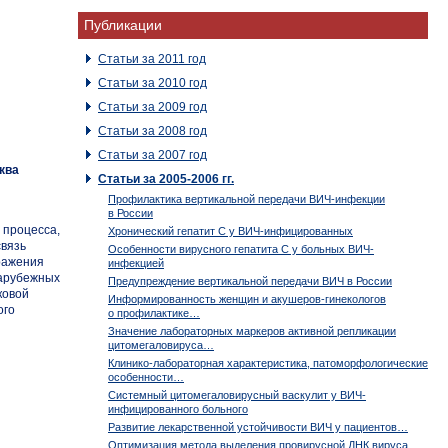
Публикации
Статьи за 2011 год
Статьи за 2010 год
Статьи за 2009 год
Статьи за 2008 год
Статьи за 2007 год
ква
Статьи за 2005-2006 гг.
Профилактика вертикальной передачи ВИЧ-инфекции
в России
 процесса,
Хронический гепатит С у ВИЧ-инфицированных
связь
Особенности вирусного гепатита С у больных ВИЧ-
ражения
инфекцией
зарубежных
Предупреждение вертикальной передачи ВИЧ в России
ковой
Информированность женщин и акушеров-гинекологов
ого
о профилактике…
Значение лабораторных маркеров активной репликации
цитомегаловируса…
Клинико-лабораторная характеристика, патоморфологические
особенности…
Системный цитомегаловирусный васкулит у ВИЧ-
инфицированного больного
Развитие лекарственной устойчивости ВИЧ у пациентов…
Оптимизация метода выделения провирусной ДНК вируса