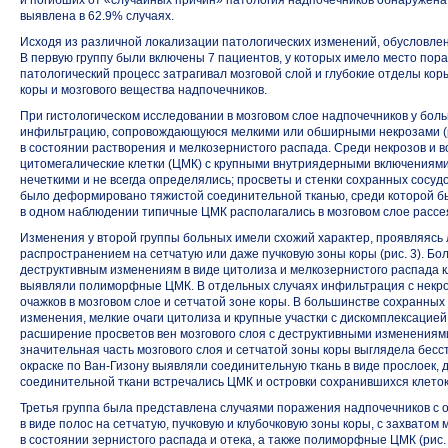
и погибших от «случайных причин» патология надпочечников обнаружен
выявлена в 62.9% случаях.
Исходя из различной локализации патологических изменений, обусловле
В первую группу были включены 7 пациентов, у которых имело место пораж
патологический процесс затрагивал мозговой слой и глубокие отделы кор
коры и мозгового вещества надпочечников.
При гистологическом исследовании в мозговом слое надпочечников у б
инфильтрацию, сопровождающуюся мелкими или обширными некрозами (рис.
в состоянии растворения и мелкозернистого распада. Среди некрозов и
цитомегалические клетки (ЦМК) с крупными внутриядерными включениями
нечеткими и не всегда определялись; просветы и стенки сохранных сосуд
было деформировано тяжистой соединительной тканью, среди которой б
в одном наблюдении типичные ЦМК располагались в мозговом слое рассе
Изменения у второй группы больных имели схожий характер, проявляяс
распространением на сетчатую или даже пучковую зоны коры (рис. 3). Бол
деструктивным изменениям в виде цитолиза и мелкозернистого распада 
выявляли полиморфные ЦМК. В отдельных случаях инфильтрация с некро
очажков в мозговом слое и сетчатой зоне коры. В большинстве сохранны
изменения, мелкие очаги цитолиза и крупные участки с дискомплексацией
расширение просветов вен мозгового слоя с деструктивными изменениями
значительная часть мозгового слоя и сетчатой зоны коры выглядела бе
окраске по
Ван-Гизону
выявляли соединительную ткань в виде прослоек, 
соединительной ткани встречались ЦМК и островки сохранившихся клет
Третья группа была представлена случаями поражения надпочечников с
в виде полос на сетчатую, пучковую и клубочковую зоны коры, с захвато
в состоянии зернистого распада и отека, а также полиморфные ЦМК (рис.