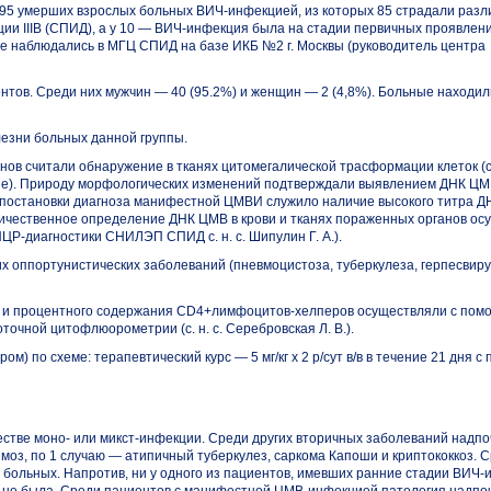
е 95 умерших взрослых больных
ВИЧ-инфекцией,
из которых 85 страдали раз
ции
IIIВ (СПИД), а у 10 —
ВИЧ-инфекция
была на стадии первичных проявлений (
ые наблюдались в МГЦ СПИД на базе ИКБ №2 г. Москвы (руководитель центра
нтов. Среди них мужчин — 40 (95.2%) и женщин — 2 (4,8%). Больные находил
езни больных данной группы.
ов считали обнаружение в тканях цитомегалической трасформации клеток (
имзе). Природу морфологических изменений подтверждали выявлением ДНК Ц
я постановки диагноза манифестной ЦМВИ служило наличие высокого титра 
 количественное определение ДНК ЦМВ в крови и тканях пораженных органов о
ЦР-диагностики
СНИЛЭП СПИД с. н. с. Шипулин Г. А.).
 оппортунистических заболеваний (пневмоцистоза, туберкулеза, герпесвир
о и процентного содержания
CD4+лимфоцитов-хелперов
осуществляли с пом
очной цитофлюорометрии (с. н. с. Серебровская Л. В.).
 по схеме: терапевтический курс — 5 мг/кг х 2 р/сут в/в в течение 21 дня с
естве
моно-
или
микст-инфекции.
Среди других вторичных заболеваний надпо
моз, по 1 случаю — атипичный туберкулез, саркома Капоши и криптококкоз. 
больных. Напротив, ни у одного из пациентов, имевших ранние стадии
ВИЧ-