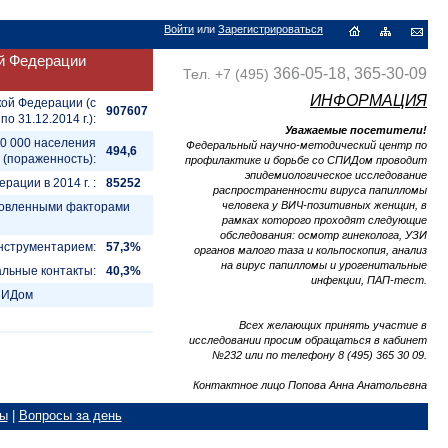
Войти
или
Зарегистрироваться
й Федерации
366-05-18, 365-30-09
Тел. +7 (495)
ИНФОРМАЦИЯ
кой Федерации (с
907607
 по 31.12.2014 г.):
Уважаемые посетители!
00 000 населения
Федеральный научно-методический центр по
494,6
(пораженность):
профилактике и борьбе со СПИДом проводит
эпидемиологическое исследование
ации в 2014 г. :
85252
распространенности вируса папилломы
человека у ВИЧ-позитивных женщин, в
ановленными факторами
рамках которого проходят следующие
обследования: осмотр гинеколога, УЗИ
нструментарием:
57,3%
органов малого таза и кольпоскопия, анализ
на вирус папилломы и урогенитальные
альные контакты:
40,3%
инфекции, ПАП-тест.
СПИДом
Всех желающих принять участие в
исследовании просим обращаться в кабинет
№232 или по телефону 8 (495) 365 30 09.
Контактное лицо Попова Анна Анатольевна
мы
|
Вопросы за день