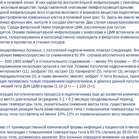
й и пучковой зонах. В них характер воспалительной инфильтрации с преобл
в мозговым веществе, представленной очаговыми лимфоплазмоцитарными
ной инфильтрации всех отделов мозгового и коркового вещества надпочечн
дистрофически измененных клеток в пучковой зоне (рис. 5). Здесь же имело м
нках крупных вен, капсуле и сосудах клетчатки. Два случая характеризовали
кору. Среди фиброзной ткани определяли ЦМК, рассеянную или густую
итов. Очажки лейкоцитарной инфильтрации с некрозами и ЦМК встречали л
лщена, склерозированна и непосредственно переходила
в фиброзно-измененн
етки в просветах и стенках сосудов.
фицированных
больных, с патологией надпочечников, показал следующее. Вс
глубокую иммуносупрессию со снижением в 92.9% случаев абсолютного количе
3
а —
600-1900 кл/мм
)
и относительного содержания — менее 5% (норма —
35-
поражением нескольких органов и систем. Помимо патологии надпочечников 
нтероколит (11), эзофагит (9), гастрит (3), панкреатит (5), гепатит (3), интер
лирадикулопатия (5), а также менингит, миелит, нефрит. У пяти больных, при
ция
проявилась только поражением надпочечников, и диагноз данной патоло
изкий титр ДНК ЦМВ в крови (1:10 (2+) — 1:100 (3+)).
лизации патологического процесса в надпочечниках еще до развития клиниче
л место длительный (в среднем, 3.2 + 0.2 месяца) продромальный период,
ние температуры тела, значительное снижение массы тела, существенное
хорадочная реакция была ремитирующего типа с повышением температуры те
массы тела составляла не менее
10%-15%
от первоначального веса пациентов
симо от преимущественной клинической формы инфекции у пациентов отмеча
па лихорадка с повышением температуры тела в 90.5% случаев
до 39.00-40.
ассы тела, развивалась кахексия. Все больные обращали внимание на крайне