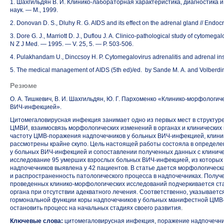
1. Шахгильдян В. И. Клинико-лабораторная характеристика, диагностика
наук. — М., 1999.
2. Donovan D. S., Dluhy R. G. AIDS and its effect on the adrenal gland // Endoc
3. Dore G. J., Marriott D. J., Duflou J. A.
Clinico-pathological
study of cytomegalo
N Z J Med. — 1995. — V. 25, 5. —
P. 503-506.
4. Pulakhandam U., Dinccsoy H. P. Cytomegalovirus adrenalitis and adrenal insu
5. The medical management of AIDS (5th ed)/ed. by Sande M. A. and Volberdin
Резюме
О. А. Тишкевич, В. И. Шахгильдян, Ю. Г. Пархоменко
«Клинико-морфологич
ВИЧ-инфекцией».
Цитомегаловирусная инфекция занимает одно из первых мест в структур
ЦМВИ, взаимосвязь морфологических изменений в органах и клинических
частоту
ЦМВ-поражения
надпочечников у больных
ВИЧ-инфекцией,
клини
рассмотрены крайне скупо. Цель настоящей работы состояла в определ
у больных
ВИЧ-инфекцией
и сопоставлении полученных данных с клиниче
исследование 95 умерших взрослых больных
ВИЧ-инфекцией,
из которых
надпочечников выявлена у 42 пациентов. В статье дается морфологическ
и распространенность патологического процесса в надпочечниках. Полу
проведенных клинико-морфологических исследований подчеркивается ста
органа при отсутствии адекватного лечения. Соответственно, указывает
гормональной функции коры надпочечников у больных манифестной
ЦМВ
остановить процесс на начальных стадиях своего развития.
Ключевые слова:
цитомегаловирусная инфекция, поражение надпочечни