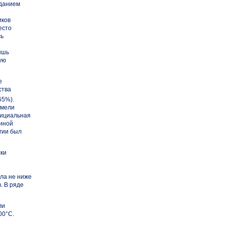
аданием
иков
есто
сь
ишь
ую
е
ства
65%).
имели
стициальная
чиной
гии был
ски
ла не ниже
. В ряде
ли
00°С.