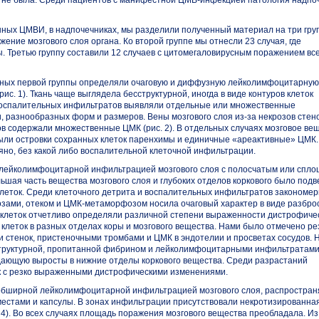
а не была. Среди пациентов с манифестной
ЦМВ-инфекцией
патология надпо
нных ЦМВИ, в надпочечниках, мы разделили полученный материал на три гру
ение мозгового слоя органа. Ко второй группе мы отнесли 23 случая, где
ы. Третью группу составили 12 случаев с цитомегаловирусным поражением вс
ольных первой группы определяли очаговую и диффузную лейколимфоцитарную
 1). Ткань чаще выглядела бесструктурной, иногда в виде контуров клеток
 воспалительных инфильтратов выявляли отдельные или множественные
, разнообразных форм и размеров. Вены мозгового слоя
из-за
некрозов стен
ов содержали множественные ЦМК (рис. 2). В отдельных случаях мозговое ве
ыли островки сохранных клеток паренхимы и единичные «ареактивные» ЦМК.
яно, без какой либо воспалительной клеточной инфильтрации.
ь лейколимфоцитарной инфильтрацией мозгового слоя с полосчатым или спл
ьшая часть вещества мозгового слоя и глубоких отделов коркового было подв
клеток. Среди клеточного детрита и воспалительных инфильтратов закономе
зами, отеком и
ЦМК-метаморфозом
носила очаговый характер в виде разбр
х клеток отчетливо определяли различной степени выраженности дистрофиче
 клеток в разных отделах коры и мозгового вещества. Нами было отмечено ре
 стенок, пристеночными тромбами и ЦМК в эндотелии и просветах сосудов. 
сструктурной, пропитанной фибрином и лейколимфоцитарными инфильтратами
дающую выросты в нижние отделы коркового вещества. Среди разрастаний
ок с резко выраженными дистрофическими изменениями.
 обширной лейколимфоцитарной инфильтрацией мозгового слоя, распростра
м местами и капсулы. В зонах инфильтрации присутствовали некротизированна
 4). Во всех случаях площадь поражения мозгового вещества преобладала. Из