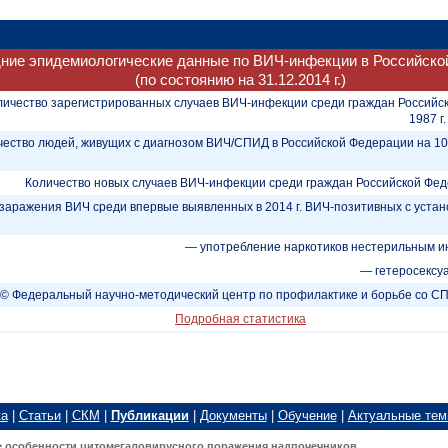
ние эпидемиологические данные по ВИЧ-инфекции в Российско
(по состоянию на 31.12.2014 г.)
личество зарегистрированных случаев ВИЧ-инфекции среди граждан Российс
1987 г.
чество людей, живущих с диагнозом ВИЧ/СПИД в Российской Федерации на 1
Количество новых случаев ВИЧ-инфекции среди граждан Российской Федер
заражения ВИЧ среди впервые выявленных в 2014 г. ВИЧ-позитивных с уст
— употребление наркотиков нестерильным и
— гетеросексу
© Федеральный научно-методический центр по профилактике и борьбе со 
Подробная статистика
ка
|
Статьи
|
СКМ
|
Публикации
|
Документы
|
Обучение
|
Актуальные те
 особенности цитомегаловирусного поражения надпочечников…