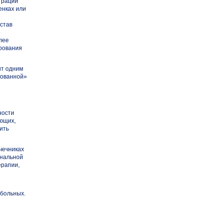
трации
енках или
став
лее
ирования
ит одним
рованной»
ности
ующих,
ить
чечниках
ональной
ерапии,
 больных.