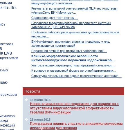
личными
иммунодефицита человека…
IIБ, IIВ),
Результаты испытаний отечественной ПЦР-тест-системы
«АмплиСенс ВИЧ Монитор»…
Сравнение двух тест-систем…
Разработка модифицированной версии
тест-системы
ись
«АмплиСенс-ДНК-ВИЧ-96 М»
Проблемы лабораторной диагностики цитомегаловирусной
инфекции…
ВИЧ-инфекция, вирусные гепатиты и сифилис у лиц,
световая
занимающихся проституцией
МВ
Поражения печени при вторичных заболеваниях…
ДНК ЦМВ
Клинико-морфологические особенности
существляли
цитомегаловирусного поражения надпочечников…
Ультразвуковая характеристика поражений селезенки…
усных
К вопросу о кавернозной форме легочной цитомегалии…
Структура летальных исходов и патологическая анатомия…
ощью
Новости
 переходом
15 июля 2015
Новое клиническое исследование для пациентов с
отсутствием вирусологической эффективности
терапии ВИЧ-инфекции
чечников
23 июня 2015
Среди
Приглашаем принять участие в эпидемиологическом
инфекции
исследовании для женщин