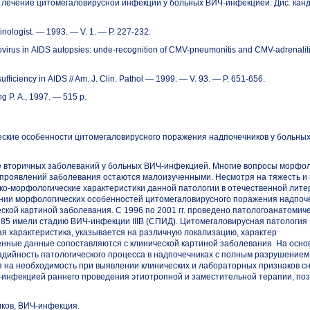
 и лечение цитомегаловирусной инфекции у больных
ВИЧ-инфекцией:
Дис. канд
rinologist. — 1993. — V. 1. —
P. 227-232.
virus in AIDS autopsies:
unde-recognition
of
CMV-pneumonitis
and
CMV-adrenalitis
fficiency in AIDS // Am. J. Clin. Pathol — 1999. — V. 93. —
P. 651-656.
g P. A., 1997. — 515 p.
еские
особенности цитомегаловирусного поражения надпочечников у больны
е вторичных заболеваний у больных
ВИЧ-инфекцией.
Многие вопросы морфол
 проявлений заболевания остаются малоизученными. Несмотря на тяжесть и
ко-морфологические
характеристики данной патологии в отечественной лите
ении морфологических особенностей цитомегаловирусного поражения надпоч
ской картиной заболевания. С 1996 по 2001 гг. проведено патологоанатомич
 85 имели стадию
ВИЧ-инфекции
IIIВ (СПИД). Цитомегаловирусная патология
ая характеристика, указывается на различную локализацию, характер
ченные данные сопоставляются с клинической картиной заболевания. На осно
дийность патологического процесса в надпочечниках с полным разрушением
ся на необходимость при выявлении клинических и лабораторных признаков 
-инфекцией
раннего проведения этиотропной и заместительной терапии, п
ков,
ВИЧ-инфекция.