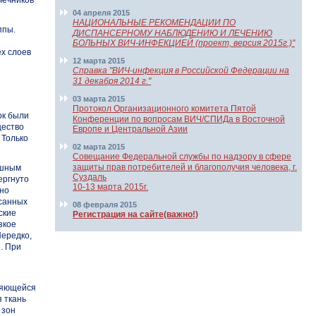
чечников
04 апреля 2015
НАЦИОНАЛЬНЫЕ РЕКОМЕНДАЦИИ ПО
ппы.
ДИСПАНСЕРНОМУ НАБЛЮДЕНИЮ И ЛЕЧЕНИЮ
БОЛЬНЫХ ВИЧ-ИНФЕКЦИЕЙ (проект, версия 2015г.)"
ех слоев
12 марта 2015
Справка "ВИЧ-инфекция в Российской Федерации на
31 декабря 2014 г."
03 марта 2015
Протокол Организационного комитета Пятой
ок были
Конференции по вопросам ВИЧ/СПИДа в Восточной
щество
Европе и Центральной Азии
 Только
02 марта 2015
Совещание Федеральной службы по надзору в сфере
защиты прав потребителей и благополучия человека, г.
ошным
Суздаль
ергнуто
10-13 марта 2015г.
рно
осанных
08 февраля 2015
ские
Регистрация на сайте(важно!)
зкое
Нередко,
. При
няющейся
я ткань
 зон