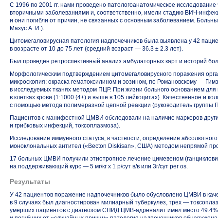
С 1996 по 2001 гг. нами проведено патологоанатомическое исследовани
вторичными заболеваниями и, соответственно, имели стадию
ВИЧ-инфек
и они погибли от причин, не связанных с основным заболеванием. Больн
Мазус А. И.).
Цитомегаловирусная патология надпочечников была выявлена у 42 пацие
в возрасте от 10 до 75 лет (средний возраст — 36.3 ± 2.3 лет).
Был проведен ретроспективный анализ амбулаторных карт и историй бол
Морфологическим подтверждением цитомегаловирусного поражения орган
микроскопия; окраска гематоксилином и эозином, по Романовскому — Г
в исследуемых тканях методом ПЦР. При жизни больного основанием дл
в клетках крови (1:1000 (4+) и выше в 105 лейкоцитах). Качественное и
с помощью метода полимеразной цепной реакции (руководитель группы
П
Пациентов с манифестной ЦМВИ обследовали на наличие маркеров других
и грибковых инфекций, токсоплазмоза).
Исследование иммунного статуса, в частности, определение абсолютног
моноклональных антител («Becton Diskisan», США) методом непрямой прот
17 больных ЦМВИ получили этиотропное лечение цимевеном (ганцикловиром)
на поддерживающий курс — 5 мг/кг х 1 р/сут в/в или 3г/сут реr оs.
Результаты
У 42 пациентов поражение надпочечников было обусловлено ЦМВИ в кач
в 9 случаях был диагностирован милиарный туберкулез, трех — токсоплаз
умерших пациентов с диагнозом СПИД
ЦМВ-адреналит
имел место 49.4% 