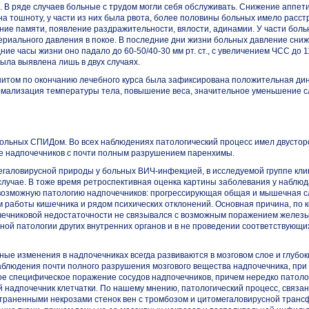
 В ряде случаев больные с трудом могли себя обслуживать. Снижение аппет
а тошноту, у части из них была рвота, более половины больных имело расст
ние памяти, появление раздражительности, вялости, адинамии. У части бол
риального давления в покое. В последние дни жизни больных давление сни
дние часы жизни оно падало
до 60-50/40-30 мм рт. ст.,
с увеличением ЧСС
до 1
ыла выявлена лишь в двух случаях.
нитом
по окончанию лечебного курса была зафиксирована положительная ди
ормализация температуры тела, повышение веса, значительное уменьшение с
 больных СПИДом. Во всех наблюдениях патологический процесс имел двусто
ие надпочечников с почти полным разрушением паренхимы.
мегаловирусной природы у больных
ВИЧ-инфекцией,
в исследуемой группе кли
случае. В тоже время ретроспективная оценка картины заболевания у наблю
возможную патологию надпочечников: прогрессирующая общая и мышечная с
м работы кишечника и рядом психических отклонений. Основная причина, по 
очечниковой недостаточности не связывался с возможным поражением железы
ной патологии других внутренних органов и в не проведении соответствующи
е изменения в надпочечниках всегда развиваются в мозговом слое и глубок
аблюдения почти полного разрушения мозгового вещества надпочечника, при
е специфическое поражение сосудов надпочечников, причем нередко патоло
й надпочечник клетчатки. По нашему мнению, патологический процесс, связа
остраненными некрозами стенок вен с тромбозом и цитомегаловирусной тран