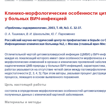
Клинико-морфологические особенности ци
у больных
ВИЧ-инфекцией
«Проблемы эндокринологии», 2003, Т. 49, №3.
С. 32-37.
О. А. Тишкевич, В. И. Шахгильдян, Ю. Г. Пархоменко
Российский научно-методический центр по профилактике и борьбе со 
Инфекционная клиническая больница №2, г. Москва (главный врач Мясн
Отличительной чертой цитомегаловирусной инфекции (ЦМВИ) у
ВИЧ-инф
каждая из локализаций которого имеет свои особенности морфогенеза и 
морфологических изменений в органах и клинических проявлений заболе
надпочечников
ЦМВ-природы
у больных
ВИЧ-инфекцией,
характеристика 
работах указывается на отсутствие четкой связи между патоморфологич
недостаточности [2, 3, 4, 5]. При этом авторы, указывая процент деструк
процесса, лежащего в основе выявленного поражения.
Цель настоящей работы
состояла в определении морфологических особенностей цитомегаловиру
полученных данных с клинической картиной заболевания.
Материалы и методы