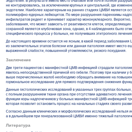
эндотелия. В результате имело место очаговое или почти полное разруш
не контурировались, за исключением крупных и центральной, где изменен
эндотелии. Наиболее характерным на ранних стадиях ЦМВИ является о
полиморфно-ядерных
лейкоцитов. По мере разрушения паренхимы надпо
инфильтратов редеет и принимает характер мононуклеарного. Вероятно,
заболевания, что может зависеть от реактивности клеток, определяющи
сохранной является клубочковая зона, однако, в 4 наблюдениях было отм
специфического процесса у больных, не получивших этитропного лечения
До настоящего времени остается не ясным, в какой период заболевания
из заключительных этапов болезни или данная патология имеет место е
выраженной слабости, повышенной утомляемости, резкого похудания.
Заключение
Две трети пациентов с манифестной
ЦМВ-инфекцией
страдали патологие
явилось непосредственной причиной его гибели. Поэтому при наличии у б
выше перечисленных жалоб необходимо обращать внимание на повышение 
гормональное исследование для прямого подтверждения снижения функц
Данные гистологических исследований в указанных трех группах больных
с полным разрушением ткани органа при отсутствии адекватного лечени
функции коры надпочечников у больных манифестной
ЦМВ-инфекцией
тр
которая позволит остановить процесс на начальных стадиях своего разви
Согласно данным клинических и морфологических исследований нельзя и
а в дальнейшем при генерализованной ЦМВИ именно тяжелый патологиче
Литература