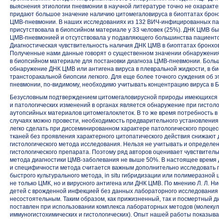
выяснения этиологии пневмонии в научной литературе точно не охаракте
придают большое значение наличию цитомегаловируса в биоптатах бронхо
ЦМВ-пневмонии.
В наших исследованиях
из 132 ВИЧ-инфицированных
па
присутствовала в биопсийном материале у 33 человек (25%). ДНК ЦМВ бы
ЦМВ-пневмонией
и отсутствовала у подавляющего большинства пациенто
Диагностическая чувствительность наличия ДНК ЦМВ в биоптатах бронхо
Полученные нами данные говорят о существенном значении обнаружения 
в биопсийном материале для постановки диагноза
ЦМВ-пневмонии.
Больш
обнаружение ДНК ЦМВ или антигена вируса в плевральной жидкости, в би
трансторакальной биопсии легкого. Для еще более точного суждения об 
пневмонии,
по-видимому,
необходимо учитывать концентрацию вируса в 
Безусловным подтверждением цитомегаловирусной природы имеющихся у
и патологических изменений в органах является обнаружение при гистол
аутопсийных материалов цитомегалоклеток. В то же время потребность в 
случаях можно провести, необходимость предварительного установления у
легко сделать при диссеминированном характере патологического проце
тканей без проявления характерного цитопатического действия снижают 
гистологического метода исследования. Нельзя не учитывать и определен
гистологического препарата. Поэтому ряд авторов оценивает чувствитель
метода диагностики
ЦМВ-заболевания
не выше 50%. В настоящее время 
и специфичности метода считается важным дополнительно исследовать 
быстрого культурального метода, in situ гибридизации или полимеразной
не только ЦМК, но и вирусного антигена или ДНК ЦМВ. По мнению Л. Л. Н
детей с врожденной инфекцией без данных лабораторного исследования
несостоятельным. Таким образом, как прижизненный, так и посмертный д
поставлен при использовании комплекса лабораторных методов
(молекул
иммуногистохимических и гистологических). Опыт нашей работы показыва