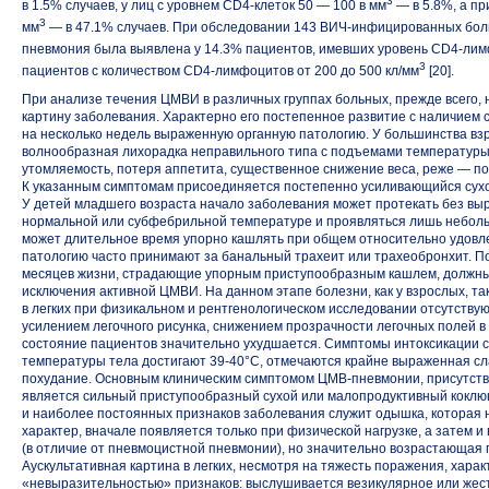
3
в 1.5% случаев, у лиц с уровнем
CD4-клеток
50 — 100 в мм
— в 5.8%, а пр
3
мм
— в 47.1% случаев. При обследовании
143 ВИЧ-инфицированных
бол
пневмония была выявлена у 14.3% пациентов, имевших уровень
CD4-лим
3
пациентов с количеством
CD4-лимфоцитов
от 200 до 500 кл/мм
[20].
При анализе течения ЦМВИ в различных группах больных, прежде всего,
картину заболевания. Характерно его постепенное развитие с наличием
на несколько недель выраженную органную патологию. У большинства в
волнообразная лихорадка неправильного типа с подъемами температуры 
утомляемость, потеря аппетита, существенное снижение веса, реже — пот
К указанным симптомам присоединяется постепенно усиливающийся сухой
У детей младшего возраста начало заболевания может протекать без выр
нормальной или субфебрильной температуре и проявляться лишь небол
может длительное время упорно кашлять при общем относительно удов
патологию часто принимают за банальный трахеит или трахеобронхит. П
месяцев жизни, страдающие упорным приступообразным кашлем, должны
исключения активной ЦМВИ. На данном этапе болезни, как у взрослых, так
в легких при физикальном и рентгенологическом исследовании отсутств
усилением легочного рисунка, снижением прозрачности легочных полей в
состояние пациентов значительно ухудшается. Симптомы интоксикации 
температуры тела достигают
39-40°С,
отмечаются крайне выраженная сла
похудание. Основным клиническим симптомом
ЦМВ-пневмонии,
присутств
является сильный приступообразный сухой или малопродуктивный кокл
и наиболее постоянных признаков заболевания служит одышка, которая
характер, вначале появляется только при физической нагрузке, а затем 
(в отличие от пневмоцистной пневмонии), но значительно возрастающая 
Аускультативная картина в легких, несмотря на тяжесть поражения, харак
«невыразительностью» признаков: выслушивается везикулярное или жест