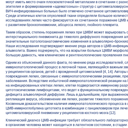
могут иметь место очаги плоскоклеточной метаплазии в сочетании с раз
эпителия и формированием «адематозных» структур с цитомегаловирусно
ВИЧ-инфицированных
больных было отмечено сочетанное цитомегаловир
Среди атипичных клеток опухолевой ткани определяли большое количест
исследованиях легких часто фиксируется их сочетанное поражение ЦМВ 
с развитием бронхопневмонии, абсцесса легкого, гнойного плеврита.
Таким образом, степень поражения легких при ЦМВИ может варьировать
интерстициального пневмонита до тяжелого диффузного повреждения а
значительные патологоанатомические изменения
в альвеолярно-бронхи
Наши исследования подтверждают мнение ряда авторов
о ЦМВ-инфекци
альвеолита. Важно подчеркнуть, что на вскрытии больных ЦМВИ морфоло
большую давность, чем клинические и рентгенологические проявления пн
Одним из объяснений данного факта, по мнению ряда исследователей, 
иммунопатологический процесс в легочной ткани, являющийся важным з
у реципиентов органов, детей с врожденной цитомегалией [4, 14]. Автор
повреждения легких, связанные с иммунопатологическими реакциями, п
заболевания. Вследствие избыточной иммунопатологической реакции
на
на инфицированных клетках легких, клетки подвергаются иммунному ра
цитотоксическими лимфоцитами, что ведет к функциональному поврежден
дефицита альвеолярной диффузии. Лишь в дальнейшем, при выраженном
репликация вируса, обсеменение им легких, развитие тяжелого поражения
Косвенным доказательством наличия иммунопатологического процесса в 
ЦМВ-иммуноглобулина
цитотекта в комбинации с ганцикловиром при леч
цитомегаловирусной пневмонии у реципиентов костного мозга [12].
Клинический диагноз ЦМВ-инфекции требует обязательного лабораторно
в организме человека может находиться в латентном состоянии, в стадии