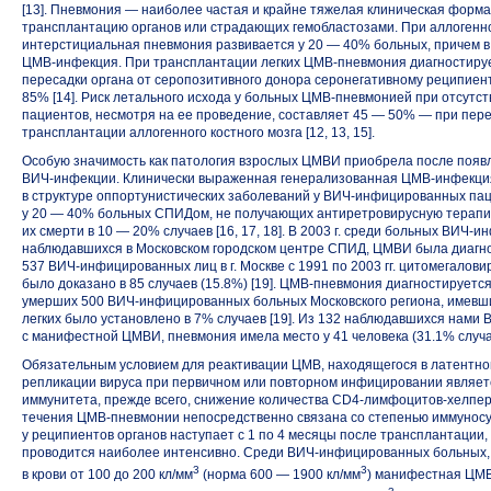
[13]. Пневмония — наиболее частая и крайне тяжелая клиническая форм
трансплантацию органов или страдающих гемобластозами. При аллогенно
интерстициальная пневмония развивается у 20 — 40% больных, причем в
ЦМВ-инфекция.
При трансплантации легких
ЦМВ-пневмония
диагностируе
пересадки органа от серопозитивного донора серонегативному реципиент
85% [14]. Риск летального исхода у больных
ЦМВ-пневмонией
при отсутст
пациентов, несмотря на ее проведение, составляет 45 — 50% — при пер
трансплантации аллогенного костного мозга [12, 13, 15].
Особую значимость как патология взрослых ЦМВИ приобрела после появ
ВИЧ-инфекции.
Клинически выраженная генерализованная
ЦМВ-инфекци
в структуре оппортунистических заболеваний
у ВИЧ-инфицированных
пац
у 20 — 40% больных СПИДом, не получающих антиретровирусную терапи
их смерти в 10 — 20% случаев [16, 17, 18]. В 2003 г. среди больных ВИЧ-
наблюдавшихся в Московском городском центре СПИД, ЦМВИ была диагно
537 ВИЧ-инфицированных
лиц в г. Москве с 1991 по 2003 гг. цитомегало
было доказано в 85 случаев (15.8%) [19].
ЦМВ-пневмония
диагностируется
умерших
500 ВИЧ-инфицированных
больных Московского региона, имевш
легких было установлено в 7% случаев [19]. Из 132 наблюдавшихся нами
с манифестной ЦМВИ, пневмония имела место у 41 человека (31.1% случа
Обязательным условием для реактивации ЦМВ, находящегося в латентном
репликации вируса при первичном или повторном инфицировании являет
иммунитета, прежде всего, снижение количества
CD4-лимфоцитов-хелпер
течения
ЦМВ-пневмонии
непосредственно связана со степенью иммунос
у реципиентов органов наступает с 1 по 4 месяцы после трансплантации
проводится наиболее интенсивно. Среди
ВИЧ-инфицированных
больных,
3
3
в крови от 100 до 200 кл/мм
(норма 600 — 1900 кл/мм
) манифестная ЦМВ