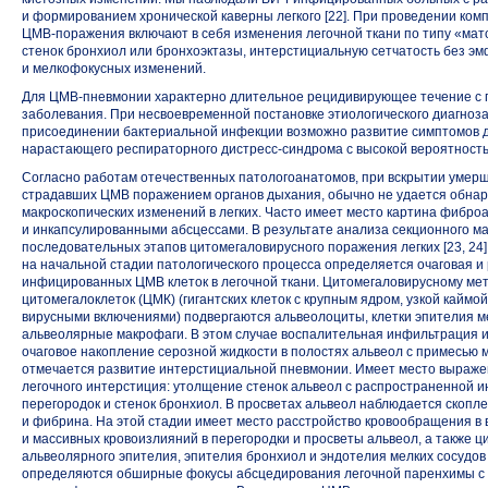
и формированием хронической каверны легкого [22]. При проведении ко
ЦМВ-поражения
включают в себя изменения легочной ткани по типу «мат
стенок бронхиол или бронхоэктазы, интерстициальную сетчатость без э
и мелкофокусных изменений.
Для ЦМВ-пневмонии характерно длительное рецидивирующее течение с 
заболевания. При несвоевременной постановке этиологического диагноза
присоединении бактериальной инфекции возможно развитие симптомов 
нарастающего респираторного
дистресс-синдрома
с высокой вероятность
Согласно работам отечественных патологоанатомов, при вскрытии умерших
страдавших ЦМВ поражением органов дыхания, обычно не удается обна
макроскопических изменений в легких. Часто имеет место картина фиброат
и инкапсулированными абсцессами. В результате анализа секционного м
последовательных этапов цитомегаловирусного поражения легких [23, 24]
на начальной стадии патологического процесса определяется очаговая 
инфицированных ЦМВ клеток в легочной ткани. Цитомегаловирусному ме
цитомегалоклеток (ЦМК) (гигантских клеток с крупным ядром, узкой кайм
вирусными включениями) подвергаются альвеолоциты, клетки эпителия м
альвеолярные макрофаги. В этом случае воспалительная инфильтрация 
очаговое накопление серозной жидкости в полостях альвеол с примесью 
отмечается развитие интерстициальной пневмонии. Имеет место выраж
легочного интерстиция: утолщение стенок альвеол с распространенной
перегородок и стенок бронхиол. В просветах альвеол наблюдается скоп
и фибрина. На этой стадии имеет место расстройство кровообращения в 
и массивных кровоизлияний в перегородки и просветы альвеол, а также
альвеолярного эпителия, эпителия бронхиол и эндотелия мелких сосудов 
определяются обширные фокусы абсцедирования легочной паренхимы с 