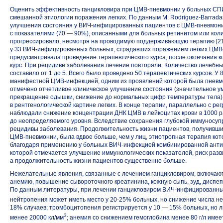
Оценить эффективность ганцикловира при
ЦМВ-пневмонии
у больных СП
смешанной этиологии поражения легких. По данным
М. Rodriguez-Barrada
улучшения состояния
у ВИЧ-инфицированных
пациентов
с ЦМВ-пневмон
с показателями (70 — 90%), описанными для больных ретинитом или кол
прогрессировало, несмотря на проводимую поддерживающую терапию [21
у 33 ВИЧ-инфицированных
больных, страдавших поражением легких
ЦМВ-
предусматривала проведение терапевтического курса, после окончания 
курс. При рецидиве заболевания лечение повторяли. Количество лечебны
составило от 1 до 5. Всего было проведено 50 терапевтических курсов. 
манифестной
ЦМВ-инфекцией,
одним из проявлений которой была пневмо
отмечено отчетливое клиническое улучшение состояния (значительное у
прекращение одышки, снижение до нормальных цифр температуры тела)
в рентгенологической картине легких. В конце терапии, параллельно с ре
наблюдали снижение концентрации ДНК ЦМВ в лейкоцитах крови в 1000 раз
до неопределяемого уровня. Вследствие сохранения глубокой иммуносуп
рецидивы заболевания. Продолжительность жизни пациентов, получивши
ЦМВ-пневмонии,
была вдвое больше, чем у лиц, этиотропная терапия ко
благодаря применению у больных
ВИЧ-инфекцией
комбинированной антир
которой отмечается улучшение иммунологических показателей, риск раз
а продолжительность жизни пациентов существенно больше.
Нежелательные явления, связанные с лечением ганцикловиром, включаю
анемию, повышение сывороточного креатинина, кожную сыпь, зуд, диспеп
По данным литературы, при лечении ганцикловиром
ВИЧ-инфицированн
нейтропения может иметь место
у 20-25% больных,
но снижение числа не
18% случаев; тромбоцитопения регистрируется у 10 — 15% больных, но 
3
менее 20000 кл/мм
; анемия со снижением гемоглобина менее 80 г/л име