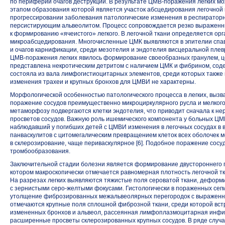
по периферии очагов деструкции. В результате ЦМВ-поражения легких мо
этапом образования которой является участок абсцедирования легочной
прогрессировании заболевания патологические изменения в респирато
персистирующим альвеолитом. Процесс сопровождается резко выраженн
к формированию «ячеистого» легкого. В легочной ткани определяется о
микроабсцедирования. Многочисленные ЦМК выявляются в эпителии спав
и очагов карнификации, среди мезотелия и эндотелия висцеральной пле
ЦМВ-поражения
легких явилось формирование своеобразных гранулем, ц
представлена некротическим детритом с наличием ЦМК и фибрином, со
состояла из вала лимфогистиоцитарных элементов, среди которых также
изменения трахеи и крупных бронхов для ЦМВИ не характерны.
Морфологической особенностью патологического процесса в легких, выз
поражение сосудов преимущественно микроциркулярного русла и мелкого
метаморфозу подвергаются клетки эндотелия, что приводит сначала к нер
просветов сосудов. Важную роль ишемического компонента у больных
ЦМ
наблюдавший у погибших детей с ЦМВИ изменения в легочных сосудах в 
панваскулитов с цитомегалическим превращением клеток всех оболочек м
в склерозирование, чаще периваскулярное [6]. Подобное поражение сосу
тромбообразования.
Заключительной стадии болезни является формирование двустороннего п
котором макроскопически отмечается равномерная плотность легочной т
На разрезах легких выявляются тяжистые поля сероватой ткани, дефор
с зернистыми
серо-желтыми
фокусами. Гистологически в пораженных се
утолщение фиброзированных межальвеолярных перегородок с выраженн
отмечаются крупные поля сплошной фиброзной ткани, среди которой вст
измененных бронхов и альвеол, рассеянная лимфоплазмоцитарная инфи
расширенные просветы склерозированных крупных сосудов. В ряде случа