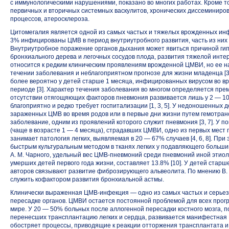
с иммунологическими нарушениями, показано во многих работах. Кроме т
первичных и вторичных системных васкулитов, хронических диссеминиро
процессов, атеросклероза.
Цитомегалия является одной из самых частых и тяжелых врожденных ин
3% инфицированы ЦМВ в период внутриутробного развития, часть из них и
Внутриутробное поражение органов дыхания может явиться причиной гип
бронхиального дерева и легочных сосудов плода, развития тяжелой инте
относится к редким клиническим проявлениям врожденной ЦМВИ, но ее н
течении заболевания и неблагоприятном прогнозе для жизни младенца [3, 
более вероятно у детей старше 1 месяца, инфицированных вирусом во в
периоде [3]. Характер течения заболевания во многом определяется пр
отсутствии отягощяющих факторов пневмония развивается лишь у 2 — 1
благоприятно и редко требует госпитализации [1, 3, 5]. У недоношенных 
зараженных ЦМВ во время родов или в первые дни жизни путем гемотран
заболевание, одним из проявлений которого служит пневмония [3, 7]. У п
(чаще в возрасте 1 — 4 месяца), страдавших ЦМВИ, одно из первых мест
занимает патология легких, выявляемая в 20 — 67% случаев [4, 6, 8]. Пр
быстрым культуральным методом в тканях легких у подавляющего больши
А. М. Чарного, удельный вес
ЦМВ-пневмоний
среди пневмоний иной этиол
умерших детей первого года жизни, составляет 13.8% [10]. У детей старш
авторов связывают развитие фиброзирующего альвеолита. По мнению В. 
служить кофактором развития бронхиальной астмы.
Клинически выраженная
ЦМВ-инфекция —
одно из самых частых и серь
пересадке органов. ЦМВИ остается постоянной проблемой для всех прогр
мире. У 20 — 50% больных после аллогенной пересадки костного мозга, п
перенесших трансплантацию легких и сердца, развивается манифестная
обостряет процессы, приводящие к реакции отторжения трансплантата и