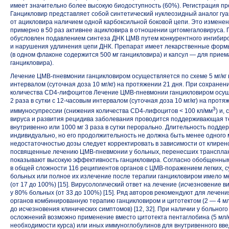
имеет значительно более высокую биодоступность (60%). Регистрация пр
Ганцикловир представляет собой синтетический нуклеозидный аналог гуа
от ацикловира наличием одной карбоксильной боковой цепи. Это изменен
примерно в 50 раз активнее ацикловира в отношении цитомегаловируса.
обусловлен подавлением синтеза ДНК ЦМВ путем конкурентного ингибир
и нарушения удлинения цепи ДНК. Препарат имеет лекарственные формы
(в одном флаконе содержится 500 мг ганцикловира) и капсул — для приема
ганцикловира).
Лечение ЦМВ-пневмонии ганцикловиром осуществляется по схеме 5 мг/кг 
интервалом (суточная доза 10 мг/кг) на протяжении 21 дня. При сохране
количества
СD4-лифоцитов
Лечение
ЦМВ-пневмонии
ганцикловиром осуще
2 раза в сутки
с 12-часовым
интервалом (суточная доза 10 мг/кг) на протя
3
иммуносупрессии (снижения количества
СD4-лифоцитов
< 100 кл/мм
) и,
вируса и развития рецидива заболевания проводится поддерживающая тер
внутривенно или 1000 мг 3 раза в сутки перорально. Длительность подд
индивидуально, но его продолжительность не должна быть менее одного 
недостаточностью дозы следует корректировать в зависимости от клирен
посвященные лечению
ЦМВ-пневмонии
у больных, перенесших трансплант
показывают высокую эффективность ганцикловира. Согласно обобщенны
в общей сложности 116 реципиентов органов
с ЦМВ-поражением
легких, 
больных или полное их излечение после терапии ганцикловиром имело ме
(от 17 до 100%) [15]. Вирусологический ответ на лечение (исчезновение в
у 80% больных (от 33 до 100%) [15]. Ряд авторов рекомендуют для лечен
органов комбинированную терапию ганцикловиром и цитотектом (2 — 4 мл
до исчезновения клинических симптомов) [12, 32]. При наличии у больн
осложнений возможно применение вместо цитотекта пентаглобина (5 мл/к
необходимости курса) или иных иммуноглобулинов для внутривенного вве