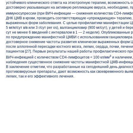
устойчивого клинического ответа на этиотропную терапию, возможность
достоверно указывающих на активную репликацию вируса, необходимо, пр
иммуносупрессии (при
ВИЧ-инфекции —
снижения количества
CD4-лимфо
ДНК ЦМВ в крови, проводить соответствующую «упреждающую» терапию, 
выраженных форм заболевания. С целью профилактики манифестации ЦМ
5 мг/кг/сут в/в или 3 г/сут per os), валганцикловир (900 мг/сут), у детей и
сут не менее 6 введений с интервалом в 1 — 2 недели). Опубликованные
по предупреждению манифестной ЦМВИ с использованием ганцикловира 
достоверное снижение частоты развития клинически выраженных форм Ц
после аллогенной пересадки костного мозга, легких, сердца, почки, печени
пациентов [27]. Первые результаты нашей работы профилактического пр
3
ВИЧ-инфекцией
с количеством CD4-лимфоцитов < 100 кл/мм
и наличием 
наблюдения существенное снижение частоты манифестной
ЦМВ-инфекц
В заключение отметим, что разработанные на сегодняшний день диагнос
противовирусные препараты, дают возможность как своевременного выя
легких, так и его эффективного лечения.