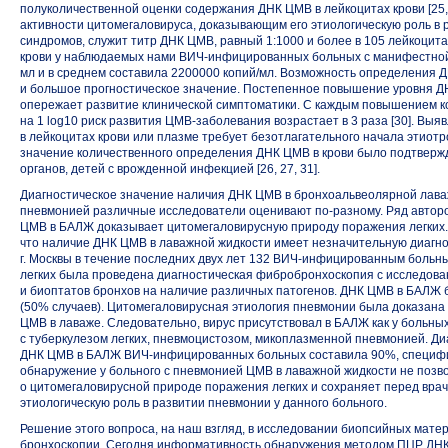
полуколичественной оценки содержания ДНК ЦМВ в лейкоцитах крови [25,
активности цитомегаловируса, доказывающим его этиологическую роль в 
синдромов, служит титр ДНК ЦМВ, равный 1:1000 и более в 105 лейкоцит
крови у наблюдаемых нами
ВИЧ-инфицированных
больных с манифестной
мл и в среднем составила 2200000 копий/мл. Возможность определения 
и большое прогностическое значение. Постепенное повышение уровня ДН
опережает развитие клинической симптоматики. С каждым повышением 
на 1 log10 риск развития
ЦМВ-заболевания
возрастает в 3 раза [30]. Вы
в лейкоцитах крови или плазме требует безотлагательного начала этиот
значение количественного определения ДНК ЦМВ в крови было подтверж
органов, детей с врожденной инфекцией [26, 27, 31].
Диагностическое значение наличия ДНК ЦМВ в бронхоальвеолярной лава
пневмонией различные исследователи оценивают
по-разному.
Ряд авторо
ЦМВ в БАЛЖ доказывает цитомегаловирусную природу поражения легких.
что наличие ДНК ЦМВ в лаважной жидкости имеет незначительную диагнос
г. Москвы в течение последних двух лет
132 ВИЧ-инфицированным
больны
легких была проведена диагностическая фибробронхоскопия с исследов
и биоптатов бронхов на наличие различных патогенов. ДНК ЦМВ в БАЛЖ 
(50% случаев). Цитомегаловирусная этиология пневмонии была доказана у
ЦМВ в лаваже. Следовательно, вирус присутствовал в БАЛЖ как у больны
с туберкулезом легких, пневмоцистозом, микоплазменной пневмонией. Ди
ДНК ЦМВ в БАЛЖ
ВИЧ-инфицированных
больных составила 90%, специфи
обнаружение у больного с пневмонией ЦМВ в лаважной жидкости не позво
о цитомегаловирусной природе поражения легких и сохраняет перед вра
этиологическую роль в развитии пневмонии у данного больного.
Решение этого вопроса, на наш взгляд, в исследовании биопсийных мате
бронхоскопии. Сегодня информативность обнаружения методом ПЦР ДНК