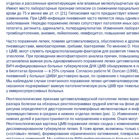
отделах и рассеянные крепитирующие или влажные мелкопузырчатые хрип
Имеют место лабораторные признаки гипоксии со снижением парциально
крови до 75 и менее мм. рт. ст. [21]. Гипоксемия часто предшествует кли
изменениям. При ЦМВ-инфекции пневмония часто является лишь одним и
заболевания. Нередко поражению легких сопутствует патология иных орга
гепатита, ретинита, адреналита, полирадикулопатии. Изменения лабора
тромбоцитопению, анемию, лейкопению, лимфоцитоз, повышение активнос
Часто поражение легких, помимо цитомегаловируса, обусловлено и други
пневмоцистами, микобактериями, грибами, бактериями. По мнению D. Hoov
с ЦМВ, могут служить предрасполагающим фактором для развития тяже
этиологии. При проведении многофакторного анализа причин, повышающ
установлена важная роль одновременного поражения легких цитомегало
ВИЧ-инфицированных
больных туберкулезом ДНК ЦМВ обнаруживали в ла
в биоптатах бронхов — в 25% случаев. Согласно работе М. Duncan (1998)
пневмоний у больных ЦМВИ достоверно выше, по сравнению с пациента
Мы наблюдали случаи сочетанного поражения легких цитомегаловирусом
сказанное подчеркивает важную патогенетическую роль ЦМВ при тяжелы
у иммуносупрессивных больных.
Рентгенологические признаки цитомегаловирусной патологии легких вар
разгара болезни на обзорных рентгенограммах грудной клетки на фоне 
рисунка определяются двусторонние полиморфные мелкоочаговые и инф
преимущественно в средних и нижних отделах легких (рис. 1). Изменения
нижних долей и распространяются по направлению к корням. Очаги могут
Рентгенологическая картина
ЦМВ-поражения
легких сходна с изменениям
диссеминированном туберкулезе легких. В тоже время, возможны только с
(«сотовые» легкие), формирование ограниченного затемнения, плевральн
кистозных изменений. Мы наблюдали
ВИЧ-инфицированных
больных с р