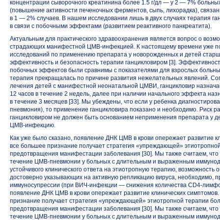
концентрации сыворочного креатинина более 1.5 г/дл — у 2 — 7% больн
(повышение активности печеночных ферментов, сыпь, лихорадка), связа
в 1 — 2% случаев. В нашем исследовании лишь в двух случаях терапия 
в связи с побочными эффектами (развитием реактивного панкреатита).
Актуальным для практического здравоохранения является вопрос о возмо
страдающих манифестной
ЦМВ-инфекцией.
К настоящему времени уже п
исследований по применению препарата у новорожденных и детей старш
эффективность и безопасность терапии ганцикловиром [3]. Эффективност
побочных эффектов были сравнимы с показателями для взрослых больны
терапия прекращалась по причине развития нежелательных явлений. Со
лечения детей с манифестной неонатальной ЦМВИ, ганцикловир назначает
12 часов в течение 2 недель, далее при наличии начального эффекта назн
в течение 3 месяцев [33]. Мы убеждены, что если у ребенка диагностиро
пневмония), то применение ганцикловира показано и необходимо. Риск 
ганцикловиром не должен быть основанием неприменения препарата у д
ЦМВ-инфекцию.
Как уже было сказано, появление ДНК ЦМВ в крови опережает развитие к
все большее признание получает стратегия «упреждающей» этиотропной
предотвращения манифестации заболевания [30]. Мы также считаем, чт
течение
ЦМВ-пневмонии
у больных с длительным и выраженным иммуноде
устойчивого клинического ответа на этиотропную терапию, возможность
достоверно указывающих на активную репликацию вируса, необходимо, пр
иммуносупрессии (при
ВИЧ-инфекции —
снижения количества
CD4-лимфо
появление ДНК ЦМВ в крови опережает развитие клинических симптомов.
признание получает стратегия «упреждающей» этиотропной терапии бо
предотвращения манифестации заболевания [30]. Мы также считаем, чт
течение
ЦМВ-пневмонии
у больных с длительным и выраженным иммуноде