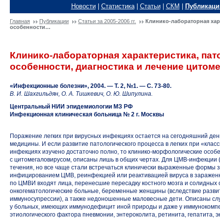
Новости
|
Статистика
|
Статьи
|
СКМ
|
Публикаци
Главная
Публикации
Статьи за 2005-2006 гг.
Клинико-лабораторная хар
особенности…
Клинико-лабораторная характеристика, па
особенности, диагностика и лечение цито
«Инфекционные болезни», 2004. — Т. 2, №1. —
С. 73-80.
В. И. Шахгильдян, О. А. Тишкевич, О. Ю. Шипулина.
Центральный НИИ эпидемиологии МЗ РФ
Инфекционная клиническая больница № 2 г. Москвы
Поражение легких при вирусных инфекциях остается на сегодняшний ден
медицины. И если развитие патологического процесса в легких при «кла
инфекциях изучено достаточно полно,
то клинико-морфологические
особе
с цитомегаловирусом, описаны лишь в общих чертах. Для
ЦМВ-инфекции
течения, но все чаще стали встречаться клинически выраженные формы
инфицированием ЦМВ, реинфекцией или реактивацией вируса в зараженно
по ЦМВИ входят лица, перенесшие пересадку костного мозга и солидных 
онкогематологические больные, беременные женщины (вследствие развит
иммуносупрессии), а также недоношенные маловесные дети. Описаны сл
у больных, имеющих иммунодефицит иной природы и даже у иммунокомпет
этиологического фактора пневмонии, энтероколита, ретинита, гепатита,