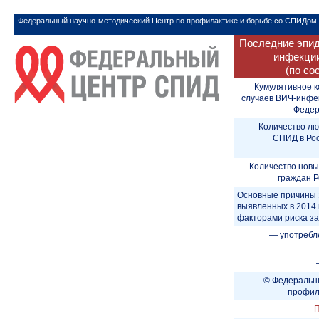
Федеральный научно-методический Центр по профилактике и борьбе со СПИДом
Последние эпид
инфекции
(по со
Кумулятивное к
случаев ВИЧ-инфе
Федера
Количество лю
СПИД в Рос
Количество новы
граждан Р
Основные причины 
выявленных в 2014 
факторами риска з
— употребл
© Федеральны
профил
П