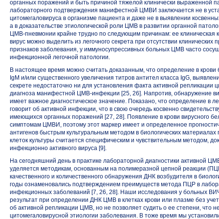
органных поражений и быть причиной тяжелой клинически выраженной па
лабораторного подтверждения манифестной ЦМВИ заключается не в уста
цитомегаловируса в организме пациента и даже не в выявлении косвенных
а в доказательстве этиологической роли ЦМВ в развитии органной патол
ЦМВ-пневмонии
крайне трудно по следующим причинам: ее клиническая 
вирус можно выделить из легочного секрета при отсутствии клинических 
признаков заболевания, у иммуносупрессивных больных ЦМВ часто сосущ
инфекционной легочной патологии.
В настоящее время можно считать доказанным, что определение в крови 
IgМ и/или существенного увеличения титров антител класса IgG, выявлен
секрете недостаточно ни для установления факта активной репликации 
диагноза манифестной ЦМВ-инфекции [25, 26]. Напротив, обнаружение вир
имеет важное диагностическое значение. Показано, что определение в ле
говорит об активной инфекции, что в свою очередь косвенно свидетельст
имеющихся органных поражений [27, 28]. Появление в крови вирусного б
симптомам ЦМВИ, поэтому этот маркер имеет и определенное прогности
антигенов быстрым культуральным методом в биологических материалах
клеток культуры считается специфическим и чувствительным методом, д
инфекционно активного вируса [9].
На сегодняшний день в практике лабораторной диагностики активной
ЦМВ
уделяется методикам, основанным на полимеразной цепной реакции (ПЦР
качественного и количественного обнаружения ДНК возбудителя в биолог
годы ознаменовались подтверждением преимуществ метода ПЦР в лабора
инфекционных заболеваний [7, 26, 28]. Наши исследования у больных
ВИ
результат при определении ДНК ЦМВ в клетках крови или плазме без уче
об активной репликации ЦМВ, но не позволяет судить о ее степени, что
цитомегаловирусной этиологии заболевания. В тоже время мы установил