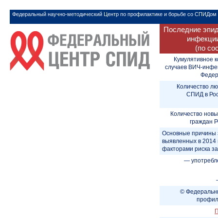
Федеральный научно-методический Центр по профилактике и борьбе со СПИДом
Последние эпид
инфекции
(по со
Кумулятивное к
случаев ВИЧ-инфе
Федера
Количество лю
СПИД в Рос
Количество новы
граждан Р
Основные причины 
выявленных в 2014 
факторами риска з
— употребл
© Федеральны
профил
П