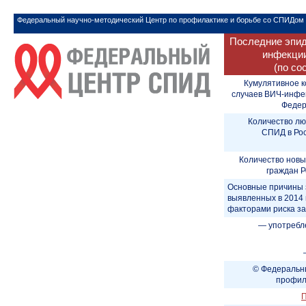
Федеральный научно-методический Центр по профилактике и борьбе со СПИДом
Последние эпид
инфекции
(по со
Кумулятивное к
случаев ВИЧ-инфе
Федера
Количество лю
СПИД в Рос
Количество новы
граждан Р
Основные причины 
выявленных в 2014 
факторами риска з
— употребл
© Федеральны
профил
П