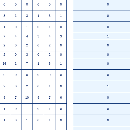
0
0
0
0
0
0
0
3
1
3
1
3
1
0
1
0
1
0
1
0
0
7
4
4
3
4
3
1
2
0
2
0
2
0
0
2
0
3
0
2
0
0
16
1
7
1
6
1
0
0
0
0
0
0
0
0
2
0
2
0
1
0
1
8
7
10
9
7
6
0
1
0
1
0
1
0
0
1
0
1
0
1
0
0