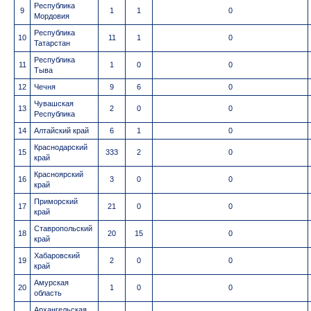
Республика
9
1
1
0
Мордовия
Республика
10
11
1
0
Татарстан
Республика
11
1
0
0
Тыва
12
Чечня
9
6
0
Чувашская
13
2
0
0
Республика
14
Алтайский край
6
1
0
Краснодарский
15
333
2
0
край
Красноярский
16
3
0
0
край
Приморский
17
21
0
0
край
Ставропольский
18
20
15
0
край
Хабаровский
19
2
0
0
край
Амурская
20
1
0
0
область
Архангельская