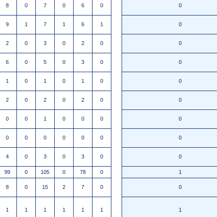
8
0
7
0
6
0
0
9
1
7
1
6
1
0
2
0
3
0
2
0
0
6
0
5
0
3
0
0
1
0
1
0
1
0
0
2
0
2
0
2
0
0
0
0
1
0
0
0
0
0
0
0
0
0
0
0
4
0
3
0
3
0
0
99
0
105
0
78
0
1
8
0
15
2
7
0
0
1
1
1
1
1
1
1