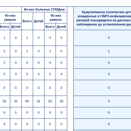
Из них больных СПИДом
Кумулятивное количество дет
Из них
Из них
рожденных от ВИЧ-инфициров
умерло
умерло
матерей находящихся на диспан
Всего
Детей
наблюдении до установления ди
Всего
Детей
Всего
Детей
1
0
1
0
0
0
0
5
0
2
0
2
0
1
2
0
0
0
0
0
0
5
4
5
4
5
4
0
0
0
0
0
0
0
0
59
44
84
61
50
38
0
0
0
0
0
0
0
0
9
0
5
0
5
0
0