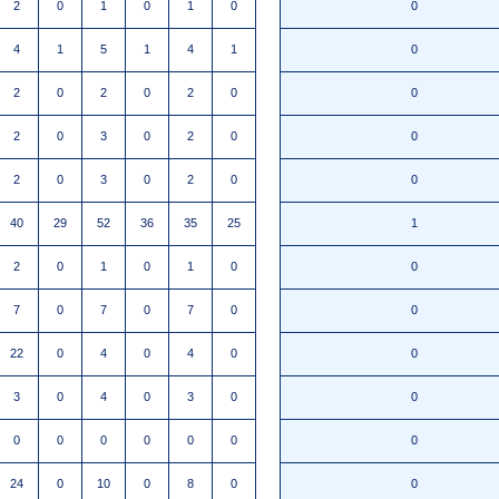
2
0
1
0
1
0
0
4
1
5
1
4
1
0
2
0
2
0
2
0
0
2
0
3
0
2
0
0
2
0
3
0
2
0
0
40
29
52
36
35
25
1
2
0
1
0
1
0
0
7
0
7
0
7
0
0
22
0
4
0
4
0
0
3
0
4
0
3
0
0
0
0
0
0
0
0
0
24
0
10
0
8
0
0