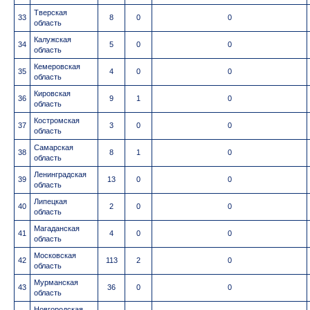
Тверская
33
8
0
0
область
Калужская
34
5
0
0
область
Кемеровская
35
4
0
0
область
Кировская
36
9
1
0
область
Костромская
37
3
0
0
область
Самарская
38
8
1
0
область
Ленинградская
39
13
0
0
область
Липецкая
40
2
0
0
область
Магаданская
41
4
0
0
область
Московская
42
113
2
0
область
Мурманская
43
36
0
0
область
Новгородская