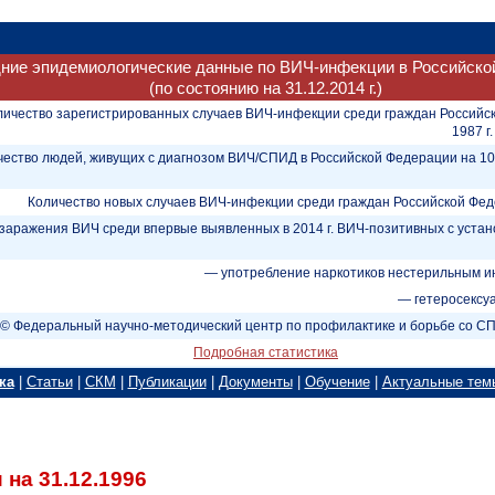
ние эпидемиологические данные по ВИЧ-инфекции в Российско
(по состоянию на 31.12.2014 г.)
личество зарегистрированных случаев ВИЧ-инфекции среди граждан Российс
1987 г.
чество людей, живущих с диагнозом ВИЧ/СПИД в Российской Федерации на 1
Количество новых случаев ВИЧ-инфекции среди граждан Российской Федер
заражения ВИЧ среди впервые выявленных в 2014 г. ВИЧ-позитивных с уст
— употребление наркотиков нестерильным и
— гетеросексу
© Федеральный научно-методический центр по профилактике и борьбе со 
Подробная статистика
ка
|
Статьи
|
СКМ
|
Публикации
|
Документы
|
Обучение
|
Актуальные тем
на 31.12.1996