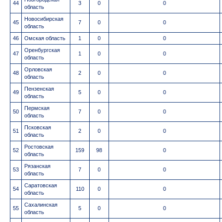
44
3
0
0
область
Новосибирская
45
7
0
0
область
46
Омская область
1
0
0
Оренбургская
47
1
0
0
область
Орловская
48
2
0
0
область
Пензенская
49
5
0
0
область
Пермская
50
7
0
0
область
Псковская
51
2
0
0
область
Ростовская
52
159
98
0
область
Рязанская
53
7
0
0
область
Саратовская
54
110
0
0
область
Сахалинская
55
5
0
0
область