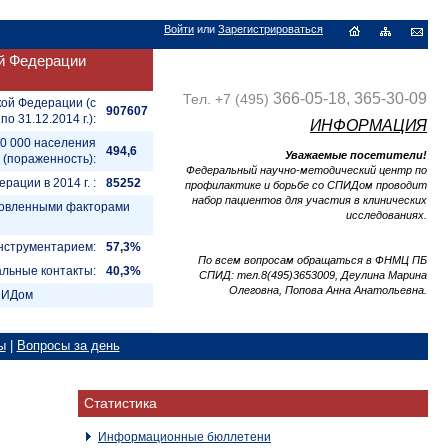
Войти
или
Зарегистрироваться
й Федерации
366-05-18, 365-30-09
Тел. +7 (495)
кой Федерации (с
907607
 по 31.12.2014 г.):
ИНФОРМАЦИЯ
00 000 населения
494,6
Уважаемые посетители!
(пораженность):
Федеральный научно-методический центр по
ации в 2014 г. :
85252
профилактике и борьбе со СПИДом проводит
набор пациентов для участия в клинических
ановленными факторами
исследованиях.
нструментарием:
57,3%
По всем вопросам обращаться в ФНМЦ ПБ
альные контакты:
40,3%
СПИД: тел.8(495)3653009, Деулина Марина
Олеговна, Попова Анна Анатольевна.
СПИДом
ы
|
Вопросы за день
Статистика
Информационные бюллетени