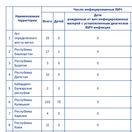
Число инфицированных ВИЧ
Дети
Наименование
рожденные от вич инфицированных
территории
Всего
Детей
матерей с установленным диагнозом
ВИЧ-инфекция
без
1
определенного
15
0
0
места жител.
Республика
2
17
1
0
Башкорстан
Республика
3
3
0
0
Бурятия
Республика
4
10
5
0
Дагестан
Кабардино-
5
Балкарская
2
0
0
республик
Республика
6
103
75
3
Калмыкия
Республика
7
4
0
0
Карелия
Республика
8
11
0
0
Коми