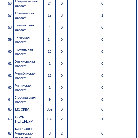
Свердловская
56
24
0
0
область
Смоленская
57
19
3
1
область
Тамбовская
58
4
0
0
область
Тульская
59
14
0
0
область
Тюменская
60
10
0
0
область
Ульяновская
61
2
0
0
область
Челябинская
62
12
0
0
область
Читинская
63
1
0
0
область
Ярославская
64
9
0
0
область
65
МОСКВА
352
0
0
САНКТ-
66
132
2
1
ПЕТЕРБУРГ
Карачаево-
67
Черкесская
3
2
0