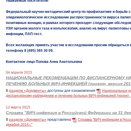
Уважаемые посетители!
Федеральный научно-методический центр по профилактике и борьбе 
эпидемиологическое исследование распространенности вируса папил
позитивных женщин, в рамках которого проходят следующие обследова
УЗИ органов малого таза и кольпоскопия, анализ на вирус папилломы
инфекции, ПАП-тест.
Всех желающих принять участие в исследовании просим обращаться в
телефону 8 (495) 365 30 09.
Контактное лицо Попова Анна Анатольевна
04 апреля 2015
НАЦИОНАЛЬНЫЕ РЕКОМЕНДАЦИИ ПО ДИСПАНСЕРНОМУ Н
ЛЕЧЕНИЮ БОЛЬНЫХ ВИЧ-ИНФЕКЦИЕЙ (проект, версия 2015
В
разделе «Документы»
доступны для ознакомления
Национальные р
диспансерному наблюдению и лечению больных ВИЧ-инфекцией (проект, в
12 марта 2015
Справка "ВИЧ-инфекция в Российской Федерации на 31 дека
В
разделе «Документы»
представлена
Справка "ВИЧ-инфекция в Росс
декабря 2014 г."