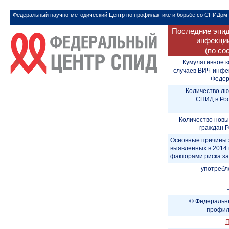
Федеральный научно-методический Центр по профилактике и борьбе со СПИДом
Последние эпид
инфекции
(по со
Кумулятивное к
случаев ВИЧ-инфе
Федера
Количество лю
СПИД в Рос
Количество новы
граждан Р
Основные причины 
выявленных в 2014 
факторами риска з
— употребл
© Федеральны
профил
П