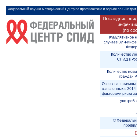
Федеральный научно-методический Центр по профилактике и борьбе со СПИДом
Последние эпид
инфекции
(по со
Кумулятивное к
случаев ВИЧ-инфе
Федера
Количество лю
СПИД в Рос
Количество новы
граждан Р
Основные причины 
выявленных в 2014 
факторами риска з
— употребл
© Федеральны
профил
П