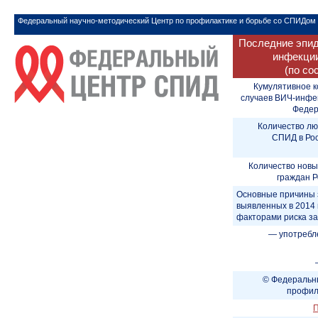
Федеральный научно-методический Центр по профилактике и борьбе со СПИДом
Последние эпид
инфекции
(по со
Кумулятивное к
случаев ВИЧ-инфе
Федера
Количество лю
СПИД в Рос
Количество новы
граждан Р
Основные причины 
выявленных в 2014 
факторами риска з
— употребл
© Федеральны
профил
П