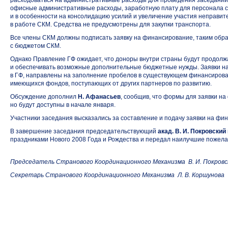
расходоваться на административные расходы для проведения заседаний
офисные административные расходы, заработную плату для персонала с
и в особенности на консолидацию усилий и увеличение участия неправи
в работе СКМ. Средства не предусмотрены для закупки транспорта.
Все члены СКМ должны подписать заявку на финансирование, таким обра
с бюджетом СКМ.
Однако Правление ГФ ожидает, что доноры внутри страны будут продол
и обеспечивать возможные дополнительные бюджетные нужды. Заявки н
в ГФ, направлены на заполнение пробелов в существующем финансирова
имеющихся фондов, поступающих от других партнеров по развитию.
Обсуждение дополнил
Н. Афанасьев
, сообщив, что формы для заявки н
но будут доступны в начале января.
Участники заседания высказались за составление и подачу заявки на фи
В завершение заседания председательствующий
акад. В. И. Покровский
праздниками Нового 2008 Года и Рождества и передал наилучшие пожелан
Председатель Странового Координационного Механизма В. И. Покровс
Секретарь Странового Координационного Механизма Л. В. Коршунова