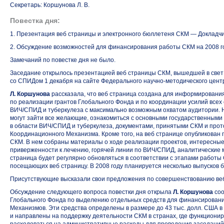
Секретарь: Коршунова Л. В.
Повестка дня:
1. Презентация веб страницы и электронного бюллетеня СКМ — Докладч
2. Обсуждение возможностей для финансирования работы СКМ на 2008 г
Замечаний по повестке дня не было.
Заседание открылось презентацией веб страницы СКМ, вышедшей в свет 
со СПИДом 1 декабря на сайте Федерального научно-методического цен
Л. Коршунова
рассказала, что веб страница создана для информировани
по реализации грантов Глобального Фонда и по координации усилий всех
ВИЧ/СПИД и туберкулеза с максимально возможным охватом аудитории. На
могут зайти вcе желающие, ознакомиться с основными государственным
в области ВИЧ/СПИД и туберкулеза, документами, принятыми СКМ и про
Координационного Механизма. Кроме того, на веб странице опубликован
СКМ. В нем собраны материалы о ходе реализации проектов, интересны
приверженности к лечению, горячей линии по ВИЧ/СПИД, аналитические ма
страница будет регулярно обновляться в соответствии с этапами работ
посещающих веб страницу. В 2008 году планируется несколько выпусков
Присутствующие высказали свои предложения по совершенствованию ве
Обсуждение следующего вопроса повестки дня открыла
Л. Коршунова
соо
Глобального Фонда по выделению отдельных средств для финансирова
Механизмов. Эти средства определены в размере до 43 тыс. долл. США в 
и направлены на поддержку деятельности СКМ в странах, где функционир