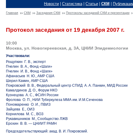
Новости
|
Статистика
|
Статьи
|
СКМ
|
Публикаци
Главная
СКМ
Заседания СКМ
Протоколы заседаний СКМ и презентации
Протокол заседания от 19 декабря 2007 г.
10:00
Москва, ул. Новогиреевская, д. 3А, ЦНИИ Эпидемиологии
Участвовали:
Рощупкин Г. В., эксперт
Пчелин В. А., Фонд «Шаги»
Пчелин И. В., Фонд «Шаги»
Афанасьев Н. Ю., АМР США
Шерил Камин, АМР США
Покровский В. В., Федеральный центр СПИД А. А. Панкин, МИД России
Камалдинов Д. О., Форум НКО
Кузнецова А. С., ФСИН России
Фролова О. П., НИИ Туберкулеза ММА им. И.М.Сеченова
Пономаренко О. И., ПВИЗ
Зайцева Е., ОИЗ
Корнилова М. С., ВОЗ
Рукавишников М., Сообщество ЛЖВ
Ерохин В. В. — ЦНИИТ РАМН
Председательствующий: акад. В. И. Покровский.