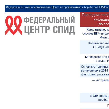
Федеральный научно-методический Центр по профилактике и борьбе со СПИДом
Последние эпид
инфекции
(по со
Кумулятивное к
случаев ВИЧ-инфе
Федера
Количество лю
СПИД в Рос
Количество новы
граждан Р
Основные причины 
выявленных в 2014 
факторами риска з
— употребл
© Федеральны
профил
П