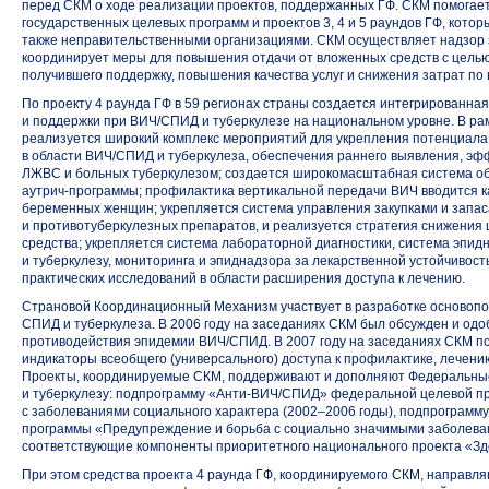
перед СКМ о ходе реализации проектов, поддержанных ГФ. СКМ помогает
государственных целевых программ и проектов 3, 4 и 5 раундов ГФ, кот
также неправительственными организациями. СКМ осуществляет надзор 
координирует меры для повышения отдачи от вложенных средств с целью
получившего поддержку, повышения качества услуг и снижения затрат по 
По проекту 4 раунда ГФ в 59 регионах страны создается интегрированная
и поддержки при ВИЧ/СПИД и туберкулезе на национальном уровне. В р
реализуется широкий комплекс мероприятий для укрепления потенциала
в области ВИЧ/СПИД и туберкулеза, обеспечения раннего выявления, эфф
ЛЖВС и больных туберкулезом; создается широкомасштабная система о
аутрич-программы; профилактика вертикальной передачи ВИЧ вводится к
беременных женщин; укрепляется система управления закупками и запа
и противотуберкулезных препаратов, и реализуется стратегия снижения
средства; укрепляется система лабораторной диагностики, система эпи
и туберкулезу, мониторинга и эпиднадзора за лекарственной устойчиво
практических исследований в области расширения доступа к лечению.
Страновой Координационный Механизм участвует в разработке основопо
СПИД и туберкулеза. В 2006 году на заседаниях СКМ был обсужден и од
противодействия эпидемии ВИЧ/СПИД. В 2007 году на заседаниях СКМ п
индикаторы всеобщего (универсального) доступа к профилактике, лечению
Проекты, координируемые СКМ, поддерживают и дополняют Федеральны
и туберкулезу: подпрограмму «Анти-ВИЧ/СПИД» федеральной целевой п
с заболеваниями социального характера
(2002–2006 годы),
подпрограмму
программы «Предупреждение и борьба с социально значимыми заболев
соответствующие компоненты приоритетного национального проекта «Зд
При этом средства проекта 4 раунда ГФ, координируемого СКМ, направл