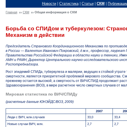
Новости
|
Статистика
|
Статьи
|
СКМ
|
Публикаци
Главная
СКМ
Общая информация о СКМ
Борьба со СПИДом и туберкулезом: Стран
Механизм в действии
Председатель Странового Координационного Механизма по противод
в России — Валентин Иванович Покровский, д.м.н., профессор, лауреат
Правительства Российской Федерации в области науки и техники, Им
АМН и РАМН; Директор Центрального научно-исследовательского ин
Роспотребнадзора.
Рост эпидемий СПИДа, туберкулеза и малярии, ведущих к стойкой утрат
смертности, является приоритетной проблемой мирового сообщества. Сме
прежнему остается высокой, а смертность от ВИЧ/СПИД продолжает рас
Здравоохранения (ВОЗ), в мире расчетное число смертных случаев от ма
Мировая статистика по ВИЧ/СПИДу
(расчетные данные ЮНЭЙДС/ВОЗ, 2009)
2007
20
Люди с ВИЧ, млн.случаев
33,0
33,4
Новые случаи ВИЧ, млн.
2,7
2,7