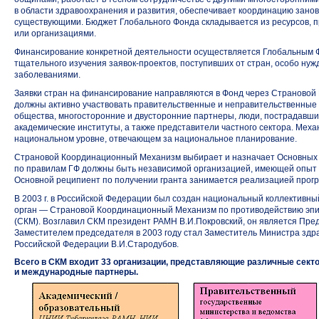
в области здравоохранения и развития, обеспечивает координацию зано
существующими. Бюджет Глобального Фонда складывается из ресурсов, 
или организациями.
Финансирование конкретной деятельности осуществляется Глобальным Ф
тщательного изучения заявок-проектов, поступивших от стран, особо ну
заболеваниями.
Заявки стран на финансирование направляются в Фонд через Страновой
должны активно участвовать правительственные и неправительственные 
общества, многосторонние и двусторонние партнеры, люди, пострадавши
академические институты, а также представители частного сектора. Мех
национальном уровне, отвечающем за национальное планирование.
Страновой Координационный Механизм выбирает и назначает Основных 
по правилам ГФ должны быть независимой организацией, имеющей опыт 
Основной реципиент по получении гранта занимается реализацией прог
В 2003 г. в Российской Федерации был создан национальный коллектив
орган — Страновой Координационный Механизм по противодействию эпи
(СКМ). Возглавил СКМ президент РАМН В.И.Покровский, он является Пре
Заместителем председателя в 2003 году стал Заместитель Министра здр
Российской Федерации В.И.Стародубов.
Всего в СКМ входит 33 организации, представляющие различные секто
и международные партнеры.