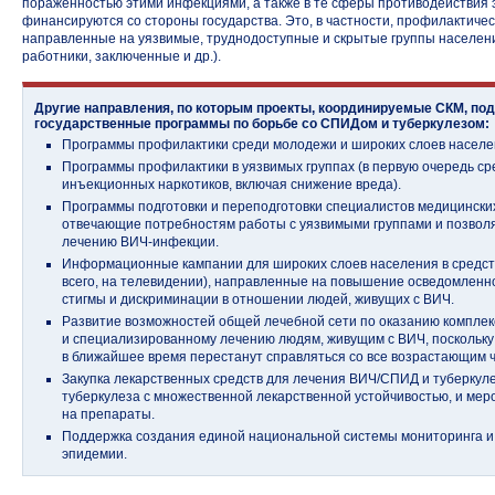
пораженностью этими инфекциями, а также в те сферы противодействия 
финансируются со стороны государства. Это, в частности, профилактиче
направленные на уязвимые, труднодоступные и скрытые группы населения
работники, заключенные и др.).
Другие направления, по которым проекты, координируемые СКМ, п
государственные программы по борьбе со СПИДом и туберкулезом:
Программы профилактики среди молодежи и широких слоев населе
Программы профилактики в уязвимых группах (в первую очередь с
инъекционных наркотиков, включая снижение вреда).
Программы подготовки и переподготовки специалистов медицински
отвечающие потребностям работы с уязвимыми группами и позво
лечению ВИЧ-инфекции.
Информационные кампании для широких слоев населения в средс
всего, на телевидении), направленные на повышение осведомленн
стигмы и дискриминации в отношении людей, живущих с ВИЧ.
Развитие возможностей общей лечебной сети по оказанию комплек
и специализированному лечению людям, живущим с ВИЧ, поскольк
в ближайшее время перестанут справляться со все возрастающим 
Закупка лекарственных средств для лечения ВИЧ/СПИД и туберкул
туберкулеза с множественной лекарственной устойчивостью, и ме
на препараты.
Поддержка создания единой национальной системы мониторинга и
эпидемии.