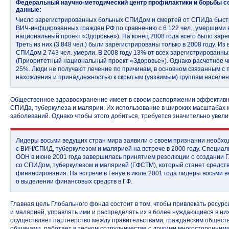
Федеральный научно-методический центр профилактики и борьбы 
данные:
Число зарегистрированных больных СПИДом и смертей от СПИДа быстро
ВИЧ-инфцированных граждан РФ по сравнению с 6 122 чел., умершими 
национальный проект «Здоровье»). На конец 2008 года всего было зар
Треть из них (3 848 чел.) были зарегистрированы только в 2008 году. И
СПИДом 2 743 чел. умерли. В 2008 году 13% от всех зарегистрированн
(Приоритетный национальный проект «Здоровье»). Однако расчетное ч
25%. Люди не получают лечение по причинам, в основном связанным с 
нахождения и принадлежностью к скрытым (уязвимым) группам населен
Общественное здравоохранение имеет в своем распоряжении эффективн
СПИДа, туберкулеза и малярии. Их использование в широких масштабах 
заболеваний. Однако чтобы этого добиться, требуется значительно увел
Лидеры восьми ведущих стран мира заявили о своем признании необхо
с ВИЧ/СПИД, туберкулезом и малярией на встрече в 2000 году. Специа
ООН в июне 2001 года завершилась принятием резолюции о создании 
со СПИДом, туберкулезом и малярией (ГФСТМ), который станет средст
финансирования. На встрече в Генуе в июле 2001 года лидеры восьми 
о выделении финансовых средств в ГФ.
Главная цель Глобального фонда состоит в том, чтобы привлекать ресур
и малярией, управлять ими и распределять их в более нуждающиеся в н
осуществляет партнерство между правительствами, гражданским общест
общинами, работает в тесном сотрудничестве с другими многосторонним