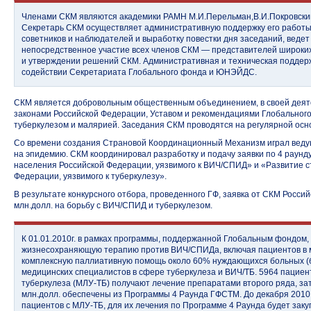
Членами СКМ являются академики РАМН М.И.Перельман,В.И.Покровский,
Секретарь СКМ осуществляет административную поддержку его работы,
советников и наблюдателей и выработку повестки дня заседаний, веде
непосредственное участие всех членов СКМ — представителей широки
и утверждении решений СКМ. Административная и техническая поддер
содействии Секретариата Глобального фонда и ЮНЭЙДС.
СКМ является добровольным общественным объединением, в своей деяте
законами Российской Федерации, Уставом и рекомендациями Глобальног
туберкулезом и малярией. Заседания СКМ проводятся на регулярной основ
Со времени создания Страновой Координационный Механизм играл веду
на эпидемию. СКМ координировал разработку и подачу заявки по 4 раунд
населения Российской Федерации, уязвимого к ВИЧ/СПИД» и «Развитие с
Федерации, уязвимого к туберкулезу».
В результате конкурсного отбора, проведенного ГФ, заявка от СКМ Росси
млн.долл. на борьбу с ВИЧ/СПИД и туберкулезом.
К 01.01.2010г. в рамках программы, поддержанной Глобальным фондом, 
жизнесохраняющую терапию против ВИЧ/СПИДа, включая пациентов в 
комплексную паллиативную помощь около 60% нуждающихся больных (бо
медицинских специалистов в сфере туберкулеза и ВИЧ/ТБ. 5964 пацие
туберкулеза (МЛУ-ТБ) получают лечение препаратами второго ряда, зат
млн.долл. обеспечены из Программы 4 Раунда ГФСТМ. До декабря 2010 
пациентов с МЛУ-ТБ, для их лечения по Программе 4 Раунда будет заку