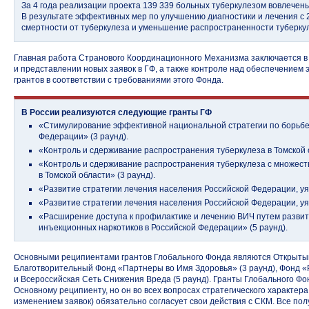
За 4 года реализации проекта 139 339 больных туберкулезом вовлече
В результате эффективных мер по улучшению диагностики и лечения с 
смертности от туберкулеза и уменьшение распространенности туберку
Главная работа Странового Координационного Механизма заключается в 
и представлении новых заявок в ГФ, а также контроле над обеспечение
грантов в соответствии с требованиями этого Фонда.
В России реализуются следующие гранты ГФ
«Стимулирование эффективной национальной стратегии по борьбе
Федерации» (3 раунд).
«Контроль и сдерживание распространения туберкулеза в Томской о
«Контроль и сдерживание распространения туберкулеза с множест
в Томской области» (3 раунд).
«Развитие стратегии лечения населения Российской Федерации, уя
«Развитие стратегии лечения населения Российской Федерации, уяз
«Расширение доступа к профилактике и лечению ВИЧ путем развит
инъекционных наркотиков в Российской Федерации» (5 раунд).
Основными реципиентами грантов Глобального Фонда являются Открытый
Благотворительный Фонд «Партнеры во Имя Здоровья» (3 раунд), Фонд «
и Всероссийская Сеть Снижения Вреда (5 раунд). Гранты Глобального Ф
Основному реципиенту, но он во всех вопросах стратегического характер
изменением заявок) обязательно согласует свои действия с СКМ. Все по