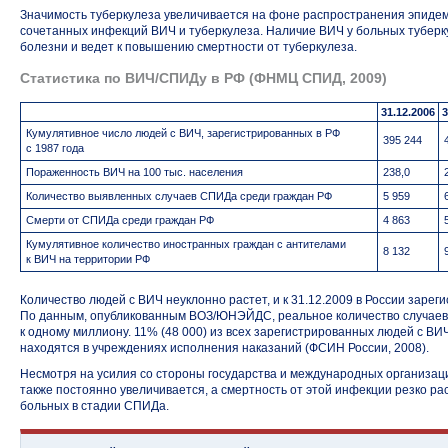
Значимость туберкулеза увеличивается на фоне распространения эпиде
сочетанных инфекций ВИЧ и туберкулеза. Наличие ВИЧ у больных туберк
болезни и ведет к повышению смертности от туберкулеза.
Статистика по ВИЧ/СПИДу в РФ (ФНМЦ СПИД, 2009)
31.12.2006
3
Кумулятивное число людей с ВИЧ, зарегистрированных в РФ
395 244
с 1987 года
Пораженность ВИЧ на 100 тыс. населения
238,0
Количество выявленных случаев СПИДа среди граждан РФ
5 959
Смерти от СПИДа среди граждан РФ
4 863
Кумулятивное количество иностранных граждан с антителами
8 132
к ВИЧ на территории РФ
Количество людей с ВИЧ неуклонно растет, и к 31.12.2009 в России зарег
По данным, опубликованным ВОЗ/ЮНЭЙДС, реальное количество случаев
к одному миллиону. 11% (48 000) из всех зарегистрированных людей с ВИЧ
находятся в учреждениях исполнения наказаний (ФСИН России, 2008).
Несмотря на усилия со стороны государства и международных организац
также постоянно увеличивается, а смертность от этой инфекции резко рас
больных в стадии СПИДа.