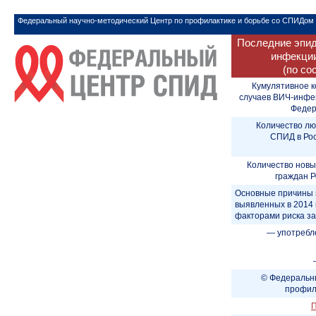
Федеральный научно-методический Центр по профилактике и борьбе со СПИДом
Последние эпид
инфекции
(по со
Кумулятивное к
случаев ВИЧ-инфе
Федера
Количество лю
СПИД в Рос
Количество новы
граждан Р
Основные причины 
выявленных в 2014 
факторами риска з
— употребл
© Федеральны
профил
П