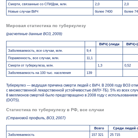
Смерти, связанные со СПИДом, млн.
2,0
2,0
Новые случаи ВИЧ
более 7400
более 7
Мировая статистика по туберкулезу
(расчетные данные ВОЗ, 2009)
ВИЧ(-)люди
ВИЧ(+
Заболеваемость, все случаи, млн.
9,4
Пораженность, все случаи, млн.
11,1
Смерти от туберкулеза, млн.
1,3
0,52
Заболеваемость на 100 тыс. населения
139
Туберкулез — ведущая причина смерти людей с ВИЧ. В 2008 году ВОЗ от
с множественной лекарственной устойчивостью (МЛУ-ТБ). 5% из всех слу
8 миллионов смертей было предотвращено в 2008 году с использованием
(DOTS).
Статистика по туберкулезу в РФ, все случаи
(Страновой профиль, ВОЗ, 2007)
Всего
Среди людей 
Заболеваемость
157 321
25 715