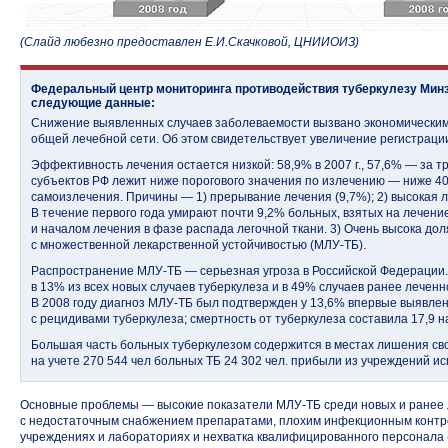
(Слайд любезно предоставлен Е.И.Скачковой, ЦНИИОИЗ)
Федеральный центр мониторинга противодействия туберкулезу Мин
следующие данные:
Снижение выявленных случаев заболеваемости вызвано экономическим
общей лечебной сети. Об этом свидетельствует увеличение регистраци
Эффективность лечения остается низкой: 58,9% в 2007 г., 57,6% — за тр
субъектов РФ лежит ниже порогового значения по излечению — ниже 40
самоизлечения. Причины — 1) прерывание лечения (9,7%); 2) высокая 
В течение первого года умирают почти 9,2% больных, взятых на лечени
и началом лечения в фазе распада легочной ткани. 3) Очень высока до
с множественной лекарственной устойчивостью (МЛУ-ТБ).
Распространение МЛУ-ТБ — серьезная угроза в Российской Федерации.
в 13% из всех новых случаев туберкулеза и в 49% случаев ранее леченн
В 2008 году диагноз МЛУ-ТБ был подтвержден у 13,6% впервые выявле
с рецидивами туберкулеза; смертность от туберкулеза составила 17,9 на
Большая часть больных туберкулезом содержится в местах лишения сво
на учете 270 544 чел больных ТБ 24 302 чел. прибыли из учреждений и
Основные проблемы — высокие показатели МЛУ-ТБ среди новых и ранее 
с недостаточным снабжением препаратами, плохим инфекционным контр
учреждениях и лабораториях и нехватка квалифицированного персонала 