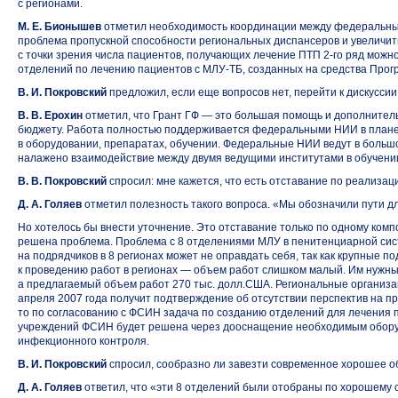
с регионами.
М. Е. Бионышев
отметил необходимость координации между федеральными
проблема пропускной способности региональных диспансеров и увеличи
с точки зрения числа пациентов, получающих лечение ПТП
2-го ряд
можно
отделений по лечению пациентов
с МЛУ-ТБ,
созданных на средства Прог
В. И. Покровский
предложил, если еще вопросов нет, перейти к дискуссии
В. В. Ерохин
отметил, что Грант ГФ — это большая помощь и дополните
бюджету. Работа полностью поддерживается федеральными НИИ в плане
в оборудовании, препаратах, обучении. Федеральные НИИ ведут в больш
налажено взаимодействие между двумя ведущими институтами в обучени
В. В. Покровский
спросил: мне кажется, что есть отставание по реализац
Д. А. Голяев
отметил полезность такого вопроса. «Мы обозначили пути д
Но хотелось бы внести уточнение. Это отставание только по одному ком
решена проблема. Проблема с 8 отделениями МЛУ в пенитенциарной сис
на подрядчиков в 8 регионах может не оправдать себя, так как крупные 
к проведению работ в регионах — объем работ слишком малый. Им нужны 
а предлагаемый объем работ 270 тыс. долл.США. Региональные организа
апреля 2007 года получит подтверждение об отсутствии перспектив на п
то по согласованию с ФСИН задача по созданию отделений для лечения
учреждений ФСИН будет решена через дооснащение необходимым обору
инфекционного контроля.
В. И. Покровский
спросил, сообразно ли завезти современное хорошее 
Д. А. Голяев
ответил, что «эти 8 отделений были отобраны по хорошему 