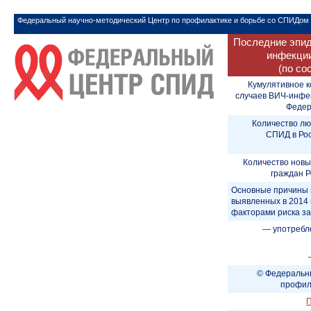
Федеральный научно-методический Центр по профилактике и борьбе со СПИДом
Последние эпид
инфекции
(по со
Кумулятивное к
случаев ВИЧ-инфе
Федера
Количество лю
СПИД в Рос
Количество новы
граждан Р
Основные причины 
выявленных в 2014 
факторами риска з
— употребл
© Федеральны
профил
П