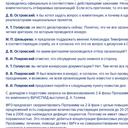
проводились официально в соответствии с действующими законами. Нез
компетентность отбираемых организаций. Если есть претензии, то это во
Д. В. Островский:
я бы хотел задать вопрос о компетенции, и почему в о
реализаторами национальных проектов.
А. Т. Голиусов:
не место дискутировать сейчас. Понятно, что не все орга
четкие критерии, по которым проводился конкурс.
М. П. Шевырева:
я предлагаю поддержать мнение Александра Тимофееви
в соответствующую службу, но я согласна что это не вопрос к дискуссии 
Д. В. Островский:
по каким критериям производился отбор организаций?
В. И. Покровский
отметил, что обсуждение ушло немного в сторону.
А. Т. Голиусов:
вы читали конкурсную документацию? Нет. Там четко все 
В. В. Покровский:
Я был вовлечен в конкурс, и согласен, что он был пров
праздниками, и возможно, не всем организациям было известно о конкурс
В. И. Покровский
предложил перейти к следующему пункту повестки дня.
С докладом о подготовке запроса на финансирование
2-й фазы
Программы
по компоненту ВИЧ/СПИД выступил Д. А. Голяев.
ФРЗ предлагает скорректировать Программу
на 2-й фазе
с целью повыше
предложений есть сокращение количества участвующих регионов
до 20-2
Уже в 2006 году наблюдался дефицит пациентов. Поэтому не имеет смыс
пораженностью. Это позволит добиться концентрации финансовых ресур
Программы: лечении, помощи детям с ВИЧ и на совершенствовании палл