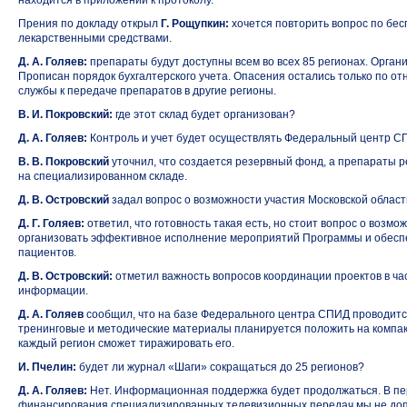
находится в приложении к протоколу.
Прения по докладу открыл
Г. Рощупкин:
хочется повторить вопрос по бе
лекарственными средствами.
Д. А. Голяев:
препараты будут доступны всем во всех 85 регионах. Орган
Прописан порядок бухгалтерского учета. Опасения остались только по
службы к передаче препаратов в другие регионы.
В. И. Покровский:
где этот склад будет организован?
Д. А. Голяев:
Контроль и учет будет осуществлять Федеральный центр С
В. В. Покровский
уточнил, что создается резервный фонд, а препараты р
на специализированном складе.
Д. В. Островский
задал вопрос о возможности участия Московской област
Д. Г. Голяев:
ответил, что готовность такая есть, но стоит вопрос о возм
организовать эффективное исполнение мероприятий Программы и обесп
пациентов.
Д. В. Островский:
отметил важность вопросов координации проектов в ча
информации.
Д. А. Голяев
сообщил, что на базе Федерального центра СПИД проводится
тренинговые и методические материалы планируется положить
на компа
каждый регион сможет тиражировать его.
И. Пчелин:
будет ли журнал «Шаги» сокращаться до 25 регионов?
Д. А. Голяев:
Нет. Информационная поддержка будет продолжаться. В пе
финансирования специализированных телевизионных передач мы не доп