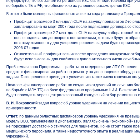
подчеркнуто, что все заявки из регионов в КЗС были подготовлены при у
по борьбе с ТБ в РФ, что обеспечило их успешное рассмотрение КЗС.
В отчете были освещены финансовые аспекты хода реализации Програм
Профицит в размере 3 млн.долл.США на закупку препаратов
2-го ря
запланирована на март 2007 года после подписания договора со сто
Профицит в размере 2.7 млн. долл. США на закупку лабораторной т
после подписания договоров с поставщиками, которые будут отобран
по этому компоненту для ускорения решения задачи будет произвед
2006-07 годов.
Относительный профицит возник после проведения конкурсных отбо
будут использованы для снабжения дополнительного числа лечебны
Проблемная зона Программы — работы по модернизации ЛПУ. Решение 
средств с финансирования работ по ремонту на дооснащение оборудова
задачи. Такое решение приведет к увеличению также числа конечных пол
Началось финансирование работ по созданию отделений по лечению бо
по борьбе
с МЛУ-ТБ)
на базе федеральных профильных НИИ. В системе 
будет проходить через централизованный конкурсный отбор ремонтных о
В. И. Покровский
задал вопрос об уровне удержания на лечении пациен
приверженности.
Ответ:
по данным областных диспансеров уровень удержания не превыша
модель ВОЗ, применяемая в диспансерах, являясь очень «экономной» (10 
не порождает достаточно стимулов для пациентов. Но не стоит также пр
медицинского персонала, а также недостаточного опыта в реализации
ме
учреждений.