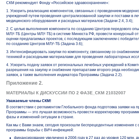
СКМ рекомендует Фонду «Российское здравоохранение»:
1. Ускорить реализацию компонентов, связанных с проведением модерн
учреждений путем проведения централизованной закупки и поставки в л
медицинского оборудования и расходных материалов (Задачи 2.4, 3.4);
2. С целью выполнения компонента по созданию Центров передового оп
МЛУ-ТБ
(Центры
МЛУ-ТБ)
в системе Минюста РФ, провести конкурсный о
оценки предлагаемых проектов, с последующим заключением с победите
по созданию Центров
МЛУ-ТБ
(Задача 3.6);
3. Интенсифицировать закупки по компоненту, связанному со снабжение
техникой и расходными материалами для проведения лабораторных исследов
4. Ускорить подачу заявок от региональных лечебных учреждений в Комит
разрешения на закупку и снабжение препаратами второго ряда необходи
заявок, а также выполнения индикатора Программы (Задача 2.2).
Приложение 2.
МАТЕРИАЛЫ К ДИСКУССИИ ПО 2 ФАЗЕ_СКМ 21032007
Уважаемые члены СКМ!
В соответствии с регламентом Глобального фонда подготовка заявки на
Программы — это лучшая возможность провести корректировку программ
фазы и изменений ситуации в стране.
Как мы с Вами знаем, сегодня произошли беспрецедентные изменения 
программы борьбы
с ВИЧ-инфекцией:
финансирование увеличено в 2006 году в 27 раз до уровня 120 млн. 