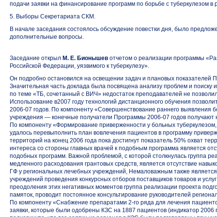
подачи заявки на финансирование программ по борьбе с туберкулезом в р
5. Выборы Секретариата СКМ.
В начале заседания состоялось обсуждение повестки дня, было предложе
дополнительные вопросы.
Заседание открыл
М. Е. Бионышев
отчетом о реализации программы «Ра
Российской Федерации, уязвимого к туберкулезу».
Он подробно остановился на освещении задач и плановых показателей Пр
Значительная часть доклада была посвящена анализу проблем и поиску 
по теме «ТБ, сочетанный с ВИЧ» недостаток преподавателей не позволил
Использование в2007 году технологий дистанционного обучения позвол
2006-07 годов.
По компоненту «Совершенствование раннего выявления б
учреждения — конечные получатели Программы
2006-07 годов
получают 
По компоненту «Формирование приверженности у больных туберкулезом
удалось перевыполнить план вовлечения пациентов в программу привержен
территорий на конец 2006 года пока достигнут показатель 50% охват тер
интереса со стороны главных врачей к подобным программа является отс
подобных программ. Важной проблемой, с которой столкнулась группа ре
медленного расходования грантовых средств, является отсутствие навык
ГФ у региональных лечебных учреждений, Немаловажным также являетс
учреждений проведения конкурсных отборов поставщиков товаров и услуг
преодоления этих негативных моментов группа реализации проекта подго
памяток, проводит постоянное консультирование руководителей региона
По компоненту «Снабжение препаратами
2-го ряда
для лечения пациент
заявки, которые были одобрены КЗС на 1887 пациентов (индикатор 2006 