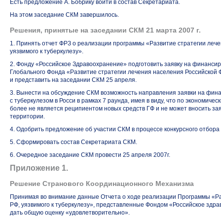
Есть предложение А. Бобрику войти в состав Секретариата.
На этом заседание СКМ завершилось.
Решения, принятые на заседании СКМ 21 марта 2007 г.
1. Принять отчет ФРЗ о реализации программы «Развитие стратегии леч
уязвимого к туберкулезу».
2. Фонду «Российское Здравоохранение» подготовить заявку на финансир
Глобального Фонда «Развитие стратегии лечения населения Российской
и представить на заседании СКМ 25 апреля.
3. Вынести на обсуждение СКМ возможность направления заявки на фи
с туберкулезом в Росси в рамках 7 раунда, имея в виду, что по экономиче
более не является реципиентом новых средств ГФ и не может вносить за
территории.
4. Одобрить предложение об участии СКМ в процессе конкурсного отбора
5. Сформировать состав Секретариата СКМ.
6. Очередное заседание СКМ провести 25 апреля 2007г.
Приложение 1.
Решение Странового Координационного Механизма
Принимая во внимание данные Отчета о ходе реализации Программы «Ра
РФ, уязвимого к туберкулезу», представленные Фондом «Российское здр
дать общую оценку «удовлетворительно».