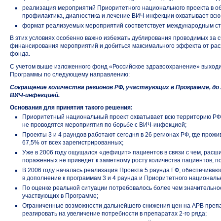
реализация мероприятий Приоритетного национального проекта в о
профилактика, диагностика и лечение
ВИЧ-инфекции
охватывает всю
формат реализуемых мероприятий соответствует международным с
В этих условиях особенно важно избежать дублирования проводимых за с
финансирования мероприятий и добиться максимального эффекта от рас
фонда.
С учетом выше изложенного фонд «Российское здравоохранение» выходи
Программы по следующему направлению:
Сокращение количества регионов РФ, участвующих в Программе, до
ВИЧ-инфекцией.
Основания для принятия такого решения:
Приоритетный национальный проект охватывает всю территорию РФ и
не проводятся мероприятия по борьбе
с ВИЧ-инфекцией;
Проекты 3 и 4 раундов работают сегодня в 26 регионах РФ, где прож
67,5% от всех зарегистрированных;
Уже в 2006 году ощущался «дефицит» пациентов в связи с чем, расш
пораженных не приведет к заметному росту количества пациентов, 
В 2006 году началась реализация Проекта 5 раунда ГФ, обеспечива
в дополнение к программам 3 и 4 раунда и Приоритетного национальн
По оценке реальной ситуации потребовалось более чем значительн
участвующих в Программе;
Ограниченные возможности дальнейшего снижения цен на АРВ преп
реагировать на увеличение потребности в препаратах
2-го ряда;