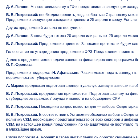
Д. А. Голяев:
Мы составим заявку в ГФ и представим на следующем засе
В. В. Покровский:
необходимо решить, когда собраться Страновому механи
Предложение следующее заседание провести 25 апреля в среду. Есть ли
Других предложений из зала не поступило.
Д. А. Голяев:
Заявка будет готова 20 апреля или раньше. 25 апреля можн
В. И. Покровский:
Предложение принято. Заносим в протокол и будем след
Голосование по утверждению предложения ФРЗ. Предложение принято.
Далее с предложением о подаче заявки на финансирование программы б
О. П. Фролова
.
Предложение поддержал
Н. Афанасьев:
Россия может подать заявку, т.к
пораженностью туберкулезом.
А. Марков
предложил подготовить концептуальную заявку и вынести на 
В. И. Покровский:
предложение принимается. Подготовить заявку на фи
с туберкулезов в рамках 7 раунда и вынести на обсуждение СКМ.
В. И. Покровский:
Последний вопрос повестки дня — выборы Секретариа
В. В. Покровский:
В соответствии с Уставом необходимо выбрать Секретар
политику СКМ, необходимо представительство от всех секторов и инфекц
СКМ, на настоящее время предложений по кандидатурам не поступило, та
в ближайшее время.
Слова попросил
А. Бобрик:
в своем выступлении он обратил снимание на