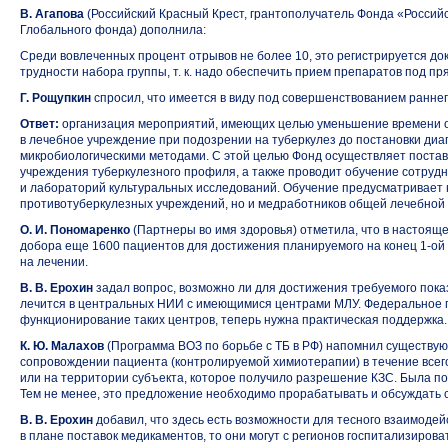
В. Агапова
(Российский Красный Крест, грантополучатель Фонда «Россий
Глобального фонда) дополнила:
Среди вовлеченных процент отрывов не более 10, это регистрируется до
трудности набора группы, т. к. надо обеспечить прием препаратов под п
Г. Рощупкин
спросил, что имеется в виду под совершенствованием ранне
Ответ:
организация мероприятий, имеющих целью уменьшение времени 
в лечебное учреждение при подозрении на туберкулез до постановки диа
микробиологическими методами. С этой целью Фонд осуществляет постав
учреждения туберкулезного профиля, а также проводит обучение сотруд
и лабораторий культуральных исследований. Обучение предусматривает 
противотуберкулезных учреждений, но и медработников общей лечебной 
О. И. Пономаренко
(Партнеры во имя здоровья) отметила, что в настоящ
добора еще 1600 пациентов для достижения планируемого на конец
1-ой
на лечении.
В. В. Ерохин
задал вопрос, возможно ли для достижения требуемого показ
лечится в центральных НИИ с имеющимися центрами МЛУ. Федеральное 
функционирование таких центров, теперь нужна практическая поддержка.
К. Ю. Малахов
(Программа ВОЗ по борьбе с ТБ в РФ) напомнил существу
сопровождении пациента (контролируемой химиотерапии) в течение всег
или на территории субъекта, которое получило разрешение КЗС. Была п
Тем не менее, это предложение необходимо прорабатывать и обсуждать с
В. В. Ерохин
добавил, что здесь есть возможности для тесного взаимод
в плане поставок медикаментов, то они могут с регионов госпитализирова