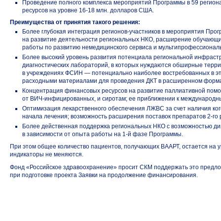
Проведение полного комплекса мероприятий Программы в 59 регион
ресурсов на уровне
16-18 млн.
долларов США.
Преимущества от принятия такого решения:
Более глубокая интеграция
регионов-участников
в мероприятия Прог
на развитие деятельности региональных НКО, расширение обучающи
работы по развитию немедицинского сервиса и мультипрофессиональ
Более высокий уровень развития потенциала региональной инфраст
диагностических лабораторий, в которых нуждаются обширные терри
в учреждениях ФСИН — потенциально наиболее востребованных в э
расходными материалами для проведения ДКТ в расширенном форма
Концентрация финансовых ресурсов на развитие паллиативной пом
от ВИЧ-инфицированных,
и сиротам; ее приближении к международн
Оптимизация лекарственного обеспечения ЛЖВС за счет наличия ко
начала лечения; возможность расширения поставок препаратов
2-го 
Более действенная поддержка региональных НКО с возможностью ди
в зависимости от опыта работы
на 1-й фазе
Программы.
При этом общее количество пациентов, получающих ВААРТ, остается на ур
индикаторы не меняются.
Фонд «Российское здравоохранение» просит СКМ поддержать это предл
при подготовке проекта Заявки на продолжение финансирования.