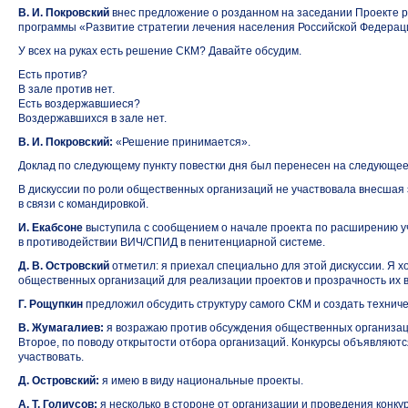
В. И. Покровский
внес предложение о розданном на заседании Проекте 
программы «Развитие стратегии лечения населения Российской Федерации
У всех на руках есть решение СКМ? Давайте обсудим.
Есть против?
В зале против нет.
Есть воздержавшиеся?
Воздержавшихся в зале нет.
В. И. Покровский:
«Решение принимается».
Доклад по следующему пункту повестки дня был перенесен на следующее
В дискуссии по роли общественных организаций не участвовала внесшая эт
в связи с командировкой.
И. Екабсоне
выступила с сообщением о начале проекта по расширению у
в противодействии ВИЧ/СПИД в пенитенциарной системе.
Д. В. Островский
отметил: я приехал специально для этой дискуссии. Я х
общественных организаций для реализации проектов и прозрачность их 
Г. Рощупкин
предложил обсудить структуру самого СКМ и создать техниче
В. Жумагалиев:
я возражаю против обсуждения общественных организаци
Второе, по поводу открытости отбора организаций. Конкурсы объявляютс
участвовать.
Д. Островский:
я имею в виду национальные проекты.
А. Т. Голиусов:
я несколько в стороне от организации и проведения конкур