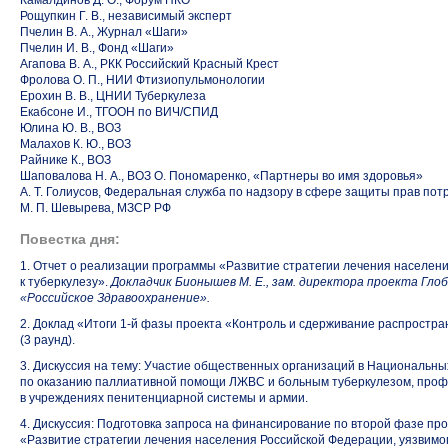
Камалдинов Д. О., Форум НКО
Рощупкин Г. В., независимый эксперт
Пчелин В. А., Журнал «Шаги»
Пчелин И. В., Фонд «Шаги»
Агапова В. А., РКК Российский Красный Крест
Фролова О. П., НИИ Фтизиопульмонологии
Ерохин В. В., ЦНИИ Туберкулеза
Екабсоне И., ТГООН по ВИЧ/СПИД
Юлина Ю. В., ВОЗ
Малахов К. Ю., ВОЗ
Райнике К., ВОЗ
Шаповалова Н. А., ВОЗ О. Пономаренко, «Партнеры во имя здоровья»
А. Т. Голиусов, Федеральная служба по надзору в сфере защиты прав пот
М. П. Шевырева, МЗСР РФ
Повестка дня:
1. Отчет о реализации программы «Развитие стратегии лечения населен
к туберкулезу».
Докладчик Бионышев М. Е., зам. директора проекта Глоб
«Российское Здравоохранение».
2. Доклад «Итоги 1-й фазы проекта «Контроль и сдерживание распростра
(3 раунд).
3. Дискуссия на тему: Участие общественных организаций в Национальн
по оказанию паллиативной помощи ЛЖВС и больным туберкулезом, проф
в учреждениях пенитенциарной системы и армии.
4. Дискуссия: Подготовка запроса на финансирование по второй фазе пр
«Развитие стратегии лечения населения Российской Федерации, уязвим