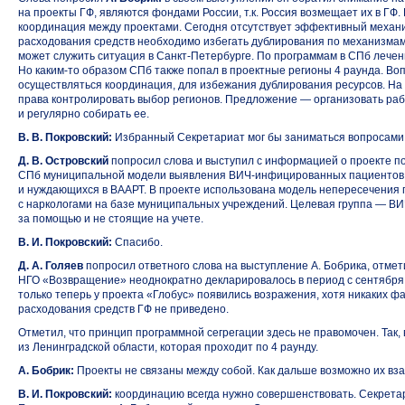
на проекты ГФ, являются фондами России, т.к. Россия возмещает их в ГФ.
координация между проектами. Сегодня отсутствует эффективный механ
расходования средств необходимо избегать дублирования по механизма
может служить ситуация
в Санкт-Петербурге.
По программам в СПб лечени
Но каким-то
образом СПб также попал в проектные регионы 4 раунда. Воп
осуществляться координация, для избежания дублирования ресурсов. На се
права контролировать выбор регионов. Предложение — организовать раб
и регулярно собирать ее.
В. В. Покровский:
Избранный Секретариат мог бы заниматься вопросами 
Д. В. Островский
попросил слова и выступил с информацией о проекте п
СПб муниципальной модели выявления
ВИЧ-инфицированных
пациентов
и нуждающихся в ВААРТ. В проекте использована модель непересечения 
с наркологами на базе муниципальных учреждений. Целевая группа — В
за помощью и не стоящие на учете.
В. И. Покровский:
Спасибо.
Д. А. Голяев
попросил ответного слова на выступление А. Бобрика, отме
НГО «Возвращение» неоднократно декларировалось в период с сентября 2
только теперь у проекта «Глобус» появились возражения, хотя никаких 
расходования средств ГФ не приведено.
Отметил, что принцип программной сегрегации здесь не правомочен. Так,
из Ленинградской области, которая проходит по 4 раунду.
А. Бобрик:
Проекты не связаны между собой. Как дальше возможно их вз
В. И. Покровский:
координацию всегда нужно совершенствовать. Секретар