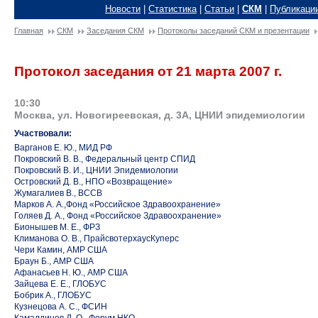
Новости
|
Статистика
|
Статьи
|
СКМ
|
Публикаци
Главная
СКМ
Заседания СКМ
Протоколы заседаний СКМ и презентации
Протокол заседания от 21 марта 2007 г.
10:30
Москва, ул. Новогиреевская, д. 3А, ЦНИИ эпидемиологии
Участвовали:
Варганов Е. Ю., МИД РФ
Покровский В. В., Федеральный центр СПИД
Покровский В. И., ЦНИИ Эпидемиологии
Островский Д. В., НПО «Возвращение»
Жумагалиев В., ВССВ
Марков А. А.,Фонд «Российское Здравоохранение»
Голяев Д. А., Фонд «Российское Здравоохранение»
Бионышев М. Е., ФРЗ
Климанова О. В., ПрайсвотерхаусКуперс
Чери Камин, АМР США
Браун Б., АМР США
Афанасьев Н. Ю., АМР США
Зайцева Е. Е., ГЛОБУС
Бобрик А., ГЛОБУС
Кузнецова А. С., ФСИН