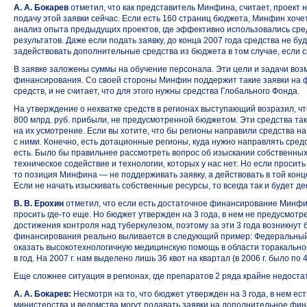
А. А. Бокарев
отметил, что как представитель Минфина, считает, проект
подачу этой заявки сейчас. Если есть 160 страниц бюджета, Минфин хочет
анализ опыта предыдущих проектов, где эффективно использовались сред
результатов. Даже если подать заявку, до конца 2007 года средства не бу
задействовать дополнительные средства из бюджета в том случае, если с
В заявке заложены суммы на обучение персонала. Эти цели и задачи воз
финансирования. Со своей стороны Минфин поддержит такие заявки на 
средств, и не считает, что для этого нужны средства Глобального Фонда.
На утверждение о нехватке средств в регионах выступающий возразил, ч
800 млрд. руб. прибыли, не предусмотренной бюджетом. Эти средства так 
на их усмотрение. Если вы хотите, что бы регионы направили средства на
с ними. Конечно, есть дотационные регионы, куда нужно направлять средс
есть. Было бы правильнее рассмотреть вопрос об изыскании собственны
техническое содействие и технологии, которых у нас нет. Но если просит
то позиция Минфина — не поддерживать заявку, а действовать в той конце
Если не начать изыскивать собственные ресурсы, то всегда так и будет д
В. В. Ерохин
отметил, что если есть достаточное финансирование Минфин
просить
где-то
еще. Но бюджет утвержден на 3 года, в нем не предусмот
достижения контроля над туберкулезом, поэтому за эти 3 года возникну
финансирования реально выливается в следующий пример: Федеральный
оказать высокотехнологичную медицинскую помощь в области торакально
в год. На 2007 г. нам выделено лишь 36 квот на квартал (в 2006 г. было по 4
Еще сложнее ситуация в регионах, где препаратов 2 ряда крайне недоста
А. А. Бокарев:
Несмотря на то, что бюджет утвержден на 3 года, в нем е
министерства и ведомства могут подавать заявки на дополнительное фи