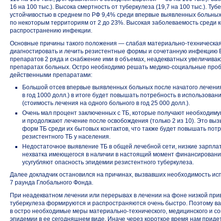
16 на 100 тыс.). Высока смертность от туберкулеза (19,7 на 100 тыс.). Т
устойчивостью в среднем по РФ 9,4% среди впервые выявленных больных
по некоторым территориям от 2 до 23%. Высокая заболеваемость среди к
распространению инфекции.
Основные причины такого положения — слабая
материально-техническа
диагностировать и лечить резистентные формы и сочетанную инфекцию 
препаратов 2 ряда и снабжение ими в объемах, неадекватных увеличива
препаратах больных. Остро необходимо решать
медико-социальные
проб
действенными препаратами:
Большой отсев впервые выявленных больных после начатого лечения
в год 1000 долл.) в итоге будет повышать потребность в использова
(стоимость лечения на одного больного в год 25 000 долл.).
Очень мал процент заключенных с ТБ, которые получают необходим
и продолжают лечение после освобождения (только 2 из 10). Это в
форм ТБ среди их бытовых контактов, что также будет повышать пот
резистентного ТБ у населения.
Недостаточное выявление ТБ в общей лечебной сети, низкие зарпла
нехватка имеющегося в наличии в настоящий момент финансировани
усугубляют опасность эпидемии резистентного туберкулеза.
Далее докладчик остановился на причинах, вызвавших необходимость ис
7 раунда Глобального Фонда.
При неадекватном лечении или перерывах в лечении на фоне низкой пр
туберкулеза формируются и распространяются очень быстро. Поэтому важ
в остро необходимые меры
материально-технического,
медицинского и со
эпидемии в ее сегодняшнем виде. Иначе через короткое время нам приде