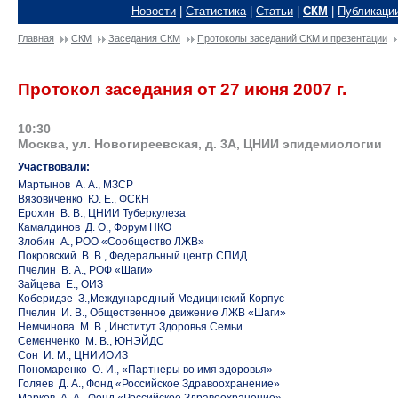
Новости
|
Статистика
|
Статьи
|
СКМ
|
Публикаци
Главная
СКМ
Заседания СКМ
Протоколы заседаний СКМ и презентации
Протокол заседания от 27 июня 2007 г.
10:30
Москва, ул. Новогиреевская, д. 3А, ЦНИИ эпидемиологии
Участвовали:
Мартынов А. А., МЗСР
Вязовиченко Ю. Е., ФСКН
Ерохин В. В., ЦНИИ Туберкулеза
Камалдинов Д. О., Форум НКО
Злобин А., РОО «Сообщество ЛЖВ»
Покровский В. В., Федеральный центр СПИД
Пчелин В. А., РОФ «Шаги»
Зайцева Е., ОИЗ
Коберидзе З.,Международный Медицинский Корпус
Пчелин И. В., Общественное движение ЛЖВ «Шаги»
Немчинова М. В., Институт Здоровья Семьи
Семенченко М. В., ЮНЭЙДС
Сон И. М., ЦНИИОИЗ
Пономаренко О. И., «Партнеры во имя здоровья»
Голяев Д. А., Фонд «Российское Здравоохранение»