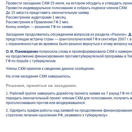
Провести заседание СКМ 25 июля, на котором обсудить и утвердить проек
Провести индивидуальное голосование и собрать подписи членов СКМ.
До 15 августа представить окончательную заявку.
Рассмотрение аудиторами 1 месяц.
Рассмотрение в Правлении ГФ 2 мес.
Конец ноября — решение ГФ по заявке.
Заседание продолжилось обсуждением вопросов из раздела «Разное».
Д
предстоящую встречу стран — грантополучателей ГФ в сентябре 2007 г. в
с ограниченностью во времени было решено вернуться к этому вопросу н
О. И. Пономаренко
попросила слова и проинформировала СКМ о намерени
на продолжение финансирования противотуберкулезной программы в Томс
ГФ по борьбе с туберкулезом.
Члены СКМ приняли к сведению данное сообщение.
На этом заседание СКМ завершилось.
Решения, принятые на заседании.
1. Рабочей группе завершить доработку проекта заявки на 7 раунд ГФ по 
передать окончательный проект членам СКМ для голосования; получить 
проголосовавших против или воздержавшихся.
2. Одобрить график работы над заявкой на продолжение финансирования
стратегии лечения населения РФ, уязвимого к туберкулезу».