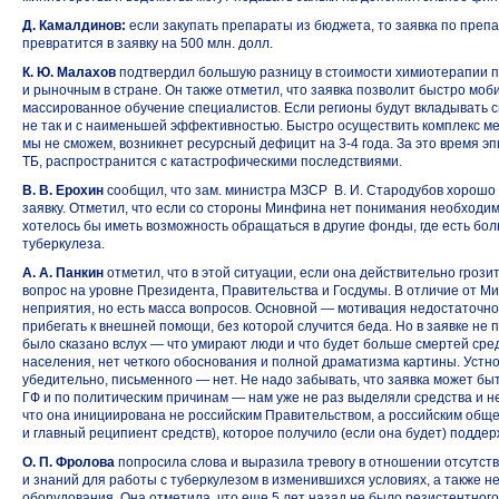
Д. Камалдинов:
если закупать препараты из бюджета, то заявка по препа
превратится в заявку на 500 млн. долл.
К. Ю. Малахов
подтвердил большую разницу в стоимости химиотерапии п
и рыночным в стране. Он также отметил, что заявка позволит быстро моб
массированное обучение специалистов. Если регионы будут вкладывать с
не так и с наименьшей эффективностью. Быстро осуществить комплекс м
мы не сможем, возникнет ресурсный дефицит
на 3-4 года.
За это время эп
ТБ, распространится с катастрофическими последствиями.
В. В. Ерохин
сообщил, что зам. министра МЗСР В. И. Стародубов хорошо 
заявку. Отметил, что если со стороны Минфина нет понимания необходимо
хотелось бы иметь возможность обращаться в другие фонды, где есть б
туберкулеза.
А. А. Панкин
отметил, что в этой ситуации, если она действительно грози
вопрос на уровне Президента, Правительства и Госдумы. В отличие от М
неприятия, но есть масса вопросов. Основной — мотивация недостаточн
прибегать к внешней помощи, без которой случится беда. Но в заявке не п
было сказано вслух — что умирают люди и что будет больше смертей сред
населения, нет четкого обоснования и полной драматизма картины. Устн
убедительно, письменного — нет. Не надо забывать, что заявка может бы
ГФ и по политическим причинам — нам уже не раз выделяли средства и не
что она инициирована не российским Правительством, а российским об
и главный реципиент средств), которое получило (если она будет) подде
О. П. Фролова
попросила слова и выразила тревогу в отношении отсутст
и знаний для работы с туберкулезом в изменившихся условиях, а также н
оборудования. Она отметила, что еще 5 лет назад не было резистентного Т