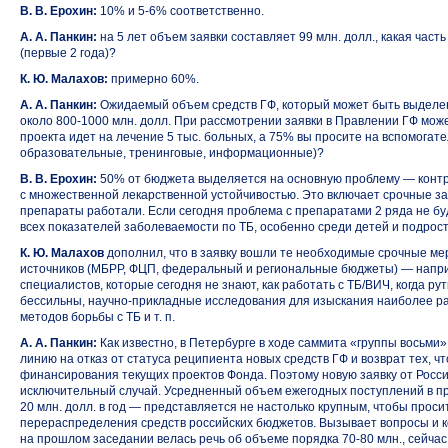
В. В. Ерохин:
10%
и 5-6%
соответственно.
А. А. Панкин:
на 5 лет объем заявки составляет 99 млн. долл., какая час
(первые 2 года)?
К. Ю. Малахов:
примерно 60%.
А. А. Панкин:
Ожидаемый объем средств ГФ, который может быть выдел
около
800-1000 млн.
долл. При рассмотрении заявки в Правлении ГФ може
проекта идет на лечение 5 тыс. больных, а 75% вы просите на вспомогат
образовательные, тренинговые, информационные)?
В. В. Ерохин:
50% от бюджета выделяется на основную проблему — контр
с множественной лекарственной устойчивостью. Это включает срочные за
препараты работали. Если сегодня проблема с препаратами 2 ряда не буд
всех показателей заболеваемости по ТБ, особенно среди детей и подростк
К. Ю. Малахов
дополнил, что в заявку вошли те необходимые срочные ме
источников (МБРР, ФЦП, федеральный и региональные бюджеты) — напри
специалистов, которые сегодня не знают, как работать с ТБ/ВИЧ, когда р
бессильны,
научно-прикладные
исследования для изыскания наиболее р
методов борьбы с ТБ и т. п.
А. А. Панкин:
Как известно, в Петербурге в ходе саммита «группы восьми»
линию на отказ от статуса реципиента новых средств ГФ и возврат тех, чт
финансирования текущих проектов Фонда. Поэтому новую заявку от Росси
исключительный случай. Усредненный объем ежегодных поступлений в п
20 млн. долл. в год — представляется не настолько крупным, чтобы просит
перераспределения средств российских бюджетов. Вызывает вопросы и 
на прошлом заседании велась речь об объеме порядка
70-80 млн.,
сейчас 