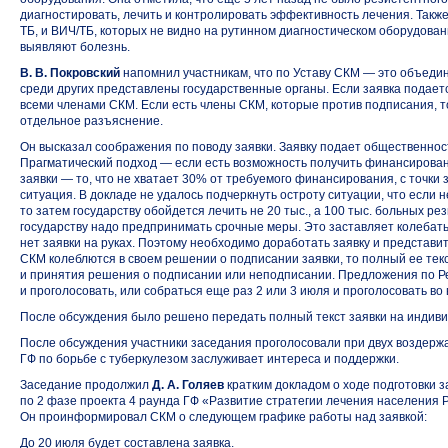
диагностировать, лечить и контролировать эффективность лечения. Такж
ТБ, и ВИЧ/ТБ, которых не видно на рутинном диагностическом оборудова
выявляют болезнь.
В. В. Покровский
напомнил участникам, что по Уставу СКМ — это объедин
среди других представлены государственные органы. Если заявка подает
всеми членами СКМ. Если есть члены СКМ, которые против подписания, т
отдельное разъяснение.
Он высказал соображения по поводу заявки. Заявку подает общественност
Прагматический подход — если есть возможность получить финансировани
заявки — то, что не хватает 30% от требуемого финансирования, с точки
ситуация. В докладе не удалось подчеркнуть остроту ситуации, что если 
то затем государству обойдется лечить не 20 тыс., а 100 тыс. больных р
государству надо предпринимать срочные меры. Это заставляет колебать
нет заявки на руках. Поэтому необходимо доработать заявку и представит
СКМ колеблются в своем решении о подписании заявки, то полный ее те
и принятия решения о подписании или неподписании. Предложения по 
и проголосовать, или собраться еще раз 2 или 3 июля и проголосовать во
После обсуждения было решено передать полный текст заявки на индив
После обсуждения участники заседания проголосовали при двух воздержав
ГФ по борьбе с туберкулезом заслуживает интереса и поддержки.
Заседание продолжил
Д. А. Голяев
кратким докладом о ходе подготовки 
по 2 фазе проекта 4 раунда ГФ «Развитие стратегии лечения населения Р
Он проинформировал СКМ о следующем графике работы над заявкой:
До 20 июля будет составлена заявка.