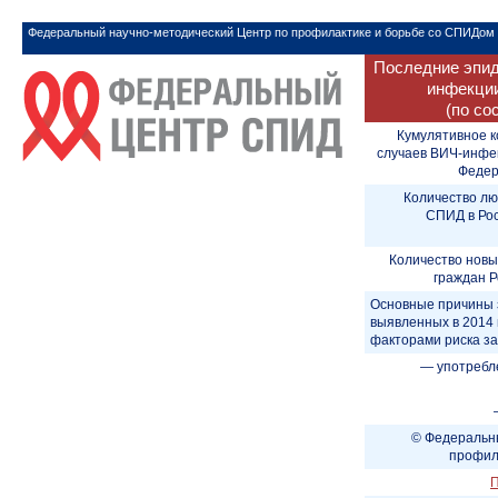
Федеральный научно-методический Центр по профилактике и борьбе со СПИДом
Последние эпид
инфекции
(по со
Кумулятивное к
случаев ВИЧ-инфе
Федера
Количество лю
СПИД в Рос
Количество новы
граждан Р
Основные причины 
выявленных в 2014 
факторами риска з
— употребл
© Федеральны
профил
П