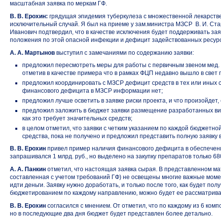
масштабная заявка по меркам ГФ.
В. В. Ерохин:
грядущая эпидемия туберкулеза с множественной лекарстве
исключительный случай. Я был на приеме у зам.министра МЗСР В. И. Ст
Иванович подтвердил, что в качестве исключения будет поддерживать заяв
положения по этой опасной инфекции и дефицит задействованных ресурс
А. А. Мартынов
выступил с замечаниями по содержанию заявки:
предложил пересмотреть меры для работы с первичным звеном мед.
отметив в качестве примера что в рамках ФЦП недавно вышло в свет 
предложил координировать с МЗСР дефицит средств в тех или иных с
финансового дефицита в МЗСР информации нет;
предложил лучше осветить в заявке риски проекта, и что произойдет,
предложил заложить в бюджет заявки размещение разработанных ви
как это требует значительных средств;
в целом отметил, что заявки с четким указанием по каждой бюджетной
средства, пока не получено и предложил представить полную заявку
В. В. Ерохин
привел пример наличия финансового дефицита в обеспечени
запрашивался 1 млрд. руб., но выделено на закупку препаратов только 680
А. А. Панкин
отметил, что настоящая заявка сырая. В представленном мат
составленная с учетом требований ГФ) не освещены многие важные момент
идти деньги. Заявку нужно доработать, и только после того, как будет пол
бюджетированием по каждому направлению, можно будет ее рассматрива
В. В. Ерохин
согласился с мнением. От отметил, что по каждому из 6 ком
но в последующие два дня бюджет будет представлен более детально.