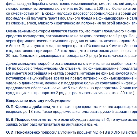
финансов для борьбы с качественно изменившейся, смертоносной эпиде
лекарственной устойчивостью, лечить не 20 тыс., а 100 тыс. больных этой
со смертностью от ТБ среди молодых работоспособных людей и среди де
промедлений получить грант Глобального Фонда на финансирование сам
из сложившегося, близкого к критическому, положения по этой опасной эп
Очень важным фактором является также то, что грант Глобального Фонда
средства государства, затрачиваемые на закупки препаратов 2 ряда. По ц
через фармацевтические компании средняя стоимость лечения одного боль
и более. При закупках лекарств через гранты ГФ (заявки в Комитет Зелен
в год составляет примерно 4,8 тыс. долл., что значительно дешевле рыно
30 тыс. больных, нуждающихся в препаратах 2 ряда (и их количество раст
Далее докладчик подробно остановился на отличительных особенностях 
ГФ по борьбе с туберкулезом. Он отметил, что финансирование предлага
где имеется острейшая нехватка средств, которые не финансируются ил
источников и в ближайшее время не предусмотрено их финансирование и
уделено диагностике, лечению и поддержке больных сочетанной инфекцие
предлагается обеспечить лечение 5 тыс. больных препаратами 2 ряда (все
нуждающихся в препаратах 2 ряда, в реальности их число около 30 тыс.).
Вопросы по докладу и обсуждение
О. П. Фролова добавила
, что в настоящее время количество зарегистри
возросло до 13 тыс. Также предложила использовать русский вариант те
В. В. Покровский
отметил, что если обсуждать заявку в ГФ, то лучше испо
заявка будет рассматриваться на английском языке.
О. И. Пономаренко
попросила уточнить процент
MDR-TB
и XDR-TB
в стра