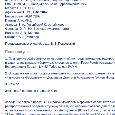
Марков А. А., Фонд «Российское Здравоохранение»
Бионышев М. Е., Фонд «Российское Здравоохранение»
Малахов К. Ю., ВОЗ
Афанасьев Н. Ю., АМР США
Бетси Браун, АМР США
Панкин А. А.,МИД
Агапова В. А., Российский Красный Крест
Фролова О. П., НИИ Фтизиопульмонологии
Валькова А. В., Минфин
Бокарев А. А., Минфин
Председательствующий: акад. В. В. Покровский
Повестка дня:
1. Повышение эффективности мероприятий по предупреждению распрос
и защита уязвимых к туберкулезу слоев населения Российской Федераци
Всеволодович Ерохин, ЦНИИ Туберкулеза РАМН.
2. О подаче заявки на продолжение финансирования по программе «Разв
уязвимого к туберкулезу» — Докладчик Дмитрий Аркадьевич Голяев, Фонд
3. Разное.
Замечаний по повестке дня не было.
Заседание открыл проф.
В. В. Ерохин
докладом о срочных мерах, которы
распространения эпидемии туберкулеза и, что особенно опасно для стр
остается высокой заболеваемость туберкулезом (80 на 100 тыс., расчет
119 на 100 тыс., для сравнения с соседней Европой — 53 на 100 тыс.). З