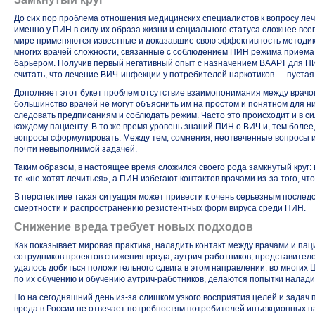
До сих пор проблема отношения медицинских специалистов к вопросу ле
именно у ПИН в силу их образа жизни и социального статуса сложнее вс
мире применяются известные и доказавшие свою эффективность методик
многих врачей сложности, связанные с соблюдением ПИН режима приема
барьером. Получив первый негативный опыт с назначением ВААРТ для ПИН
считать, что лечение
ВИЧ-инфекции
у потребителей наркотиков — пустая 
Дополняет этот букет проблем отсутствие взаимопонимания между врачо
большинство врачей не могут объяснить им на простом и понятном для них
следовать предписаниям и соблюдать режим. Часто это происходит и в с
каждому пациенту. В то же время уровень знаний ПИН о ВИЧ и, тем более, 
вопросы сформулировать. Между тем, сомнения, неотвеченные вопросы 
почти невыполнимой задачей.
Таким образом, в настоящее время сложился своего рода замкнутый круг:
те «не хотят лечиться», а ПИН избегают контактов врачами
из-за
того, что
В перспективе такая ситуация может привести к очень серьезным послед
смертности и распространению резистентных форм вируса среди ПИН.
Снижение вреда требует новых подходов
Как показывает мировая практика, наладить контакт между врачами и па
сотрудников проектов снижения вреда,
аутрич-работников
, представител
удалось добиться положительного сдвига в этом направлении: во многих
по их обучению и обучению
аутрич-работников
, делаются попытки налади
Но на сегодняшний день
из-за
слишком узкого восприятия целей и задач п
вреда в России не отвечает потребностям потребителей инъекционных н