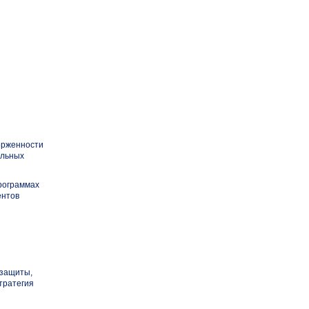
верженности
альных
программах
ентов
 защиты,
тратегия