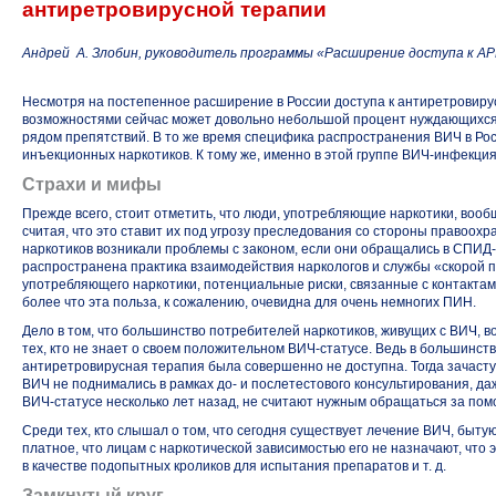
антиретровирусной терапии
Андрей А. Злобин, руководитель программы «Расширение доступа к А
Несмотря на постепенное расширение в России доступа к антиретровиру
возможностями сейчас может довольно небольшой процент нуждающихся 
рядом препятствий. В то же время специфика распространения ВИЧ в Ро
инъекционных наркотиков. К тому же, именно в этой группе
ВИЧ-инфекци
Страхи и мифы
Прежде всего, стоит отметить, что люди, употребляющие наркотики, вооб
считая, что это ставит их под угрозу преследования со стороны правоохр
наркотиков возникали проблемы с законом, если они обращались в
СПИД-
распространена практика взаимодействия наркологов и службы «скорой по
употребляющего наркотики, потенциальные риски, связанные с контактам
более что эта польза, к сожалению, очевидна для очень немногих ПИН.
Дело в том, что большинство потребителей наркотиков, живущих с ВИЧ, 
тех, кто не знает о своем положительном
ВИЧ-статусе
. Ведь в большинст
антиретровирусная терапия была совершенно не доступна. Тогда зачаст
ВИЧ не поднимались в рамках до- и послетестового консультирования, д
ВИЧ-статусе
несколько лет назад, не считают нужным обращаться за по
Среди тех, кто слышал о том, что сегодня существует лечение ВИЧ, быт
платное, что лицам с наркотической зависимостью его не назначают, что
в качестве подопытных кроликов для испытания препаратов и т. д.
Замкнутый круг