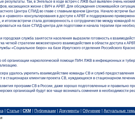
 результаты. Так, в Энгельсе в ходе встреч с ЛЖВ был выявлен очень низки
ифов, касающихся жизни с ВИЧ и АРВТ. Для обсуждения сложившейся ситуаци
астного Центра СПИД во главе с главным врачом Центра. Начало встречи бы
а и «равного» консультирования в доступе к АРВТ и поддержанию привержен
, и итогом встречи стала договоренность о сотрудничестве между командой 
ироваться на базе
СПИД-центра
для подготовки и начала терапии при необх
и городская служба занятости населения выразили готовность к взаимодейс
тка четкой стратегии межсекторного взаимодействия в области доступа к АРВ
лужбы «Социальное бюро» на базе Иркутского отделения Российского Красно
 об организации наркологической помощи ПИН ЛЖВ в инфекционных и тубе
еализацию.
нсера удалось укрепить взаимодействие команды СВ и служб предоставления
ст в стационарах клиентам проекта СВ, нуждающихся в стационарном лечени
 развития программ СВ в России, даже хорошо подготовленные и правильно п
нерских организаций будут все чаще возникать сомнения в необходимости р
ка
|
Статьи
|
СКМ
|
Публикации
|
Документы
|
Обучение
|
Актуальные тем
 и