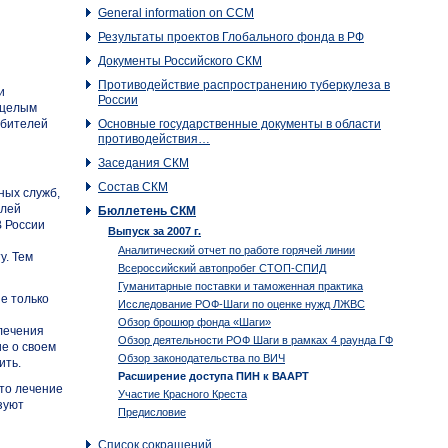
General information on CCM
Результаты проектов Глобального фонда в РФ
Документы Российского CКМ
Противодействие распространению туберкулеза в
и
России
 целым
ебителей
Основные государственные документы в области
противодействия…
Заседания СКМ
Состав СКМ
ных служб,
елей
Бюллетень СКМ
В России
Выпуск за 2007 г.
Аналитический отчет по работе горячей линии
у. Тем
Всероссийский автопробег СТОП-СПИД
Гуманитарные поставки и таможенная практика
е только
Исследование РОФ-Шаги по оценке нужд ЛЖВС
Обзор брошюр фонда «Шаги»
лечения
Обзор деятельности РОФ Шаги в рамках 4 раунда ГФ
ие о своем
Обзор законодательства по ВИЧ
ить.
Расширение доступа ПИН к ВААРТ
что лечение
Участие Красного Креста
зуют
Предисловие
Список сокращений