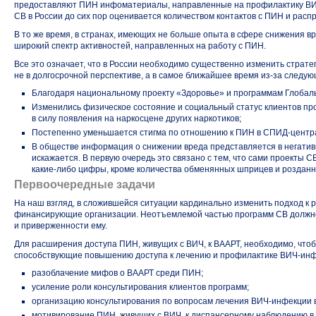
предоставляют ПИН инфоматериалы, направленные на профилактику
ВИ
СВ в России до сих пор оценивается количеством контактов с ПИН и рас
В то же время, в странах, имеющих не больше опыта в сфере снижения в
широкий спектр активностей, направленных на работу с ПИН.
Все это означает, что в России необходимо существенно изменить страт
не в долгосрочной перспективе, а в самое ближайшее время
из-за
следующ
Благодаря национальному проекту «Здоровье» и программам Глобал
Изменились физическое состояние и социальный статус клиентов про
в силу появления на наркосцене других наркотиков;
Постепенно уменьшается стигма по отношению к ПИН в
СПИД-центр
В обществе информация о снижении вреда представляется в негативн
искажается. В первую очередь это связано с тем, что сами проекты С
какие-либо
цифры, кроме количества обменянных шприцев и роздан
Первоочередные задачи
На наш взгляд, в сложившейся ситуации кардинально изменить подход к 
финансирующие организации. Неотъемлемой частью программ СВ должно
и приверженности ему.
Для расширения доступа ПИН, живущих с ВИЧ, к ВААРТ, необходимо, что
способствующие повышению доступа к лечению и профилактике
ВИЧ-инф
разоблачение мифов о ВААРТ среди ПИН;
усиление роли консультирования клиентов программ;
организацию консультирования по вопросам лечения
ВИЧ-инфекции
мотивирование ПИН, живущих с ВИЧ, к диспансерному наблюдению в