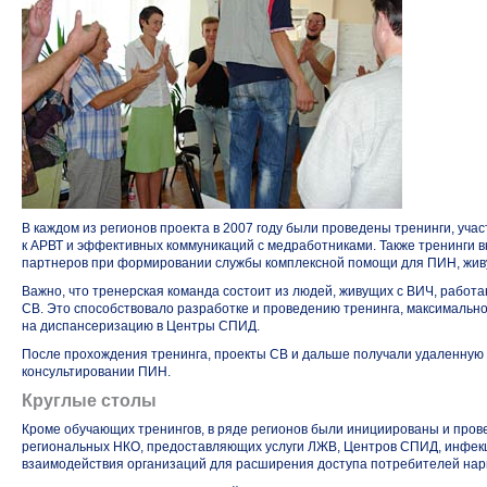
В каждом из регионов проекта в 2007 году были проведены тренинги, уч
к АРВТ и эффективных коммуникаций с медработниками. Также тренинги 
партнеров при формировании службы комплексной помощи для ПИН, жив
Важно, что тренерская команда состоит из людей, живущих с ВИЧ, рабо
СВ. Это способствовало разработке и проведению тренинга, максимально
на диспансеризацию в Центры СПИД.
После прохождения тренинга, проекты СВ и дальше получали удаленную 
консультировании ПИН.
Круглые столы
Кроме обучающих тренингов, в ряде регионов были инициированы и прове
региональных НКО, предоставляющих услуги ЛЖВ, Центров СПИД, инфекци
взаимодействия организаций для расширения доступа потребителей нарк