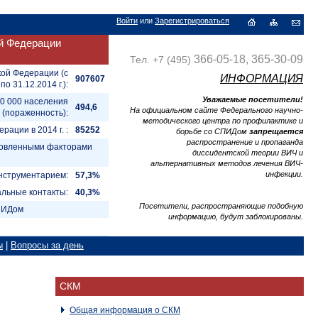
Войти
или
Зарегистрироваться
й Федерации
366-05-18, 365-30-09
Тел. +7 (495)
кой Федерации (с
ИНФОРМАЦИЯ
907607
 по 31.12.2014 г.):
Уважаемые посетители!
00 000 населения
494,6
На официальном сайте Федерального научно-
(пораженность):
методического центра по профилактике и
ации в 2014 г. :
85252
борьбе со СПИДом
запрещается
распространение и пропаганда
ановленными факторами
диссидентской теории ВИЧ и
альтернативных методов лечения ВИЧ-
инфекции.
нструментарием:
57,3%
альные контакты:
40,3%
Посетители, распространяющие подобную
СПИДом
информацию, будут заблокированы.
ы
|
Вопросы за день
СКМ
Общая информация о СКМ