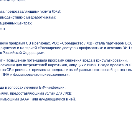
;
ями, предоставляющими услуги ЛЖВ;
заимодействию с медработниками;
тационных центрах;
ЛЖВ.
лению программ СВ в регионах, РОО «Сообщество ЛЖВ» стала партнером ВС
еркулезом и малярией «Расширение доступа к профилактике и лечению ВИЧ 
 в Российской Федерации».
т «Повышение потенциала программ снижения вреда в консультировании,
лечению для потребителей наркотиков, живущих с ВИЧ». В ходе проекта РО
ов СВ в регионах, привлекая представителей разных секторов общества к в
 ПИН и формированию приверженности.
да в вопросах лечения
ВИЧ-инфекции
;
циями, предоставляющими услуги для ЛЖВ;
инимающими ВААРТ или нуждающимися в ней.