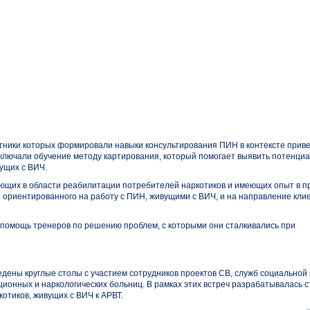
астники которых формировали навыки консультирования ПИН в контексте при
включали обучение методу картирования, который помогает выявить потенци
ущих с ВИЧ.
тающих в области реабилитации потребителей наркотиков и имеющих опыт в 
 ориентированного на работу с ПИН, живущими с ВИЧ, и на направление кли
помощь тренеров по решению проблем, с которыми они сталкивались при
дены круглые столы с участием сотрудников проектов СВ, служб социальной
онных и наркологических больниц. В рамках этих встреч разрабатывалась с
отиков, живущих с ВИЧ к АРВТ.