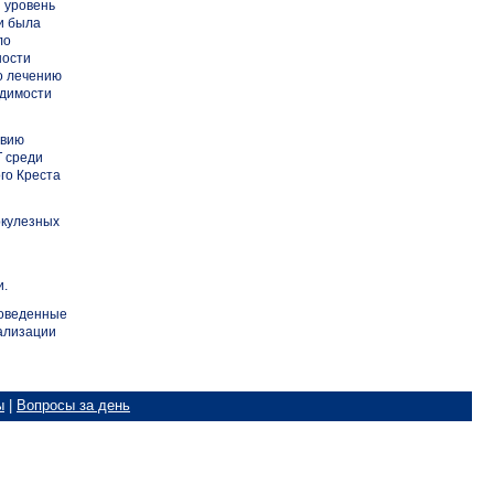
й уровень
и была
ло
ности
по лечению
одимости
твию
Т среди
го Креста
ркулезных
и.
роведенные
еализации
ы
|
Вопросы за день