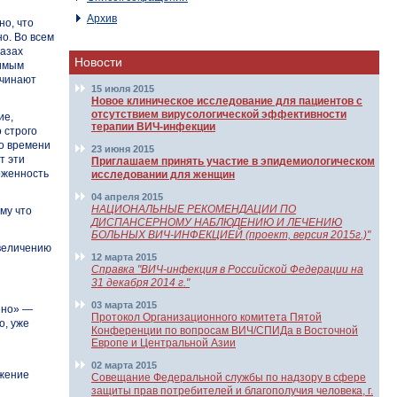
Архив
но, что
о. Во всем
лазах
Новости
лимым
ачинают
15 июля 2015
Новое клиническое исследование для пациентов с
отсутствием вирусологической эффективности
ие,
терапии ВИЧ-инфекции
 строго
но времени
23 июня 2015
т эти
Приглашаем принять участие в эпидемиологическом
рженность
исследовании для женщин
04 апреля 2015
НАЦИОНАЛЬНЫЕ РЕКОМЕНДАЦИИ ПО
му что
ДИСПАНСЕРНОМУ НАБЛЮДЕНИЮ И ЛЕЧЕНИЮ
БОЛЬНЫХ ВИЧ-ИНФЕКЦИЕЙ (проект, версия 2015г.)"
увеличению
12 марта 2015
Справка "ВИЧ-инфекция в Российской Федерации на
31 декабря 2014 г."
03 марта 2015
ено» —
Протокол Организационного комитета Пятой
о, уже
Конференции по вопросам ВИЧ/СПИДа в Восточной
Европе и Центральной Азии
02 марта 2015
ижение
Совещание Федеральной службы по надзору в сфере
защиты прав потребителей и благополучия человека, г.