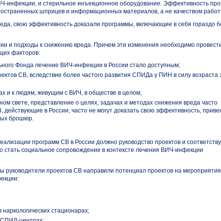
Ч-инфекции
, и стерильное инъекционное оборудование. Эффективность пр
пространенных шприцев и информационных материалов, а не качеством работ
реда, свою эффективность доказали программы, включающие в себя гораздо 
егии и подходы к снижению вреда. Причем эти изменения необходимо провест
их факторов:
ьного Фонда лечение
ВИЧ-инфекции
в России стало доступным;
ектов СВ, вследствие более частого развития СПИДа у ПИН в силу возраста 
ах
и к людям, живущим с ВИЧ, в обществе в целом;
ом свете, представление о целях, задачах и методах снижения вреда часто
В, действующие в России, часто не могут доказать свою эффективность, приве
ных брошюр.
реализации программ СВ в России должно руководство проектов и соответст
 стать социальное сопровождение в контексте лечения
ВИЧ-инфекции
бы руководители проектов СВ направили потенциал проектов на мероприятия
екции
:
в наркологических стационарах;
СПИД-центрах
;