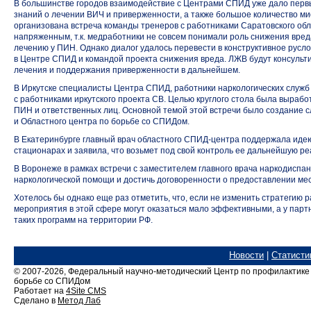
В большинстве городов взаимодействие с Центрами СПИД уже дало первые
знаний о лечении ВИЧ и приверженности, а также большое количество м
организована встреча команды тренеров с работниками Саратовского обл
напряженным, т.к. медработники не совсем понимали роль снижения вред
лечению у ПИН. Однако диалог удалось перевести в конструктивное русло
в Центре СПИД и командой проекта снижения вреда. ЛЖВ будут консульт
лечения и поддержания приверженности в дальнейшем.
В Иркутске специалисты Центра СПИД, работники наркологических служб 
с работниками иркутского проекта СВ. Целью круглого стола была вырабо
ПИН и ответственных лиц. Основной темой этой встречи было создание с
и Областного центра по борьбе со СПИДом.
В Екатеринбурге главный врач областного
СПИД-центра
поддержала идею
стационарах и заявила, что возьмет под свой контроль ее дальнейшую р
В Воронеже в рамках встречи с заместителем главного врача наркодиспа
наркологической помощи и достичь договоренности о предоставлении ме
Хотелось бы однако еще раз отметить, что, если не изменить стратегию
мероприятия в этой сфере могут оказаться мало эффективными, а у парт
таких программ на территории РФ.
Новости
|
Статисти
© 2007-2026, Федеральный
научно-методический
Центр по профилактике
борьбе со СПИДом
Работает на
4Site CMS
Сделано в
Метод Лаб