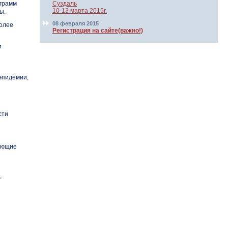
ограмм
Суздаль
10-13 марта 2015г.
ы.
08 февраля 2015
более
Регистрация на сайте(важно!)
и
эпидемии,
сти
вующие
,