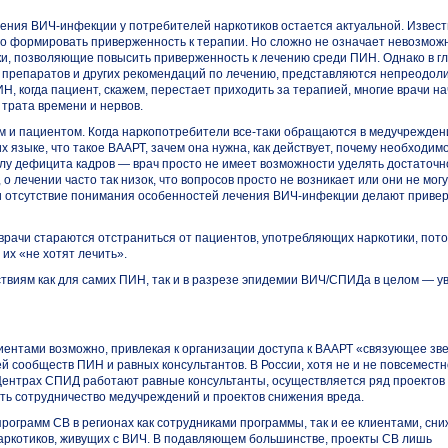
чения
ВИЧ-инфекции
у потребителей наркотиков остается актуальной. Извест
его формировать приверженность к терапии. Но сложно не означает невозможн
и, позволяющие повысить приверженность к лечению среди ПИН. Однако в г
 препаратов и других рекомендаций по лечению, представляются непреодо
, когда пациент, скажем, перестает приходить за терапией, многие врачи н
трата времени и нервов.
м и пациентом. Когда наркопотребители
все-таки
обращаются в медучрежден
 языке, что такое ВААРТ, зачем она нужна, как действует, почему необходимо
илу дефицита кадров — врач просто не имеет возможности уделять достаточ
о лечении часто так низок, что вопросов просто не возникает или они не могу
и отсутствие понимания особенностей лечения
ВИЧ-инфекции
делают приве
 врачи стараются отстраниться от пациентов, употребляющих наркотики, пото
 их «не хотят лечить».
ствиям как для самих ПИН, так и в разрезе эпидемии ВИЧ/СПИДа в целом — 
циентами возможно, привлекая к организации доступа к ВААРТ «связующее зв
ей сообществ ПИН и равных консультантов. В России, хотя не и не повсеместн
 Центрах СПИД работают равные консультанты, осуществляется ряд проектов
ть сотрудничество медучреждений и проектов снижения вреда.
рограмм СВ в регионах как сотрудниками программы, так и ее клиентами, сн
аркотиков, живущих с ВИЧ. В подавляющем большинстве, проекты СВ лишь