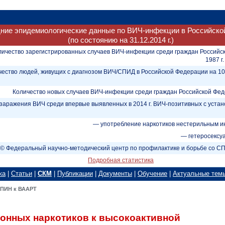
ние эпидемиологические данные по ВИЧ-инфекции в Российско
(по состоянию на 31.12.2014 г.)
личество зарегистрированных случаев ВИЧ-инфекции среди граждан Российс
1987 г.
чество людей, живущих с диагнозом ВИЧ/СПИД в Российской Федерации на 1
Количество новых случаев ВИЧ-инфекции среди граждан Российской Федер
заражения ВИЧ среди впервые выявленных в 2014 г. ВИЧ-позитивных с уст
— употребление наркотиков нестерильным и
— гетеросексу
© Федеральный научно-методический центр по профилактике и борьбе со 
Подробная статистика
ка
|
Статьи
|
СКМ
|
Публикации
|
Документы
|
Обучение
|
Актуальные тем
 ПИН к ВААРТ
онных наркотиков к высокоактивной