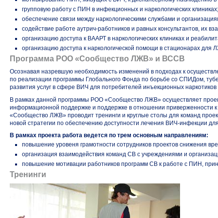
групповую работу с ПИН в инфекционных и наркологических клиниках
обеспечение связи между наркологическими службами и организаци
содействие работе
аутрич-работников
и равных консультантов, их в
организацию доступа к ВААРТ в наркологических клиниках и реабили
организацию доступа к наркологической помощи в стационарах для 
Программа РОО «Сообщество ЛЖВ» и ВССВ
Осознавая назревшую необходимость изменений в подходах к осуществ
по реализации программы Глобального Фонда по борьбе со СПИДом, туб
развития услуг в сфере ВИЧ для потребителей инъекционных наркотиков
В рамках данной программы РОО «Сообщество ЛЖВ» осуществляет проек
информационной поддержке и поддержке в отношении приверженности к 
«Сообщество ЛЖВ» проводит тренинги и круглые столы для команд проект
новой стратегии по обеспечению доступности лечения
ВИЧ-инфекции
для
В рамках проекта работа ведется по трем основным направлениям:
повышение уровеня грамотности сотрудников проектов снижения вре
организация взаимодействия команд СВ с учреждениями и организа
повышение мотивации работников программ СВ к работе с ПИН, пр
Тренинги