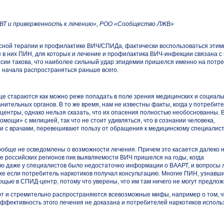
РВТ и приверженность к лечению», РОО «Сообщество ЛЖВ»
сной терапии и профилактике ВИЧ/СПИДа, фактически воспользоваться этим
в них ПИН, для которых и лечение и профилактика
ВИЧ-инфекции
связана с
ссии такова, что наиболее сильный удар эпидемии пришелся именно на потр
я
начала распространяться раньше всего.
ще стараются как можно реже попадать в поле зрения медицинских и социаль
анительных органов. В то же время, нам не известны факты, когда у потребит
центры
, однако нельзя сказать, что их опасения полностью необоснованны. 
мощи» с милицией, так что не стоит удивляться, что в сознании человека,
и с врачами, перевешивают пользу от обращения к медицинскому специалист
вообще не осведомлены о возможности лечения. Причем это касается далеко н
ве российских регионов пик выявляемости ВИЧ пришелся на годы, когда
ую даже у специалистов было недостаточно информации о ВААРТ, и вопросы 
аже если потребитель наркотиков получал консультацию. Многие ПИН, узнавш
мощью в
СПИД-центр
, потому что уверены, что им там ничего не могут предлож
уют и стремительно распространяются всевозможные мифы, например о том, 
 эффективность этого лечения не доказана и потребителей наркотиков исполь