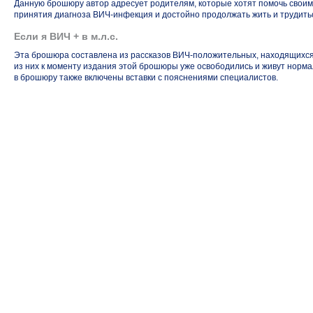
Данную брошюру автор адресует родителям, которые хотят помочь своим 
принятия диагноза
ВИЧ-инфекция
и достойно продолжать жить и трудить
Если я ВИЧ + в м.л.с.
Эта брошюра составлена из рассказов
ВИЧ-положительных
, находящихс
из них к моменту издания этой брошюры уже освободились и живут норм
в брошюру также включены вставки с пояснениями специалистов.