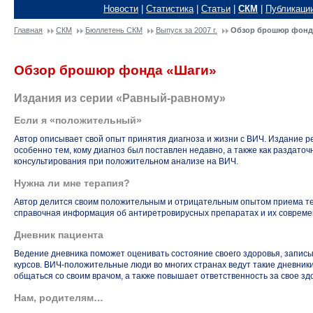
Новости
|
Статистика
|
Статьи
|
СКМ
|
Публикаци
Главная
СКМ
Бюллетень СКМ
Выпуск за 2007 г.
Обзор брошюр фонд
Обзор брошюр фонда «Шаги»
Издания из серии
«Равный-равному»
Если я «положительный»
Автор описывает свой опыт принятия диагноза и жизни с ВИЧ. Издание 
особенно тем, кому диагноз был поставлен недавно, а также как раздато
консультирования при положительном анализе на ВИЧ.
Нужна ли мне терапия?
Автор делится своим положительным и отрицательным опытом приема те
справочная информация об антиретровирусных препаратах и их совреме
Дневник пациента
Ведение дневника поможет оценивать состояние своего здоровья, запис
курсов.
ВИЧ-положительные
люди во многих странах ведут такие дневник
общаться со своим врачом, а также повышает ответственность за свое зд
Нам, родителям…