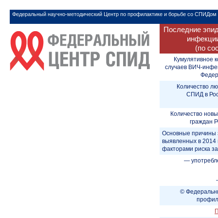
Федеральный научно-методический Центр по профилактике и борьбе со СПИДом
Последние эпид
инфекции
(по со
Кумулятивное к
случаев ВИЧ-инфе
Федера
Количество лю
СПИД в Рос
Количество новы
граждан Р
Основные причины 
выявленных в 2014 
факторами риска з
— употребл
© Федеральны
профил
П