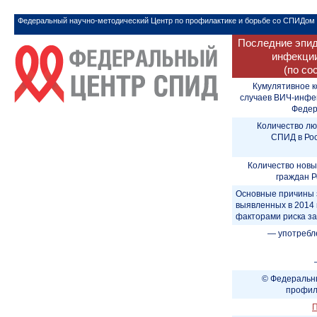
Федеральный научно-методический Центр по профилактике и борьбе со СПИДом
Последние эпид
инфекции
(по со
Кумулятивное к
случаев ВИЧ-инфе
Федера
Количество лю
СПИД в Рос
Количество новы
граждан Р
Основные причины 
выявленных в 2014 
факторами риска з
— употребл
© Федеральны
профил
П