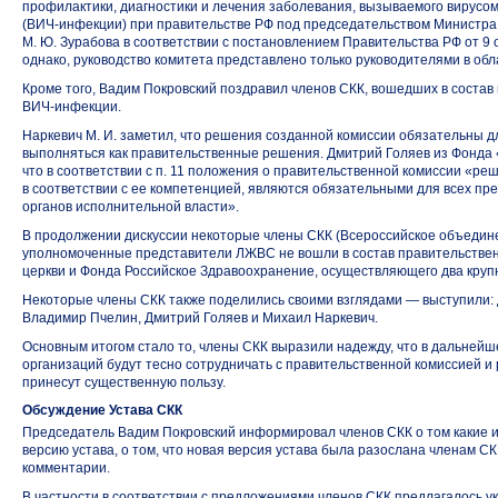
профилактики, диагностики и лечения заболевания, вызываемого вирус
(ВИЧ-инфекции)
при правительстве РФ под председательством Министра
М. Ю. Зурабова в соответствии с постановлением Правительства РФ от 9 ок
однако, руководство комитета представлено только руководителями в об
Кроме того, Вадим Покровский поздравил членов СКК, вошедших в состав
ВИЧ-инфекции.
Наркевич М. И. заметил, что решения созданной комиссии обязательны д
выполняться как правительственные решения. Дмитрий Голяев из Фонда
что в соответствии с п. 11 положения о правительственной комиссии «р
в соответствии с ее компетенцией, являются обязательными для всех п
органов исполнительной власти».
В продолжении дискуссии некоторые члены СКК (Всероссийское объедин
уполномоченные представители ЛЖВС не вошли в состав правительственн
церкви и Фонда Российское Здравоохранение, осуществляющего два кру
Некоторые члены СКК также поделились своими взглядами — выступили:
Владимир Пчелин, Дмитрий Голяев и Михаил Наркевич.
Основным итогом стало то, члены СКК выразили надежду, что в дальне
организаций будут тесно сотрудничать с правительственной комиссией и
принесут существенную пользу.
Обсуждение Устава СКК
Председатель Вадим Покровский информировал членов СКК о том какие 
версию устава, о том, что новая версия устава была разослана членам С
комментарии.
В частности в соответствии с предложениями членов СКК предлагалось у