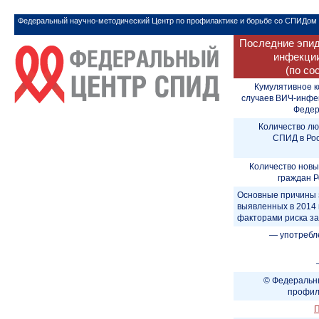
Федеральный научно-методический Центр по профилактике и борьбе со СПИДом
Последние эпид
инфекции
(по со
Кумулятивное к
случаев ВИЧ-инфе
Федера
Количество лю
СПИД в Рос
Количество новы
граждан Р
Основные причины 
выявленных в 2014 
факторами риска з
— употребл
© Федеральны
профил
П