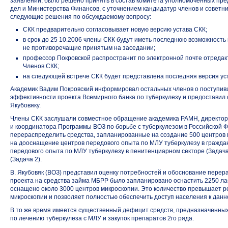
заявлений, было решено принять в состав комитета уполномоченных пр
дел и Министерства Финансов, с уточнением кандидатур членов и советни
следующие решения по обсуждаемому вопросу:
СКК предварительно согласовывает новую версию устава СКК;
в срок до 25 10.2006 члены СКК будут иметь последнюю возможность
не противоречащие принятым на заседании;
профессор Покровской распространит по электронной почте отредак
Членов СКК;
на следующей встрече СКК будет представлена последняя версия ус
Академик Вадим Покровский информировал остальных членов о поступ
эффективности проекта Всемирного банка по туберкулезу и предоставил
Якубовяку.
Члены СКК заслушали совместное обращение академика РАМН, директор
и координатора Программы ВОЗ по борьбе с туберкулезом в Российской 
перераспределить средства, запланированные на создание 500 центров 
на дооснащение центров передового опыта по МЛУ туберкулезу в граждан
передового опыта по МЛУ туберкулезу в пенитенциарном секторе (Задача 
(Задача 2).
В. Якубовяк (ВОЗ) представил оценку потребностей и обоснование перера
проекта на средства займа МБРР было запланировано оснастить 2250 ла
оснащено около 3000 центров микроскопии. Это количество превышает 
микроскопии и позволяет полностью обеспечить доступ населения к данн
В то же время имеется существенный дефицит средств, предназначенных
по лечению туберкулеза с МЛУ и закупок препаратов 2го ряда.