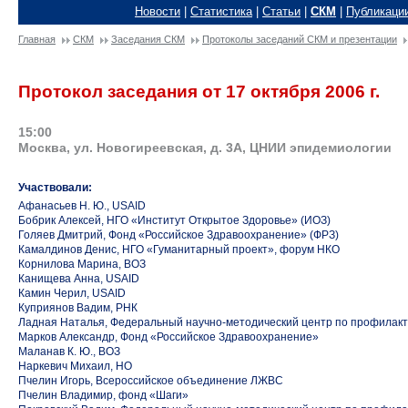
Новости
|
Статистика
|
Статьи
|
СКМ
|
Публикаци
Главная
СКМ
Заседания СКМ
Протоколы заседаний СКМ и презентации
Протокол заседания от 17 октября 2006 г.
15:00
Москва, ул. Новогиреевская, д. 3А, ЦНИИ эпидемиологии
Участвовали:
Афанасьев Н. Ю., USAID
Бобрик Алексей, НГО «Институт Открытое Здоровье» (ИОЗ)
Голяев Дмитрий, Фонд «Российское Здравоохранение» (ФРЗ)
Камалдинов Денис, НГО «Гуманитарный проект», форум НКО
Корнилова Марина, ВОЗ
Канищева Анна, USAID
Камин Черил, USAID
Куприянов Вадим, РНК
Ладная Наталья, Федеральный научно-методический центр по профилакт
Марков Александр, Фонд «Российское Здравоохранение»
Маланав К. Ю., ВОЗ
Наркевич Михаил, НО
Пчелин Игорь, Всероссийское объединение ЛЖВС
Пчелин Владимир, фонд «Шаги»