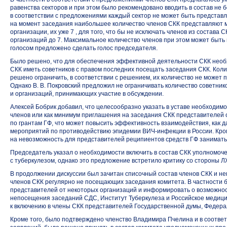
равенства секторов и при этом было рекомендовано вводить в состав не 
в соответствии с предложениями каждый сектор не может быть представл
на момент заседания наибольшее количество членов СКК представляют
организации, их уже 7 , для того, что бы не исключать членов из состава
организаций до 7. Максимальное количество членов при этом может быть
голосом предложено сделать голос председателя.
Было решено, что для обеспечения эффективной деятельности СКК необх
СКК иметь советников с правом последних посещать заседания СКК. Коли
решено ограничить, в соответствии с решением, их количество не может 
Однако В. В. Покровский предложил не ограничивать количество советников
и организаций, принимающих участие в обсуждении.
Алексей Бобрик добавил, что целесообразно указать в уставе необходимо
членов или как минимум приглашения на заседания СКК представителей
по грантам ГФ, что может повысить эффективность взаимодействия, как д
мероприятий по противодействию эпидемии
ВИЧ-инфекции
в России. Кро
на невозможность для представителей реципиентов средств ГФ занимать
Председатель указал о необходимости включить в состав СКК уполномо
с туберкулезом, однако это предложение встретило критику со стороны 
В продолжении дискуссии был зачитан списочный состав членов СКК и н
членов СКК регулярно не посещающих заседания комитета. В частности 
представителей от некоторых организаций и информировать о возможнос
непосещения заседаний СДС, Институт Туберкулеза и Российское медиц
к включению в члены СКК представителей Государственной думы, Федера
Кроме того, было подтверждено членство Владимира Пчелина и в соотве