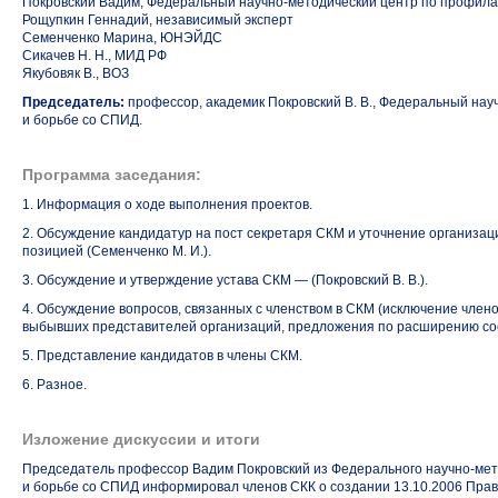
Покровский Вадим, Федеральный научно-методический центр по профила
Рощупкин Геннадий, независимый эксперт
Семенченко Марина, ЮНЭЙДС
Сикачев Н. Н., МИД РФ
Якубовяк В., ВОЗ
Председатель:
профессор, академик Покровский В. В., Федеральный
нау
и борьбе со СПИД.
Программа заседания:
1. Информация о ходе выполнения проектов.
2. Обсуждение кандидатур на пост секретаря СКМ и уточнение организац
позицией (Семенченко М. И.).
3. Обсуждение и утверждение устава СКМ — (Покровский В. В.).
4. Обсуждение вопросов, связанных с членством в СКМ (исключение член
выбывших представителей организаций, предложения по расширению со
5. Представление кандидатов в члены СКМ.
6. Разное.
Изложение дискуссии и итоги
Председатель профессор Вадим Покровский из Федерального
научно-мет
и борьбе со СПИД информировал членов СКК о создании 13.10.2006 Прав