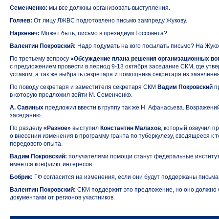
Семенченко:
мы все должны организовать выступления.
Голяев:
От лицу ЛЖВС подготовлено письмо зампреду Жукову.
Наркевич:
Может быть, письмо в президиум Госсовета?
Валентин Покровский:
Надо подумать на кого посылать письмо? На Жуко
По третьему вопросу
«Обсуждение плана решения организационных во
с предложением провести в период
9-13 октября
заседание СКМ, где утве
уставом, а так же выбрать секретаря и помощника секретаря из заявленны
По поводу секретаря и заместителя секретаря СКМ
Вадим Покровский
пр
в которую предложил войти М. Семенченко.
А. Савиных
предложил ввести в группу так же Н. Афанасьева. Возражени
заседанию.
По разделу
«Разное»
выступил
Константин Малахов
, который озвучил 
о внесении изменения в программу гранта по туберкулезу, сводящееся к 
передового опыта.
Вадим Покровский:
получателями помощи станут федеральные институты
имеется конфликт интересов.
Бобрик:
ГФ согласится на изменения, если они будут поддержаны письма
Валентин Покровский:
СКМ поддержит это предложение, но оно должно 
документами от регионов участников.