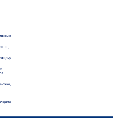
ринятым
ентов,
дующему
ка
ов
зможно,
вующими