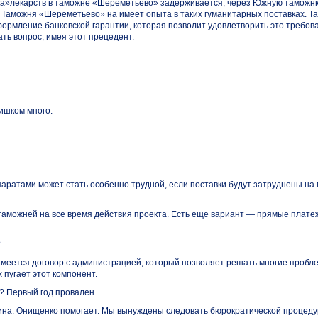
ка»лекарств в таможне «Шереметьево» задерживается, через Южную таможню
. Таможня «Шереметьево» на имеет опыта в таких гуманитарных поставках. Т
рмление банковской гарантии, которая позволит удовлетворить это требов
ь вопрос, имея этот прецедент.
лишком много.
аратами может стать особенно трудной, если поставки будут затруднены на
таможней на все время действия проекта. Есть еще вариант — прямые плате
?
имеется договор с администрацией, который позволяет решать многие пробле
х пугает этот компонент.
? Первый год провален.
фина. Онищенко помогает. Мы вынуждены следовать бюрократической процеду