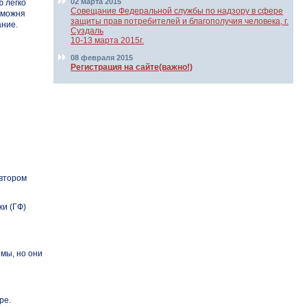
02 марта 2015
 легко
Совещание Федеральной службы по надзору в сфере
аможня
защиты прав потребителей и благополучия человека, г.
ание.
Суздаль
10-13 марта 2015г.
08 февраля 2015
Регистрация на сайте(важно!)
 втором
жи (ГФ)
мы, но они
ре.