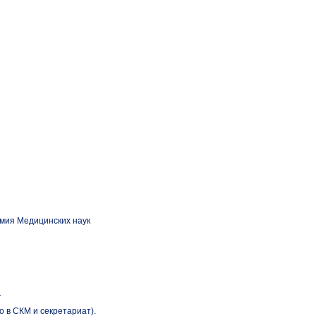
емия Медицинских наук
.
 в СКМ и секретариат).