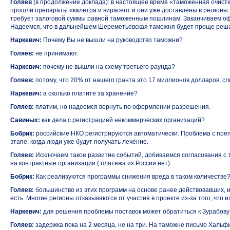
Голяев
(в продолжение доклада): в настоящее время «таможенная очист
прошли препараты «калетра и вирасепт и они уже доставлены в регионы
требует залоговой суммы равной таможенным пошлинам. Заканчиваем офо
Надеемся, что в дальнейшем Шереметьевская таможня будет проще решат
Наркевич:
Почему Вы не вышли на руководство таможни?
Голяев:
не принимают.
Наркевич:
почему не вышли на схему третьего раунда?
Голяев:
потому, что 20% от нашего гранта это 17 миллионов долларов, с
Наркевич:
а сколько платите за хранение?
Голяев:
платим, но надеемся вернуть по оформлении разрешения.
Савиных:
как дела с регистрацией некоммерческих организаций?
Бобрик:
российские НКО регистрируются автоматически. Проблема с преп
этапе, когда люди уже будут получать лечение.
Голяев:
Исключаем такое развитие событий, добиваемся согласования с 
на контрактные организации ( платежа из России нет).
Бобрик:
Как реализуются программы снижения вреда в таком количестве
Голяев:
большинство из этих программ на основе ранее действовавших, 
есть. Многие регионы отказываются от участия в проекте
из-за
того, что и
Наркевич:
для решения проблемы поставок может обратиться к Зурабову
Голяев:
задержка пока на 2 месяца, не на три. На таможне письмо Халь