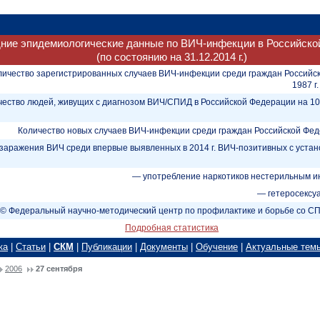
ние эпидемиологические данные по ВИЧ-инфекции в Российско
(по состоянию на 31.12.2014 г.)
личество зарегистрированных случаев ВИЧ-инфекции среди граждан Российс
1987 г.
чество людей, живущих с диагнозом ВИЧ/СПИД в Российской Федерации на 1
Количество новых случаев ВИЧ-инфекции среди граждан Российской Федер
заражения ВИЧ среди впервые выявленных в 2014 г. ВИЧ-позитивных с уст
— употребление наркотиков нестерильным и
— гетеросексу
© Федеральный научно-методический центр по профилактике и борьбе со 
Подробная статистика
ка
|
Статьи
|
СКМ
|
Публикации
|
Документы
|
Обучение
|
Актуальные тем
2006
27 сентября