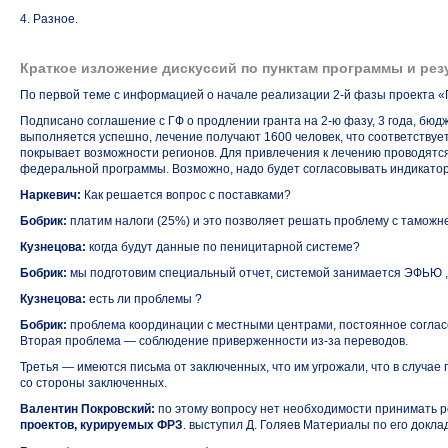
4. Разное.
Краткое изложение дискуссий по пунктам программы и ре
По первой теме с информацией о начале реализации
2-й фазы
проекта «
Подписано соглашение с ГФ о продлении гранта
на 2-ю фазу,
3 года, бюд
выполняется успешно, лечение получают 1600 человек, что соответствуе
покрывает возможности регионов. Для привлечения к лечению проводят
федеральной программы. Возможно, надо будет согласовывать индикатор
Наркевич:
Как решается вопрос с поставками?
Бобрик:
платим налоги (25%) и это позволяет решать проблему с таможн
Кузнецова:
когда будут данные по пеницитарной системе?
Бобрик:
мы подготовим специальный отчет, системой занимается ЭФЬЮ 
Кузнецова:
есть ли проблемы ?
Бобрик:
проблема координации с местными центрами, постоянное согласо
Вторая проблема — соблюдение приверженности
из-за
переводов.
Третья — имеются письма от заключенных, что им угрожали, что в случа
со стороны заключенных.
Валентин Покровский:
по этому вопросу нет необходимости принимать 
проектов, курируемых ФРЗ
. выступил Д. Голяев Материалы по его докла