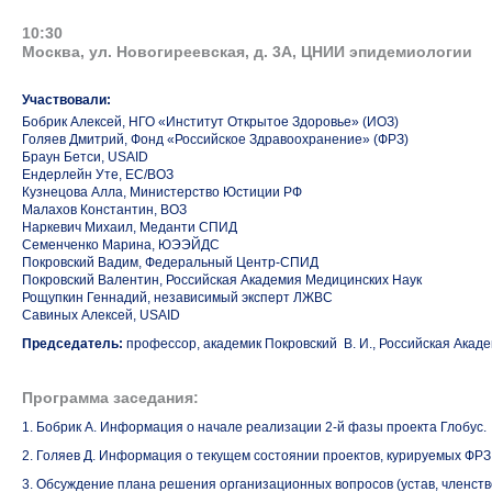
10:30
Москва, ул. Новогиреевская, д. 3А, ЦНИИ эпидемиологии
Участвовали:
Бобрик Алексей, НГО «Институт Открытое Здоровье» (ИОЗ)
Голяев Дмитрий, Фонд «Российское Здравоохранение» (ФРЗ)
Браун Бетси, USAID
Ендерлейн Уте, ЕС/ВОЗ
Кузнецова Алла, Министерство Юстиции РФ
Малахов Константин, ВОЗ
Наркевич Михаил, Меданти СПИД
Семенченко Марина, ЮЭЭЙДС
Покровский Вадим, Федеральный Центр-СПИД
Покровский Валентин, Российская Академия Медицинских Наук
Рощупкин Геннадий, независимый эксперт ЛЖВС
Савиных Алексей, USAID
Председатель:
профессор, академик Покровский В. И., Российская Акад
Программа заседания:
1. Бобрик А. Информация о начале реализации
2-й фазы
проекта Глобус.
2. Голяев Д. Информация о текущем состоянии проектов, курируемых ФРЗ
3. Обсуждение плана решения организационных вопросов (устав, членство