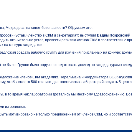
ва, Медведева, на совет безопасности? Обдумаем это.
просов»
(устав, членство в СКМ и секретариат) выступил
Вадим Покровский
рдить окончательно устав, провести ревизию членов СКМ в соответствии с п
х на конкурс кандидатов.
едложил создать рабочую группу для изучения присланных на конкурс докум
й не было. Группе было поручено подготовить доклад по кандидатурам к сле
предложение членов СКМ академика Перельмана и координатора ВОЗ Якубовя
тому, чтобы вместо
500 клинико-диагностических
лабораторий создать 5 центр
, в то время как лаборатории достались бы местному здравоохранению. Во
ми из регионов.
быть мотивировано не только предложением от членов СКМ, но и соответст