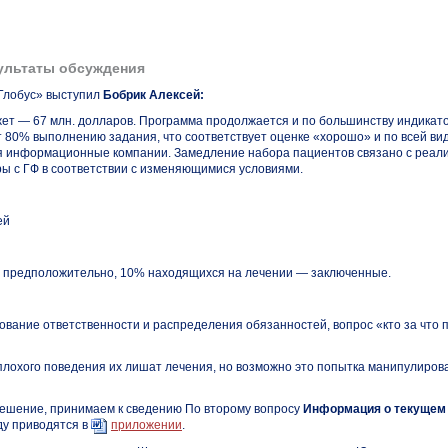
зультаты обсуждения
Глобус» выступил
Бобрик Алексей:
жет — 67 млн. долларов. Программа продолжается и по большинству индикат
т 80% выполнению задания, что соответствует оценке «хорошо» и по всей ви
ся информационные компании. Замедление набора пациентов связано с реал
ы с ГФ в соответствии с изменяющимися условиями.
ей
, предположительно, 10% находящихся на лечении — заключенные.
вание ответственности и распределения обязанностей, вопрос «кто за что 
е плохого поведения их лишат лечения, но возможно это попытка манипулиров
решение, принимаем к сведению По второму вопросу
Информация о текущем
ду приводятся в
приложении
.