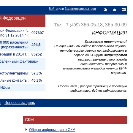
Войти
или
Зарегистрироваться
й Федерации
366-05-18, 365-30-09
Тел. +7 (495)
кой Федерации (с
ИНФОРМАЦИЯ
907607
 по 31.12.2014 г.):
Уважаемые посетители!
00 000 населения
494,6
На официальном сайте Федерального научно-
(пораженность):
методического центра по профилактике и
ации в 2014 г. :
85252
борьбе со СПИДом
запрещается
распространение и пропаганда
ановленными факторами
диссидентской теории ВИЧ и
альтернативных методов лечения ВИЧ-
инфекции.
нструментарием:
57,3%
альные контакты:
40,3%
Посетители, распространяющие подобную
СПИДом
информацию, будут заблокированы.
ы
|
Вопросы за день
СКМ
Общая информация о СКМ