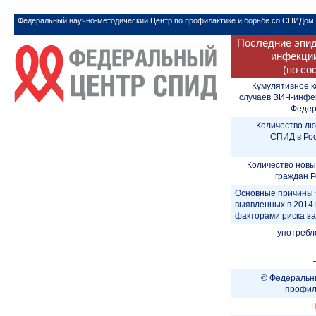
Федеральный научно-методический Центр по профилактике и борьбе со СПИДом
Последние эпид
инфекции
(по со
Кумулятивное к
случаев ВИЧ-инфе
Федера
Количество лю
СПИД в Рос
Количество новы
граждан Р
Основные причины 
выявленных в 2014 
факторами риска з
— употребл
© Федеральны
профил
П