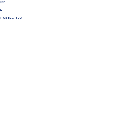
ний.
.
тов грантов.