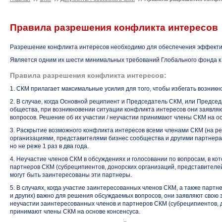
Правила разрешения конфликта интересов
Разрешение конфликта интересов необходимо для обеспечения эффектив
Является одним их шести минимальных требований Глобального фонда
Правила разрешения конфликта интересов:
1. СКМ прилагает максимальные усилия для того, чтобы избегать возникн
2. В случае, когда Основной реципиент и Председатель СКМ, или Предсе
общества, при возникновении ситуации конфликта интересов они заявля
вопросов. Решение об их участии / неучастии принимают члены СКМ на ос
3. Раскрытие возможного конфликта интересов всеми членами СКМ (на рег
организациями, представителями бизнес сообщества и другими партнера
но не реже 1 раз в два года.
4. Неучастие членов СКМ в обсуждениях и голосовании по вопросам, в ко
партнеров СКМ (субреципиентов, донорских организаций, представителей 
могут быть заинтересованы эти партнеры.
5. В случаях, когда участие заинтересованных членов СКМ, а также парт
и других) важно для решения обсуждаемых вопросов, они заявляют свою 
неучастии заинтересованных членов и партнеров СКМ (субреципиентов, д
принимают члены СКМ на основе консенсуса.