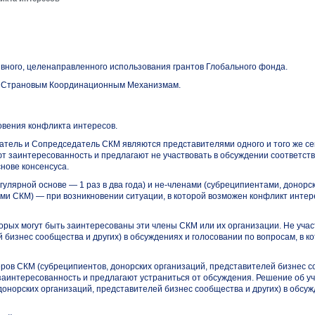
ного, целенаправленного использования грантов Глобального фонда.
 к Страновым Координационным Механизмам.
овения конфликта интересов.
датель и Сопредседатель СКМ являются представителями одного и того же се
ют заинтересованность и предлагают не участвовать в обсуждении соответс
нове консенсуса.
улярной основе — 1 раз в два года) и не-членами (субреципиентами, донорс
ми СКМ) — при возникновении ситуации, в которой возможен конфликт интер
торых могут быть заинтересованы эти члены СКМ или их организации. Не уча
бизнес сообщества и других) в обсуждениях и голосовании по вопросам, в к
неров СКМ (субреципиентов, донорских организаций, представителей бизнес 
заинтересованность и предлагают устраниться от обсуждения. Решение об у
онорских организаций, представителей бизнес сообщества и других) в обсу