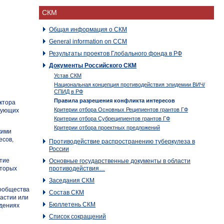
СКМ
Общая информация о СКМ
General information on CCM
Результаты проектов Глобального фонда в РФ
Документы Российского CКМ
Устав СКМ
Национальная концепция противодействия эпидемии ВИЧ/
СПИД в РФ
Правила разрешения конфликта интересов
ктора
Критерии отбора Основных Реципиентов грантов ГФ
твующих
Критерии отбора Субреципиентов грантов ГФ
Критерии отбора проектных предложений
кими
есов,
Противодействие распространению туберкулеза в
России
стие
Основные государственные документы в области
оторых
противодействия…
Заседания СКМ
сообщества
Состав СКМ
частии или
Бюллетень СКМ
ждениях
Список сокращений