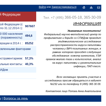
Войти
или
Зарегистрироваться
й Федерации
366-05-18, 365-30-09
Тел. +7 (495)
ИНФОРМАЦИЯ
кой Федерации (с
907607
 по 31.12.2014 г.):
Уважаемые посетители!
00 000 населения
Федеральный научно-методический центр по
494,6
(пораженность):
профилактике и борьбе со СПИДом проводит
эпидемиологическое исследование
ации в 2014 г. :
85252
распространенности вируса папилломы
человека у ВИЧ-позитивных женщин, в
ановленными факторами
рамках которого проходят следующие
обследования: осмотр гинеколога, УЗИ
нструментарием:
57,3%
органов малого таза и кольпоскопия, анализ
на вирус папилломы и урогенитальные
альные контакты:
40,3%
инфекции, ПАП-тест.
СПИДом
Всех желающих принять участие в
исследовании просим обращаться в кабинет
№232 или по телефону 8 (495) 365 30 09.
Контактное лицо Попова Анна Анатольевна
ы
|
Вопросы за день