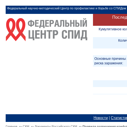
Федеральный научно-методический Центр по профилактике и борьбе со СПИДом
Послед
Кумулятивное ко
Коли
Основные причины 
риска заражения:
Новости
|
Статисти
Главная
СКМ
Документы Российского CКМ
Правила разрешения конфл