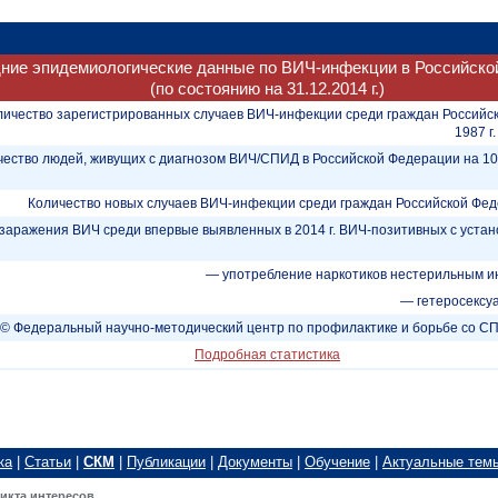
ние эпидемиологические данные по ВИЧ-инфекции в Российско
(по состоянию на 31.12.2014 г.)
личество зарегистрированных случаев ВИЧ-инфекции среди граждан Российс
1987 г.
чество людей, живущих с диагнозом ВИЧ/СПИД в Российской Федерации на 1
Количество новых случаев ВИЧ-инфекции среди граждан Российской Федер
заражения ВИЧ среди впервые выявленных в 2014 г. ВИЧ-позитивных с уст
— употребление наркотиков нестерильным и
— гетеросексу
© Федеральный научно-методический центр по профилактике и борьбе со 
Подробная статистика
ка
|
Статьи
|
СКМ
|
Публикации
|
Документы
|
Обучение
|
Актуальные тем
икта интересов