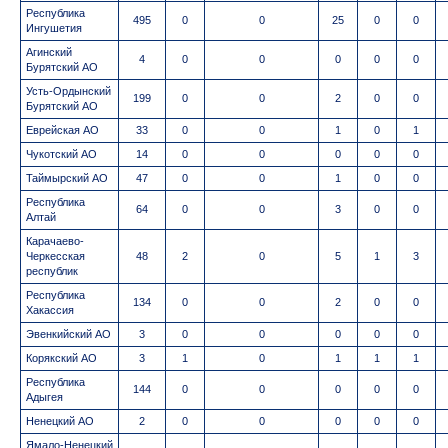
Республика
495
0
0
25
0
0
Ингушетия
Агинский
4
0
0
0
0
0
Бурятский АО
Усть-Ордынский
199
0
0
2
0
0
Бурятский АО
Еврейская АО
33
0
0
1
0
1
Чукотский АО
14
0
0
0
0
0
Таймырский АО
47
0
0
1
0
0
Республика
64
0
0
3
0
0
Алтай
Карачаево-
Черкесская
48
2
0
5
1
3
республик
Республика
134
0
0
2
0
0
Хакассия
Эвенкийский АО
3
0
0
0
0
0
Корякский АО
3
1
0
1
1
1
Республика
144
0
0
0
0
0
Адыгея
Ненецкий АО
2
0
0
0
0
0
Ямало-Ненецкий