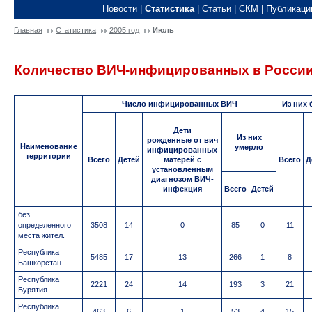
Новости
|
Статистика
|
Статьи
|
СКМ
|
Публикаци
Главная
Статистика
2005 год
Июль
Количество ВИЧ-инфицированных в России 
Число инфицированных ВИЧ
Из них
Дети
Из них
рожденные от вич
Наименование
умерло
инфицированных
территории
Всего
Детей
матерей с
Всего
Д
установленным
диагнозом ВИЧ-
инфекция
Всего
Детей
без
определенного
3508
14
0
85
0
11
места жител.
Республика
5485
17
13
266
1
8
Башкорстан
Республика
2221
24
14
193
3
21
Бурятия
Республика
463
6
1
53
4
15