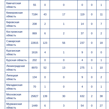
Камчатская
55
0
0
0
0
1
область
Кемеровская
7184
43
17
119
0
11
область
Кировская
208
2
1
14
0
7
область
Костромская
869
6
2
37
0
2
область
Самарская
22815
123
56
237
0
18
область
Курганская
1616
4
1
9
0
0
область
Курская область
202
0
0
4
0
1
Ленинградская
8970
52
13
275
1
10
область
Липецкая
134
0
0
9
0
2
область
Магаданская
70
1
0
4
0
1
область
Московская
25827
139
30
632
2
38
область
Мурманская
1449
6
3
54
0
27
область