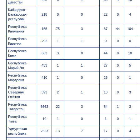
Дагестан
Кабардино-
Балкарская
218
0
0
22
0
4
республик
Республика
155
75
3
67
44
104
Калмыкия
Республика
292
1
1
0
0
0
Карелия
Республика
663
3
0
44
0
10
Коми
Республика
433
1
1
27
0
5
Марий Эл
Республика
410
1
0
25
0
1
Мордовия
Республика
Северная
393
2
1
13
0
3
Осетия
Республика
6663
22
3
84
1
3
Татарстан
Республика
19
1
0
1
0
1
Тыва
Удмуртская
2323
13
7
17
0
4
республика