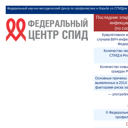
Федеральный научно-методический Центр по профилактике и борьбе со СПИДом
Последние эпид
инфекции
(по со
Кумулятивное к
случаев ВИЧ-инфе
Федера
Количество лю
СПИД в Рос
Количество новы
граждан Р
Основные причины 
выявленных в 2014 
факторами риска з
— употребл
© Федеральны
профил
П