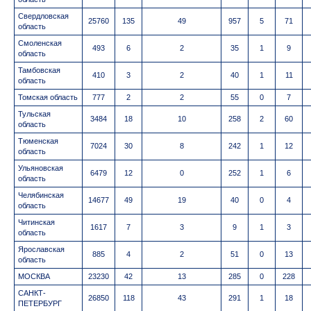
Свердловская
25760
135
49
957
5
71
область
Смоленская
493
6
2
35
1
9
область
Тамбовская
410
3
2
40
1
11
область
Томская область
777
2
2
55
0
7
Тульская
3484
18
10
258
2
60
область
Тюменская
7024
30
8
242
1
12
область
Ульяновская
6479
12
0
252
1
6
область
Челябинская
14677
49
19
40
0
4
область
Читинская
1617
7
3
9
1
3
область
Ярославская
885
4
2
51
0
13
область
МОСКВА
23230
42
13
285
0
228
САНКТ-
26850
118
43
291
1
18
ПЕТЕРБУРГ