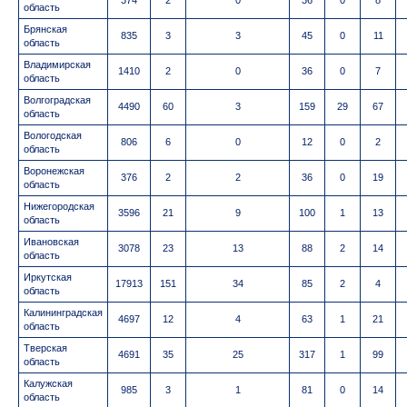
374
2
0
36
0
8
область
Брянская
835
3
3
45
0
11
область
Владимирская
1410
2
0
36
0
7
область
Волгоградская
4490
60
3
159
29
67
область
Вологодская
806
6
0
12
0
2
область
Воронежская
376
2
2
36
0
19
область
Нижегородская
3596
21
9
100
1
13
область
Ивановская
3078
23
13
88
2
14
область
Иркутская
17913
151
34
85
2
4
область
Калининградская
4697
12
4
63
1
21
область
Тверская
4691
35
25
317
1
99
область
Калужская
985
3
1
81
0
14
область