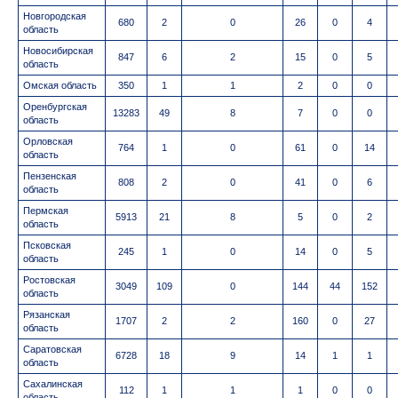
Новгородская
680
2
0
26
0
4
область
Новосибирская
847
6
2
15
0
5
область
Омская область
350
1
1
2
0
0
Оренбургская
13283
49
8
7
0
0
область
Орловская
764
1
0
61
0
14
область
Пензенская
808
2
0
41
0
6
область
Пермская
5913
21
8
5
0
2
область
Псковская
245
1
0
14
0
5
область
Ростовская
3049
109
0
144
44
152
область
Рязанская
1707
2
2
160
0
27
область
Саратовская
6728
18
9
14
1
1
область
Сахалинская
112
1
1
1
0
0
область