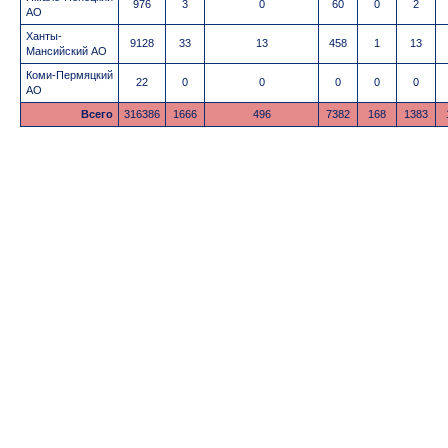
976
3
0
60
0
2
АО
Ханты-
9128
33
13
458
1
13
Мансийский АО
Коми-Пермяцкий
22
0
0
0
0
0
АО
Всего
316386
1666
496
7382
168
1383