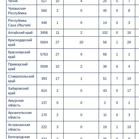
Чечня
527
10
4
25
5
7
Чувашская
560
2
0
45
0
8
Республика
Республика
448
1
0
14
0
3
Саха (Якутия)
Алтайский край
3456
11
2
102
0
16
Краснодарский
5004
27
20
56
1
29
край
Красноярский
5763
27
9
66
1
1
край
Приморский
5508
10
2
36
0
4
край
Ставропольский
393
17
1
51
7
19
край
Хабаровский
814
2
0
43
0
17
край
Амурская
137
0
0
2
0
1
область
Архангельская
170
2
0
11
0
3
область
Астраханская
222
3
0
19
1
10
область
Белгородская