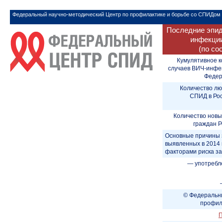
Федеральный научно-методический Центр по профилактике и борьбе со СПИДом
Последние эпид
инфекции
(по со
Кумулятивное к
случаев ВИЧ-инфе
Федера
Количество лю
СПИД в Рос
Количество новы
граждан Р
Основные причины 
выявленных в 2014 
факторами риска з
— употребл
© Федеральны
профил
П