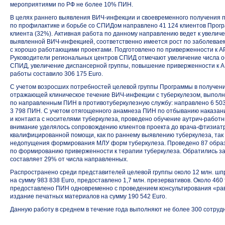
мероприятиями по РФ не более 10% ПИН.
В целях раннего выявления ВИЧ-инфекции и своевременного получения 
по профилактике и борьбе со СПИДом направлено 41 124 клиентов Прог
клиента (32%). Активная работа по данному направлению ведет к увелич
выявленной ВИЧ-инфекцией, соответственно имеется рост по заболевае
с хорошо работающими проектами. Подготовлено по приверженности к АР
Руководители региональных центров СПИД отмечают увеличение числа о
СПИД, увеличение диспансерной группы, повышение приверженности к А
работы составило 306 175 Euro.
С учетом возросших потребностей целевой группы Программы в получен
отражающей клиническое течение ВИЧ-инфекции с туберкулезом, выполн
по направленным ПИН в противотуберкулезную службу: направлено 6 503
3 798 ПИН. С учетом отягощенного анамнеза ПИН по отбыванию наказан
и контакта с носителями туберкулеза, проведено обучение аутрич-работн
внимание уделялось сопровождению клиентов проекта до врача-фтизиат
квалифицированной помощи, как по раннему выявлению туберкулеза, так 
недопущения формирования МЛУ форм туберкулеза. Проведено 87 обра
по формированию приверженности к терапии туберкулеза. Обратились з
составляет 29% от числа направленных.
Распространено среди представителей целевой группы около 12 млн. шп
на сумму 983 838 Euro, предоставлено 1,7 млн. презервативов. Около 46
предоставлено ПИН одновременно с проведением консультирования «р
издание печатных материалов на сумму 190 542 Euro.
Данную работу в среднем в течение года выполняют не более 300 сотруд