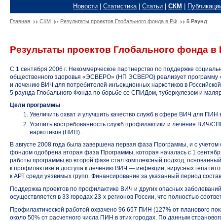
Новости
|
Статистика
|
Статьи
|
СКМ
|
Публикаци
Главная
СКМ
Результаты проектов Глобального фонда в РФ
5 Раунд
Результаты проектов Глобального фонда в 
С 1 сентября 2006 г. Некоммерческое партнерство по поддержке социал
общественного здоровья «ЭСВЕРО» (НП ЭСВЕРО) реализует программу 
и лечению ВИЧ для потребителей инъекционных наркотиков в Российско
5 раунда Глобального Фонда по борьбе со СПИДом, туберкулезом и маляр
Цели программы
Увеличить охват и улучшить качество служб в сфере ВИЧ для ПИН 
Усилить востребованность служб профилактики и лечения ВИЧ/С
наркотиков (ПИН).
В августе 2008 года была завершена первая фаза Программы, и с учетом
фондом одобрена вторая фаза Программы, которая началась с 1 сентябр
работы программы во второй фазе стал комплексный подход, основанный
к профилактике и доступа к лечению ВИЧ — инфекции, вирусных гепати
к АРТ среди уязвимых групп. Финансирование за указанный период состав
Поддержка проектов по профилактике ВИЧ и других опасных заболеваний
осуществляется в 33 городах
23-х
регионов России, что полностью соответ
Профилактической работой охвачено 96 657 ПИН (127% от планового пока
около 50% от расчетного числа ПИН в этих городах. По данным страново