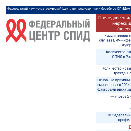
Федеральный научно-методический Центр по профилактике и борьбе со СПИДом
Последние эпид
инфекции
(по со
Кумулятивное к
случаев ВИЧ-инфе
Федера
Количество лю
СПИД в Рос
Количество новы
граждан Р
Основные причины 
выявленных в 2014 
факторами риска з
— употребл
© Федеральны
профил
П