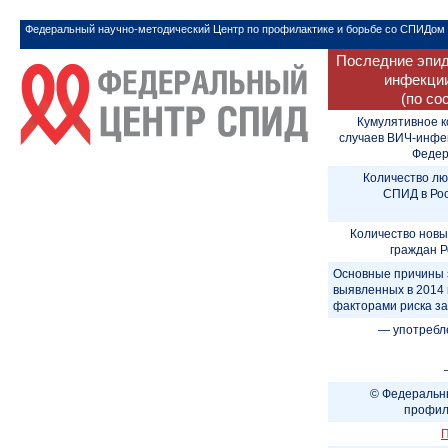
Федеральный научно-методический Центр по профилактике и борьбе со СПИДом
Последние эпид
инфекции
(по со
Кумулятивное к
случаев ВИЧ-инфе
Федера
Количество лю
СПИД в Рос
Количество новы
граждан Р
Основные причины 
выявленных в 2014 
факторами риска з
— употребл
© Федеральны
профил
П