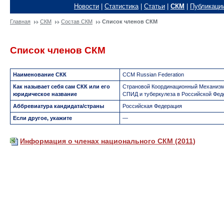
Новости
|
Статистика
|
Статьи
|
СКМ
|
Публикаци
Главная
СКМ
Состав СКМ
Список членов СКМ
Список членов СКМ
Наименование СКК
CCM Russian Federation
Как называет себя сам СКК или его
Страновой Координационный Механизм
юридическое название
СПИД и туберкулеза в Российской Фед
Аббревиатура кандидата/страны
Российская Федерация
Если другое, укажите
—
Информация о членах национального СКМ (2011)