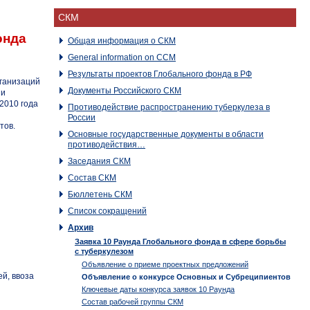
СКМ
онда
Общая информация о СКМ
General information on CCM
Результаты проектов Глобального фонда в РФ
ганизаций
Документы Российского CКМ
ии
2010 года
Противодействие распространению туберкулеза в
России
тов.
Основные государственные документы в области
противодействия…
Заседания СКМ
Состав СКМ
Бюллетень СКМ
Список сокращений
Архив
Заявка 10 Раунда Глобального фонда в сфере борьбы
с туберкулезом
Объявление о приеме проектных предложений
й, ввоза
Объявление о конкурсе Основных и Субреципиентов
Ключевые даты конкурса заявок 10 Раунда
Состав рабочей группы СКМ