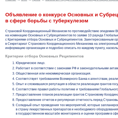
Объявление о конкурсе Основных и Субрец
в сфере борьбы с туберкулезом
Страновой Координационный Механизм по противодействию эпидемии ВИ
на номинацию Основных и Субреципиентов по заявке 10 раунда Глобально
с Критериями отбора Основных и Субреципиентов. Заинтересованным орга
в Секретариат Странового Координационного Механизма на электронный
информацию организации и подробно описать по каждому пункту, наскол
Критерии отбора Основных Реципиентов
Юридическое лицо.
Работает в соответствии с законами РФ и законодательными актам
Общественная или некоммерческая организация.
Соответствует требованиям Всемирного Банка к агентствам, реа
Опыт и сложившаяся репутация в области реализации грантов гос
Соответствие правил работы политике и требованиям Глобальног
Предоставление планов реализации грантов Страновому Координ
Предоставление отчетов и регулярная отчетность перед Страно
Солидный опыт проведения тех мероприятий, которые запланиров
в страну лекарственных препаратов и необходимого оборудования
в государственном масштабе мониторинга и оценки программ в сф