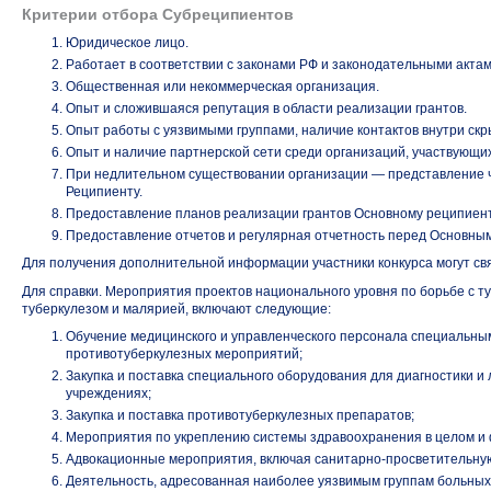
Критерии отбора Субреципиентов
Юридическое лицо.
Работает в соответствии с законами РФ и законодательными актам
Общественная или некоммерческая организация.
Опыт и сложившаяся репутация в области реализации грантов.
Опыт работы с уязвимыми группами, наличие контактов внутри скр
Опыт и наличие партнерской сети среди организаций, участвующих
При недлительном существовании организации — представление ч
Реципиенту.
Предоставление планов реализации грантов Основному реципиен
Предоставление отчетов и регулярная отчетность перед Основн
Для получения дополнительной информации участники конкурса могут свя
Для справки. Мероприятия проектов национального уровня по борьбе с
туберкулезом и малярией, включают следующие:
Обучение медицинского и управленческого персонала специальным
противотуберкулезных мероприятий;
Закупка и поставка специального оборудования для диагностики и
учреждениях;
Закупка и поставка противотуберкулезных препаратов;
Мероприятия по укреплению системы здравоохранения в целом и 
Адвокационные мероприятия, включая санитарно-просветительную
Деятельность, адресованная наиболее уязвимым группам больных 