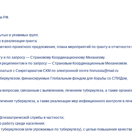
и РФ.
ытых и уязвимых групп.
 в реализации гранта.
еткого проектного предложения, плана мероприятий по гранту и отчетности
ту и по запросу — Страновому Координационному Механизму.
ым реципиентом и по запросу — Страновым Координационным Механизмом.
заться с Секретариатом СКМ по электронной почте hivrussia@mail.ru
 туберкулезом, финансируемые Глобальным фондом для борьбы со СПИДом,
 вопросам, связанным с выявлением, лечением туберкулеза, а также органи
 лечения туберкулеза, а также реализации мер инфекционного контроля в ле
фтизиатрической службы в частности;
 работу среди населения;
туберкулезом (или угрожаемых по туберкулезу), с целью повышения качеств