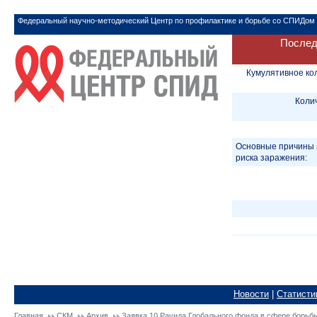
Федеральный научно-методический Центр по профилактике и борьбе со СПИДом
Послед
Кумулятивное ко
Коли
Основные причины 
риска заражения:
Новости
|
Статисти
Главная
СКМ
Архив
Заявка 10 Раунда Глобального фонда в сфере борьб