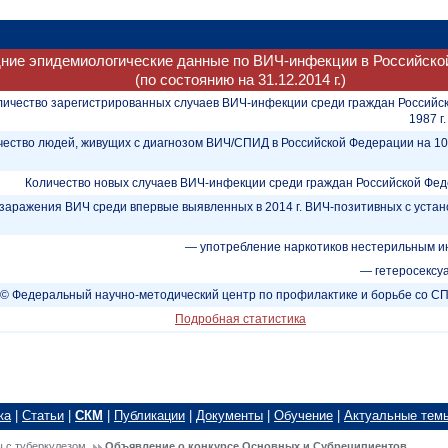
ние эпидемиологические данные по ВИЧ-инфекции в Российско
(по состоянию на 31.12.2014 г.)
личество зарегистрированных случаев ВИЧ-инфекции среди граждан Российс
1987 г.
чество людей, живущих с диагнозом ВИЧ/СПИД в Российской Федерации на 1
Количество новых случаев ВИЧ-инфекции среди граждан Российской Федер
заражения ВИЧ среди впервые выявленных в 2014 г. ВИЧ-позитивных с уст
— употребление наркотиков нестерильным и
— гетеросексу
© Федеральный научно-методический центр по профилактике и борьбе со 
Подробная статистика
ка
|
Статьи
|
СКМ
|
Публикации
|
Документы
|
Обучение
|
Актуальные тем
ы с туберкулезом
Объявление о конкурсе Основных и Субреципиентов