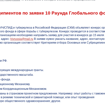
ипиентов по заявке 10 Раунда Глобального ф
Ч/СПИД и туберкулеза в Российской Федерации (СКМ) объявляет конкурс ор
го фонда в сфере борьбы с туберкулезом. Конкурс проводится в соответств
низациям необходимо направить заявку для участия в конкурсе до 15 июля 
 адрес:
hivrussia@mail.ru
В заявке нужно указать название, адрес, контактную
ько организация соответствует Критериям отбора Основных или Субреципиен
и РФ.
лизующих международные гранты.
ударственного масштаба.
о фонда.
ационному Механизму.
вым Координационным Механизмом.
аны в страновом проектном предложении. Например: опыт работы с таможне
 в режиме технической и гуманитарной помощи; или опыт проведения
ере общественного здравоохранения; другое.