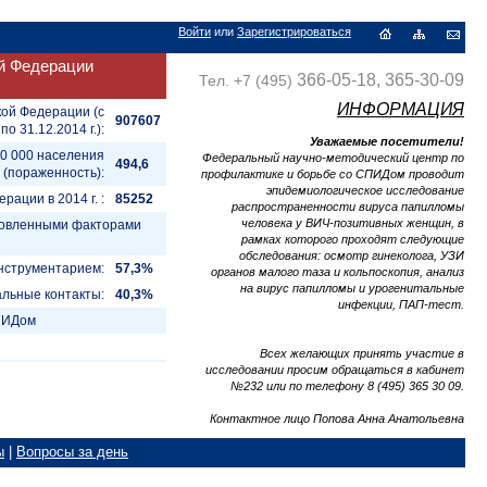
Войти
или
Зарегистрироваться
й Федерации
366-05-18, 365-30-09
Тел. +7 (495)
ИНФОРМАЦИЯ
кой Федерации (с
907607
 по 31.12.2014 г.):
Уважаемые посетители!
00 000 населения
Федеральный научно-методический центр по
494,6
(пораженность):
профилактике и борьбе со СПИДом проводит
эпидемиологическое исследование
ации в 2014 г. :
85252
распространенности вируса папилломы
человека у ВИЧ-позитивных женщин, в
ановленными факторами
рамках которого проходят следующие
обследования: осмотр гинеколога, УЗИ
нструментарием:
57,3%
органов малого таза и кольпоскопия, анализ
на вирус папилломы и урогенитальные
альные контакты:
40,3%
инфекции, ПАП-тест.
СПИДом
Всех желающих принять участие в
исследовании просим обращаться в кабинет
№232 или по телефону 8 (495) 365 30 09.
Контактное лицо Попова Анна Анатольевна
ы
|
Вопросы за день