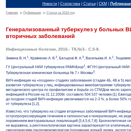
Новости
|
Статистика
|
Статьи
|
СКМ
|
Публикаци
Главная
Публикации
Статьи за 2010 год
Генерализованный туберкулез у больных В
вторичных заболеваний
Инфекционные болезни, 2010.- Т8,№3.- С.5-8.
1
2
3
1
Зимина В. Н.
, Кравченко А. В.
, Батыров Ф. А.
, Васильева И. А.
, Тощевико
1
ГУ Центральный НИИ туберкулеза РАМН&sup
, ФГУН Центральный НИИ 
3
Туберкулезная клиническая больница № 7 г. Москвы
.
ВИЧ-инфекция на «поздних» стадиях заболевания (стадии 4Б, 4В и 5) яв
развития туберкулеза у лиц, инфицированных микобактериями туберкуле
методического центра по профилактике и борьбе со СПИДом число зарег
инфекцией в России на 31.12.2008г. составило 504 537 человек [1]. Ежег
до поздних стадий ВИЧ-инфекции увеличивается на
2-3 %,
а более 50% та
от туберкулеза [1,2].
Известно, что туберкулез на стадии вторичных заболеваний ВИЧ-инфекции
остропрогрессирующим течением и склонностью к генерализации, не ре
поражением внеторакальных локализаций [3,4,5,6,7,8]. Бронхолегочная с
не выражена, а рентгенологическая картина характеризуется атипичным 
скиологическим синдромокомплексом (поражение корней легких, интерст