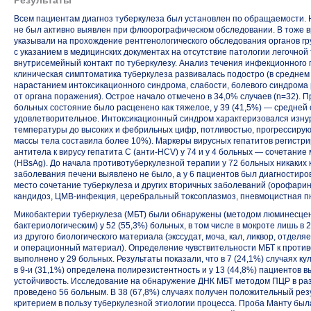
Результаты
Всем пациентам диагноз туберкулеза был установлен по обращаемости. Н
не был активно выявлен при флюорографическом обследовании. В тоже вр
указывали на прохождение рентгенологического обследования органов гру
с указанием в медицинских документах на отсутствие патологии легочной 
внутрисемейный контакт по туберкулезу. Анализ течения инфекционного 
клиническая симптоматика туберкулеза развивалась подостро (в среднем 
нарастанием интоксикационного синдрома, слабости, болевого синдрома 
от органа поражения). Острое начало отмечено в 34,0% случаев (n=32). П
больных состояние было расценено как тяжелое, у 39 (41,5%) — средней 
удовлетворительное. Интоксикационный синдром характеризовался изн
температуры до высоких и фебрильных цифр, потливостью, прогрессиру
массы тела составила более 10%). Маркеры вирусных гепатитов регистрир
антитела к вирусу гепатита С (анти-HCV) у 74 и у 4 больных — сочетание
(HBsAg). До начала противотуберкулезной терапии у 72 больных никаких
заболевания печени выявлено не было, а у 6 пациентов был диагностиров
место сочетание туберкулеза и других вторичных заболеваний (орофари
кандидоз, ЦМВ-инфекция, церебральный токсоплазмоз, пневмоцистная п
Микобактерии туберкулеза (МБТ) были обнаружены (методом люминесцен
бактериологическим) у 52 (55,3%) больных, в том числе в мокроте лишь в 2
из другого биологического материала (экссудат, моча, кал, ликвор, отдел
и операционный материал). Определение чувствительности МБТ к проти
выполнено у 29 больных. Результаты показали, что в 7 (24,1%) случаях ку
в
9-и
(31,1%) определена полирезистентность и у 13 (44,8%) пациентов 
устойчивость. Исследование на обнаружение ДНК МБТ методом ПЦР в ра
проведено 56 больным. В 38 (67,8%) случаях получен положительный рез
критерием в пользу туберкулезной этиологии процесса. Проба Манту был