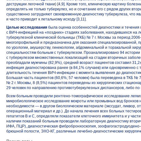
деструкции легочной ткани) [4,9]. Кроме того, клиническую картину болезн
определять не только туберкулез, но и сочетание его с рядом других вто
существенно затрудняют своевременную диагностику туберкулеза, что я
и часто приводит к летальному исходу [3,11].
Целью исследования
была оценка особенностей диагностики и течения 
с ВИЧ-инфекцией на «поздних» стадиях заболевания, находившихся на л
туберкулезной клинической больницы (ТКБ) № 7 г. Москвы за период
2006-
многопрофильной и предназначена для оказания специализированной, 
по урологии, акушерству, гинекологии, абдоминальной и торакальной хиру
специальностям больным с туберкулезом. Проанализировано 94 истории
с туберкулезом множественных локализаций на стадии вторичных заболе
преобладали мужчины (82,9%), средний возраст пациентов составил 31,2±
инфекция диагностирована ранее (в 84,1% случаев) или одновременно с 
длительность течения ВИЧ-инфекции с момента выявления до диагностики 
Большая часть пациентов (60,6%; 57 человек) была переведена в ТКБ № 
№ 2 г. Москвы, 8 (8,5%) пациентов переведены из хирургических стацион
29 человек по направлению противотуберкулезных диспансеров, либо по
Всем больным проводили рентгено-томографическое исследование легки
микробиологическое исследование мокроты или промывных вод бронхов н
необходимости — в другом биологическом материале (экссудат, ликвор, о
операционный материал и др.). До начала лечения всех больных тестиро
гепатитов В и С, определяли показатели клеточного иммунитета и у части
наличии показаний больным проводили лабораторную диагностику втор
ИФА, ПЦР), диагностическая фибробронхоскопия, эзофагогастродуодено-с
брюшной полости, ЭХО-КГ, различные лечебно-диагностические хирургич