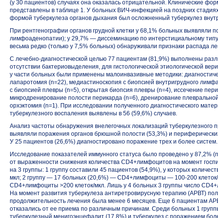
(у 30 пациентов) случаях она оказалась отрицательной. Клинические фо
представлены в таблице 1. У больных ВИЧ-инфекцией на поздних стадия
формой туберкулеза органов дыхания был осложненный туберкулез внут
При рентгенографии органов грудной клетки у 68,1% больных выявляли п
лимфоаденопатии); у 29,7% — диссеминацию по интерстициальному типу
весьма редко (только у 7,5% больных) обнаруживали признаки распада ле
С лечебно-диагностической целью 77 пациентам (81,9%) выполнены разл
отсутствии бактериовыделения, для гистологической этиологической вер
у части больных были применены малоинвазивные методики: диагностиче
лапаротомия (n=22), медиастиноскопия с биопсией внутригрудного лимфа
с биопсией плевры (n=5), открытая биопсия плевры (n=4), иссечение пер
микродренирование полости перикарда (n=6), дренирование плевральной п
орхэктомия (n=1). При исследовании полученного диагностического мат
туберкулезного воспаления выявлены в 56 (59,6%) случаев.
Анализ частоты обнаружения внелегочных локализаций туберкулезного пр
выявляли поражения органов брюшной полости (53,3%) и периферических 
У 25 пациентов (26,6%) диагностировано поражение трех и более систем.
Исследование показателей иммунного статуса было проведено у 87,2% (n
от выраженности снижения количества CD4+лимфоцитов на момент госп
на 3 группы: 1 группу составили 45 пациентов (54,9%), у которых количе
мкл; 2 группу — 17 больных (20,6%) — CD4+лимфоциты —
100-200 клеток/
СD4+лимфоциты >200 клеток/мкл. Лишь у 4 больных 3 группы число CD4+
На момент развития туберкулеза антиретровирусную терапию (АРВТ) полу
продолжительность лечения была менее 6 месяцев. Еще 6 пациентам АР
отказались от ее приема по различным причинам. Среди больных 1 груп
туберкулезный менигоэнцефалит (17,8%) и туберкулез с поражением более