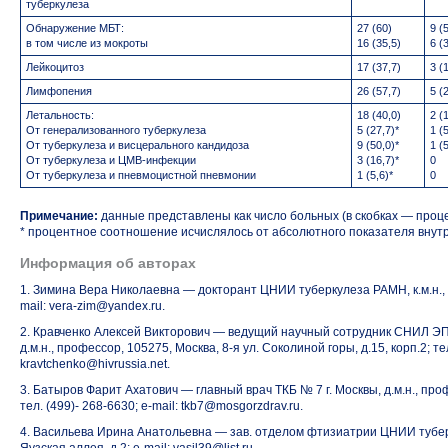
туберкулеза
Обнаружение МБТ:
27 (60)
9 (
в том числе из мокроты
16 (35,5)
6 (
Лейкоцитоз
17 (37,7)
3 (
Лимфопения
26 (57,7)
5 (
Летальность:
18 (40,0)
2 (
От генерализованного туберкулеза
5 (27,7)*
1 (
От туберкулеза и висцерального кандидоза
9 (50,0)*
1 (
От туберкулеза и ЦМВ-инфекции
3 (16,7)*
0
От туберкулеза и пневмоцистной пневмонии
1 (5,6)*
0
Примечание:
данные представлены как число больных (в скобках — проц
* процентное соотношение исчислялось от абсолютного показателя внутр
Информация об авторах
1. Зимина Вера Николаевна — докторант ЦНИИ туберкулеза РАМН, к.м.н., 10
mail: vera-zim@yandex.ru.
2. Кравченко Алексей Викторович — ведущий научный сотрудник СНИЛ
д.м.н., профессор, 105275, Москва,
8-я
ул. Соколиной горы, д.15, корп.2; те
kravtchenko@hivrussia.net.
3. Батыров Фарит Ахатович — главный врач ТКБ № 7 г. Москвы, д.м.н., проф
тел. (499)-
268-6630;
e-mail: tkb7@mosgorzdrav.ru.
4. Васильева Ирина Анатольевна — зав. отделом фтизиатрии ЦНИИ туберку