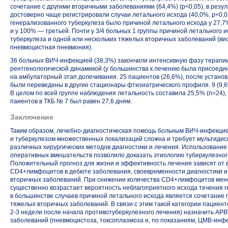
сочетание с другими вторичными заболеваниями (64,4%) (p<0,05), в резу
достоверно чаще регистрировали случаи летального исхода (40,0%, p<0,05
генерализованного туберкулеза было причиной летального исхода у 27,7
и у 100% — третьей. Почти у 3/4 больных 1 группы причиной летального 
туберкулеза и одной или нескольких тяжелых вторичных заболеваний (в
пневмоцистная пневмония).
36 больных ВИЧ-инфекцией (38,3%) закончили интенсивную фазу терапии
рентгенологической динамикой (у большинства к лечению была присоеди
на амбулаторный этап долечивания. 25 пациентов (26,6%), после устано
были переведены в другие стационары фтизиатрического профиля. 9 (9,
В целом по всей группе наблюдения летальность составила 25,5% (n=24)
паиентов в ТКБ № 7 был равен 27,6 дням.
Заключение
Таким образом, лечебно-диагностическая помощь больным ВИЧ-инфекцие
и туберкулезом множественных локализаций сложна и требует мультиди
различных хирургических методов диагностики и лечения. Использование
оперативных вмешательств позволило доказать этиологию туберкулезного
Положительный прогноз для жизни и эффективность лечения зависят от
CD4+лимфоцитов в дебюте заболевания, своевременности диагностики и 
вторичных заболеваний. При снижении количества CD4+лимфоцитов мене
существенно возрастает вероятность неблагоприятного исхода течения г
в большинстве случаев причиной летального исхода является сочетание 
тяжелых вторичных заболеваний. В связи с этим такой категории пациен
2-3
недели после начала противотуберкулезного лечения) назначить АРВ
заболеваний (пневмоцистоза, токсоплазмоза и, по показаниям, ЦМВ-инфе