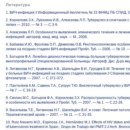
Литература
1. ВИЧ-инфекция // Информационный бюллетень № 33 ФНМЦ ПБ СПИД; 2
2. Корнилова З.Х., Луконина И.В., Алексеева Л.П. Туберкулез в сочетании 
легких — 2010. — № 3. — С.3-9.
3. Алексеева Л.П. Особенности выявления, клинического течения и лечен
инфекцией: автореф. канд. мед. наук. — М., 2008.
4. Бабаева И.Ю., Фролова О.П., Демихова О.В. Рентгенологические особе
легких на поздних стадиях ВИЧ-инфекции// Пробл. Туб. — 2006. — № 10. —
5. Батыров Ф.А. Лечебно-диагностическая помощь больным туберкулезом
многопрофильной специализированной больницы: Автореф. Дис. Д-ра мед.
6. Литвинова Н.Г., Кравченко А.В., Шагильдян В.И., Груздев Б.М. Течение 
у больных ВИЧ-инфекцией на поздних стадиях заболевания.// Сборник мат
фтизиатров. — 2007. — С.371-372.
7. Пантелеев А.М., Савина Т.А., Супрун Т.Ю. Внелегочный туберкулез у ВИ
— № 7. — С.16-19.
8. Скопин М.С., Батыров Ф.А., Корнилова З.Х. Распространенность тубер
и особенности его выявления.// Пробл. Туб. — 2007. — № 1. — С.22-26.
9. Васильева Т.Е., Литвинова Н.Г., Шагильдян В.И. и соавт. Легочная пато
Терапевтический архив — 2007. — № 11. — С.31-35.
10. Ruiz-Navarro M.D., Espinosa J.A., Hernández M.J. Effects of HIV status and
of tuberculosis treatment in Spain.; Grupo de Trabajo del PMIT-2.// Arch. Br