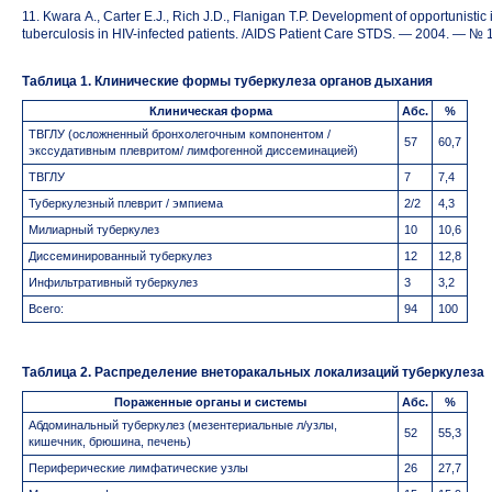
11. Kwara A., Carter E.J., Rich J.D., Flanigan T.P. Development of opportunistic i
tuberculosis in HIV-infected patients. /AIDS Patient Care STDS. — 2004. — № 
Таблица 1. Клинические формы туберкулеза органов дыхания
Клиническая форма
Абс.
%
ТВГЛУ (осложненный бронхолегочным компонентом /
57
60,7
экссудативным плевритом/ лимфогенной диссеминацией)
ТВГЛУ
7
7,4
Туберкулезный плеврит / эмпиема
2/2
4,3
Милиарный туберкулез
10
10,6
Диссеминированный туберкулез
12
12,8
Инфильтративный туберкулез
3
3,2
Всего:
94
100
Таблица 2. Распределение внеторакальных локализаций туберкулеза
Пораженные органы и системы
Абс.
%
Абдоминальный туберкулез (мезентериальные л/узлы,
52
55,3
кишечник, брюшина, печень)
Периферические лимфатические узлы
26
27,7