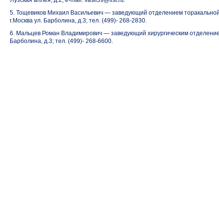
Яузская аллея, д.2; e-mail: vasil39@list.ru.
5. Тощевиков Михаил Васильевич — заведующий отделением торакальной 
г.Москва ул. Барболина, д.3; тел. (499)-
268-2830.
6. Мальцев Роман Владимирович — заведующий хирургическим отделением 
Барболина, д.3; тел. (499)-
268-6600.