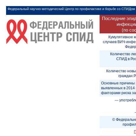
Федеральный научно-методический Центр по профилактике и борьбе со СПИДом
Последние эпид
инфекции
(по со
Кумулятивное к
случаев ВИЧ-инфе
Федера
Количество лю
СПИД в Рос
Количество новы
граждан Р
Основные причины 
выявленных в 2014 
факторами риска з
— употребл
© Федеральны
профил
П