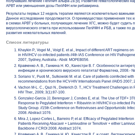
получавших лечение ПегИФН альфа-2а [9]. Развитие гематологических н
АРВТ или уменьшения дозы ПегИФН или рибавирина.
Результаты первых 12 недель терапии являются исключительно важными
Данное исследование продолжается. О преимуществах применения тех и
в схемах АРВТ у больных, получающих лечение ХГС, можно будет судить 
вирусологического ответа при использовании ПегИФН и РБВ, а также по 
развития нежелательных явлений.
Список литературы
Khaykin P., Vogel M., Voigt E. et al., Impact of different ART regimens o
in HIV/HCV co-infected patients //4th IAS Conference on HIV Pathogen
2007, Sydney, Australia.- Abstr. MOPEB056.
Кравченко А. В., Ганкина Н. Ю., Канестри В. Г. Особенности антир
инфекции и хронического вирусного гепатита// Фарматека, 2008.- № 1
Soriano V., Puoti M., Sulkowski M. еt al. Care of patients coinfected wit
recommendations from the HCV-HIV Internationals Panel //AIDS 2007; 
Vachon
M-L. C.,
Qazi N., Dieterich D. T., HCV Treatment Challenges in P
HIV Ther., 2009; 3(1):87-100.
Gonzalez-Garcia JJ, Berenguer J, Condes E, et al. The Use of TDF+ 3T
Response to Pegylated Interferon + Ribavirin in HIV/HCV-co-infected 
Study Group. //15th Conference on Retroviruses and Opportunistic Infe
2008. Abstract 1076.
Mira J, Lopez-Cortes L, Barreiro P, et al. Efficacy of Pegylated Interfer
Patients Receiving Abacavir + Lamivudine or Tenofovir + either Lamivu
Backbone // CROI 2008. Abstract 1074.
Кравченко А. В., Ганкина Н. Ю., Канестри В. Г. и соавт. Диспансер