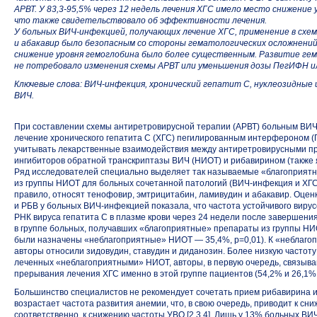
АРВТ. У
83,3-95,5%
через 12 недель лечения ХГС имело место снижение у
что также свидетельствовало об эффективности лечения.
У больных ВИЧ-инфекцией, получающих лечение ХГС, применение в схе
и абакавир было безопасным со стороны гематологических осложнений
снижение уровня гемоглобина было более существенным. Развитие ге
не потребовало изменения схемы АРВТ или уменьшения дозы ПегИФН и
Ключевые слова: ВИЧ-инфекция, хронический гепатит С, нуклеозидны
ВИЧ.
При составлении схемы антиретровирусной терапии (АРВТ) больным ВИЧ
лечение хронического гепатита С (ХГС) пегилированным интерфероном (
учитывать лекарственные взаимодействия между антиретровирусными п
ингибиторов обратной транскриптазы ВИЧ (НИОТ) и рибавирином (также
Ряд исследователей специально выделяет так называемые «благоприят
из группы НИОТ для больных сочетанной патологий (ВИЧ-инфекция и ХГС
правило, относят тенофовир, эмтрицитабин, ламивудин и абакавир. Оце
и РБВ у больных ВИЧ-инфекцией показала, что частота устойчивого вирус
РНК вируса гепатита С в плазме крови через 24 недели после завершени
в группе больных, получавших «благоприятные» препараты из группы НИ
были назначены «неблагоприятные» НИОТ — 35,4%, p=0,01). К «неблаг
авторы относили зидовудин, ставудин и диданозин. Более низкую частоту
леченных «неблагоприятными» НИОТ, авторы, в первую очередь, связыва
прерывания лечения ХГС именно в этой группе пациентов (54,2% и 26,1%, 
Большинство специалистов не рекомендует сочетать прием рибавирина и
возрастает частота развития анемии, что, в свою очередь, приводит к сн
соответственно, к снижению частоты УВО [2,3,4]. Лишь у 13% больных В