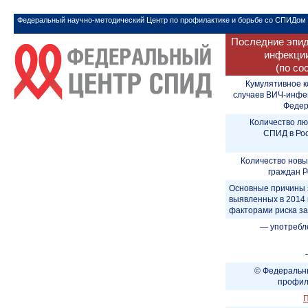
Федеральный научно-методический Центр по профилактике и борьбе со СПИДом
Последние эпид
инфекции
(по со
Кумулятивное к
случаев ВИЧ-инфе
Федера
Количество лю
СПИД в Рос
Количество новы
граждан Р
Основные причины 
выявленных в 2014 
факторами риска з
— употребл
© Федеральны
профил
П