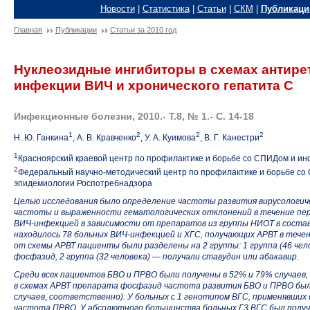
Новости
|
Статистика
|
Статьи
|
СКМ
|
Публикаци
Главная
Публикации
Статьи за 2010 год
Нуклеозидные ингибиторы в схемах антире
инфекции ВИЧ и хронического гепатита С
Инфекционные болезни, 2010.- Т.8, № 1.- С. 14-18
1
2
2
2
Н. Ю. Ганкина
, А. В. Кравченко
, У. А. Куимова
, В. Г. Канестри
1
Красноярский краевой центр по профилактике и борьбе со СПИДом и и
2
Федеральный научно-методический центр по профилактике и борьбе с
эпидемиологии Роспотребнадзора
Целью исследования было определение частоты развития вирусологиче
частоты и выраженности гематологических отклонений в течение перв
ВИЧ-инфекцией в зависимости от препаратов из группы НИОТ в соста
находилось 78 больных ВИЧ-инфекцией и ХГС, получающих АРВТ в течен
от схемы АРВТ пациенты были разделены на 2 группы: 1 группа (46 чел
фосфазид, 2 группа (32 человека) — получали ставудин или абакавир.
Среди всех пациентов БВО и ПРВО были получены в 52% и 79% случаев
в схемах АРВТ препарата фосфазид частота развития БВО и ПРВО был
случаев, соответственно). У больных с 1 генотипом ВГС, применявши
частота ПРВО. У абсолютного большинства больных Г3 ВГС был получ