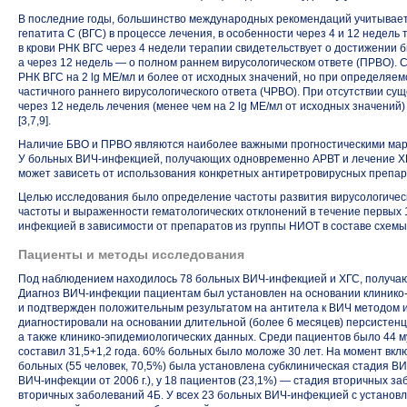
В последние годы, большинство международных рекомендаций учитывает
гепатита С (ВГС) в процессе лечения, в особенности через 4 и 12 недель 
в крови РНК ВГС через 4 недели терапии свидетельствует о достижении б
а через 12 недель — о полном раннем вирусологическом ответе (ПРВО). 
РНК ВГС на 2 lg МЕ/мл и более от исходных значений, но при определяем
частичного раннего вирусологического ответа (ЧРВО). При отсутствии с
через 12 недель лечения (менее чем на 2 lg МЕ/мл от исходных значени
[3,7,9].
Наличие БВО и ПРВО являются наиболее важными прогностическими мар
У больных ВИЧ-инфекцией, получающих одновременно АРВТ и лечение Х
может зависеть от использования конкретных антиретровирусных препара
Целью исследования было определение частоты развития вирусологическо
частоты и выраженности гематологических отклонений в течение первых 
инфекцией в зависимости от препаратов из группы НИОТ в составе схемы
Пациенты и методы исследования
Под наблюдением находилось 78 больных ВИЧ-инфекцией и ХГС, получаю
Диагноз ВИЧ-инфекции пациентам был установлен на основании клинико
и подтвержден положительным результатом на антитела к ВИЧ методом и
диагностировали на основании длительной (более 6 месяцев) персистенц
а также клинико-эпидемиологических данных. Среди пациентов было 44 
составил 31,5+1,2 года. 60% больных было моложе 30 лет. На момент вк
больных (55 человек, 70,5%) была установлена субклиническая стадия В
ВИЧ-инфекции от 2006 г.), у 18 пациентов (23,1%) — стадия вторичных за
вторичных заболеваний 4Б. У всех 23 больных ВИЧ-инфекцией с установл