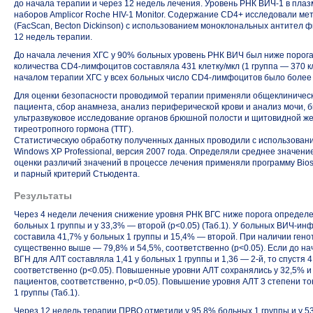
до начала терапии и через 12 недель лечения. Уровень РНК ВИЧ-1 в пл
наборов Amplicor Roche HIV-1 Monitor. Содержание CD4+ исследовали 
(FacScan, Becton Dickinson) с использованием моноклональных антител ф
12 недель терапии.
До начала лечения ХГС у 90% больных уровень РНК ВИЧ был ниже порога 
количества CD4-лимфоцитов составляла 431 клетку/мкл (1 группа — 370 к
началом терапии ХГС у всех больных число CD4-лимфоцитов было более 2
Для оценки безопасности проводимой терапии применяли общеклиничес
пациента, сбор анамнеза, анализ периферической крови и анализ мочи, б
ультразвуковое исследование органов брюшной полости и щитовидной ж
тиреотропного гормона (ТТГ).
Статистическую обработку полученных данных проводили с использованием
Windows XP Professional, версия 2007 года. Определяли среднее значени
оценки различий значений в процессе лечения применяли программу Bios
и парный критерий Стьюдента.
Результаты
Через 4 недели лечения снижение уровня РНК ВГС ниже порога определе
больных 1 группы и у 33,3% — второй (p<0.05) (Таб.1). У больных ВИЧ-ин
составила 41,7% у больных 1 группы и 15,4% — второй. При наличии ген
существенно выше — 79,8% и 54,5%, соответственно (p<0.05). Если до 
ВГН для АЛТ составляла 1,41 у больных 1 группы и 1,36 —
2-й,
то спустя 4
соответственно (p<0.05). Повышенные уровни АЛТ сохранялись у 32,5% и
пациентов, соответственно, p<0.05). Повышение уровня АЛТ 3 степени то
1 группы (Таб.1).
Через 12 недель терапии ПРВО отметили у 95,8% больных 1 группы и у 53