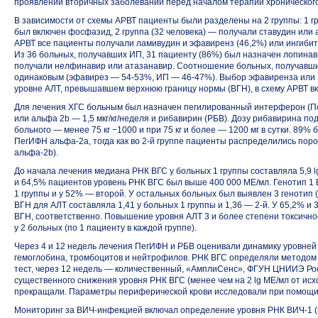
проявлений вторичных заболеваний перед началом терапии хронического
В зависимости от схемы АРВТ пациенты были разделены на 2 группы: 1 гр
был включен фосфазид, 2 группа (32 человека) — получали ставудин или а
АРВТ все пациенты получали ламивудин и эфавиренз (46,2%) или ингибит
Из 36 больных, получавших ИП, 31 пациенту (86%) был назначен лопина
получали нелфинавир или атазанавир. Соотношение больных, получавших
одинаковым (эфавирез —
54-53%,
ИП —
46-47%).
Выбор эфавиренза или И
уровне АЛТ, превышавшем верхнюю границу нормы (ВГН), в схему АРВТ вк
Для лечения ХГС больным был назначен пегилированный интерферон (Пе
или альфа 2b — 1,5 мкг/кг/неделя и рибавирин (РБВ). Дозу рибавирина по
больного — менее 75 кг −1000 и при 75 кг и более — 1200 мг в сутки. 89%
ПегИФН альфа-2а, тогда как во
2-й
группе пациенты распределились пор
альфа-2b).
До начала лечения медиана РНК ВГС у больных 1 группы составляла 5,9 lg
и 64,5% пациентов уровень РНК ВГС был выше 400 000 МЕ/мл. Генотип 1 
1 группы и у 52% — второй. У остальных больных был выявлен 3 генотип
ВГН для АЛТ составляла 1,41 у больных 1 группы и 1,36 —
2-й.
У 65,2% и 
ВГН, соответственно. Повышение уровня АЛТ 3 и более степени токсично
у 2 больных (по 1 пациенту в каждой группе).
Через 4 и 12 недель лечения ПегИФН и РБВ оценивали динамику уровней
гемоглобина, тромбоцитов и нейтрофилов. РНК ВГС определяли методом
тест, через 12 недель — количественный, «АмплиСенс», ФГУН ЦНИИЭ Ро
существенного снижения уровня РНК ВГС (менее чем на 2 lg МЕ/мл от и
прекращали. Параметры периферической крови исследовали при помощи 
Мониторинг за ВИЧ-инфекцией включал определение уровня РНК ВИЧ-1 (в