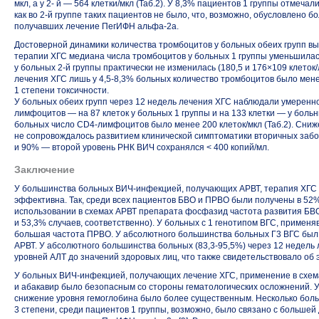
мкл, а у 2- й — 564 клетки/мкл (Таб.2). У 8,3% пациентов 1 группы отмеча
как во
2-й
группе таких пациентов не было, что, возможно, обусловлено б
получавших лечение ПегИФН альфа-2а.
Достоверной динамики количества тромбоцитов у больных обеих групп вы
терапии ХГС медиана числа тромбоцитов у больных 1 группы уменьшилась 
у больных
2-й
группы практически не изменилась (180,5 и 176×109 клеток/л
лечения ХГС лишь у
4,5-8,3%
больных количество тромбоцитов было менее
1 степени токсичности.
У больных обеих групп через 12 недель лечения ХГС наблюдали умерен
лимфоцитов — на 87 клеток у больных 1 группы и на 133 клетки — у больн
больных число CD4-лимфоцитов было менее 200 клеток/мкл (Таб.2). Сни
не сопровождалось развитием клинической симптоматики вторичных забо
и 90% — второй уровень РНК ВИЧ сохранялся < 400 копий/мл.
Заключение
У большинства больных ВИЧ-инфекцией, получающих АРВТ, терапия ХГС 
эффективна. Так, среди всех пациентов БВО и ПРВО были получены в 52%
использовании в схемах АРВТ препарата фосфазид частота развития БВ
и 53,3% случаев, соответственно). У больных с 1 генотипом ВГС, приме
большая частота ПРВО. У абсолютного большинства больных Г3 ВГС был
АРВТ. У абсолютного большинства больных
(83,3-95,5%)
через 12 недель 
уровней АЛТ до значений здоровых лиц, что также свидетельствовало об
У больных ВИЧ-инфекцией, получающих лечение ХГС, применение в схем
и абакавир было безопасным со стороны гематологических осложнений. 
снижение уровня гемоглобина было более существенным. Несколько бол
3 степени, среди пациентов 1 группы, возможно, было связано с большей