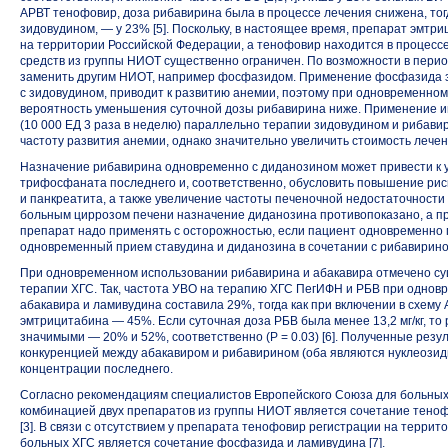
АРВТ тенофовир, доза рибавирина была в процессе лечения снижена, тогд
зидовудином, — у 23% [5]. Поскольку, в настоящее время, препарат эмтр
на территории Российской Федерации, а тенофовир находится в процесс
средств из группы НИОТ существенно ограничен. По возможности в перио
заменить другим НИОТ, например фосфазидом. Применение фосфазида з
с зидовудином, приводит к развитию анемии, поэтому при одновременно
вероятность уменьшения суточной дозы рибавирина ниже. Применение 
(10 000 ЕД 3 раза в неделю) параллельно терапии зидовудином и рибав
частоту развития анемии, однако значительно увеличить стоимость лечен
Назначение рибавирина одновременно с диданозином может привести к 
трифосфаната последнего и, соответственно, обусловить повышение рис
и панкреатита, а также увеличение частоты печеночной недостаточности у
больным циррозом печени назначение диданозина противопоказано, а п
препарат надо применять с осторожностью, если пациент одновременно
одновременный прием ставудина и диданозина в сочетании с рибавирино
При одновременном использовании рибавирина и абакавира отмечено с
терапии ХГС. Так, частота УВО на терапию ХГС ПегИФН и РБВ при одно
абакавира и ламивудина составила 29%, тогда как при включении в схем
эмтрицитабина — 45%. Если суточная доза РБВ была менее 13,2 мг/кг, то
значимыми — 20% и 52%, соответственно (P = 0.03) [6]. Полученные рез
конкуренцией между абакавиром и рибавирином (оба являются нуклеозид
концентрации последнего.
Согласно рекомендациям специалистов Европейского Союза для больны
комбинацией двух препаратов из группы НИОТ является сочетание тено
[3]. В связи с отсутствием у препарата тенофовир регистрации на терри
больных ХГС является сочетание фосфазида и ламивудина [7].