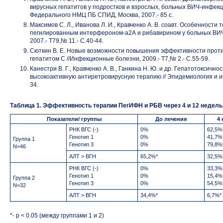
вирусных гепатитов у подростков и взрослых, больных ВИЧ-инфек
Федерального НМЦ ПБ СПИД, Москва, 2007.- 85 с.
Максимов С. Л., Иванова Л. И., Кравченко А. В. соавт. Особенности
пегилированным интерфероном-а2А и рибавирином у больных ВИЧ-
2007.- Т79,№ 11.- С.40-44.
Сюткин В. Е. Новые возможности повышения эффективности прот
гепатитом С //Инфекционные болезни, 2009.- Т7,№ 2.- С.55-59.
Канестри В. Г., Кравченко А. В., Ганкина Н. Ю. и др. Гепатотоксич
высокоактивную антиретровирусную терапию // Эпидемиология и ин
34.
Таблица 1. Эффективность терапии ПегИФН и РБВ через 4 и 12 недел
Показатели/ группы
До лечения
4 
РНК ВГС (-)
0%
62,5%
Генотип 1
0%
41,7%
Группа 1
Генотип 3
0%
79,8%
N=46
АЛТ > ВГН
65,2%*
32,5%
РНК ВГС (-)
0%
33,3%
Генотип 1
0%
15,4%
Группа 2
Генотип 3
0%
54,5%
N=32
АЛТ > ВГН
34,4%*
6,7%*
*- p < 0.05 (между группами 1 и 2)