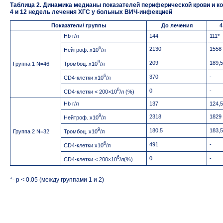
Таблица 2. Динамика медианы показателей периферической крови и 
4 и 12 недель лечения ХГС у больных ВИЧ-инфекцией
Показатели/ группы
До лечения
4
Hb г/л
144
111*
6
2130
1558
Нейтроф. х10
/л
9
209
189,5
Тромбоц. х10
/л
Группа 1 N=46
6
370
-
CD4-клетки х10
/л
6
0
-
CD4-клетки < 200×10
/л (%)
Hb г/л
137
124,5
9
2318
1829
Нейтроф. х10
/л
9
180,5
183,5
Тромбоц. х10
/л
Группа 2 N=32
6
491
-
CD4-клетки х10
/л
6
0
-
CD4-клетки < 200×10
/л(%)
*- p < 0.05 (между группами 1 и 2)