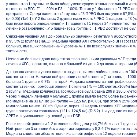
у пациентов 1 группы не было обнаружено существенных различий в час
от генотипа ВГС: Г1 — 90% и Г3 — 100%. Только у 1 больного с Г1 РВО н
прекращена. Среди пациентов 2 группы с Г3 ПРВО был получен в 87,5% сл
(p<0.05) (Таб.1). У 2 больных 2 группы имел место ЧРВО: 1 пациент с Г3 
был ниже порога определения) и 1 пациент с Г1 (через 24 недели тест 
лечение остановлено). У 5 пациентов 2 группы с Г1 РВО достигнут не бы
Снижение уровней АЛТ до нормальных значений отметили у абсолютного 
и 95,5% (2 группа) (Таб.1). Медиана уровня АЛТ относительно ВГН составл
больных, имевших повышенный уровень АЛТ, во всех случаях значения А
токсичности.
Несколько большая доля пациентов с повышенными уровнями АЛТ среди б
лечения ХГС, вероятно, связана с большей их долей до начала терапии (
До начала лечения у всех пациентов уровень гемоглобина превышал 100 г/л
соответственно. Наличие нейтропении легкой степени (1 степень —
1000-
больных 1 группы и 6,7% — второй. Медиана количества нейтрофилов сост
соответственно. Тромбоцитопения 1 степени (75 — 100 клеток х109/л) бы
2 группы. Медиана количества тромбоцитов была равна 209 и 180,5 клеток 
Через 4 недели лечения у больных 1 группы имело место более выражен
(по медиане на 33 г/л, во
2-й
группе — 12,5 г/л, p<0.05), при этом у 25% б
гемоглобина менее 100 г/л. Однако, через 12 недель терапии ХГС медиан
групп практически сравнялась (121 и 124,5 г/л) (Таб.2). Ни у одного из 
АРВТ или уменьшения суточной дозы РБВ.
Развитие нейтропении
1-2
степени наблюдали у 44,7% больных 1 группы
Нейтропения 3 степени была зарегистрирована у
5,3-6,7%
пациентов, пр
Медиана снижения абсолютного числа нейтрофилов к 12 неделе терапии у