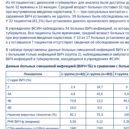
Из 44 пациентов с диагнозом «туберкулез» для анализа были доступны д
было 32 мужчины и 10 женщин. Средний возраст больных составил 32 год
при внутривенном введении наркотиков, 5 — при сексуальных контактах 
заражения ВИЧ установить не удалось. 39 больных были обследованы на
У 32 пациентов (82,1%) был установлен диагноз хронического вирусного г
В учреждениях ФСИН наблюдались 54 больных
ВИЧ-инфекцией
, из кото
туберкулеза. Все пациенты были мужчинами, средний возраст больных со
при внутривенном введении наркотиков. У 10 из 17 больных установлен ди
а у оставшихся 7 пациентов отсутствуют сведения об обследовании на ма
В таблице представлены данные больных смешанной инфекцией ВИЧ и туб
с больными только инфекцией ВИЧ (группа 2), наблюдавшимися амбулатор
ВИЧ-инфекцией
и туберкулезом, находящиеся в учреждениях ФСИН.
Данные больных смешанной инфекцией (ВИЧ+ТБ) в сравнении с боль
Показатели
1 группа (n=42)
2 группа (n=303)
3 группа 
Стадия ВИЧ (%)
3
2,4
34,7
0
4А
4,8
42,6
5,9
4Б
73,8
13,2
94,
4В
19,0
9,5
0
Наличие вирусных гепатитов (%)
82,1
75,3
10
РНК ВИЧ lg (медиана)
5,50
5,12
5,3
CD4-лимфоциты (х109/л) медиана
188*
230*
307