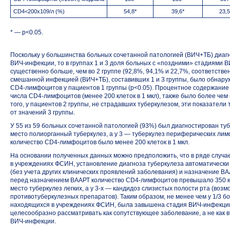
CD4<200x109/л (%)
54,8*
39,6*
23,5
* — p<0.05.
Поскольку у большинства больных сочетанной патологией (ВИЧ+ТБ) диаг
ВИЧ-инфекции
, то в группах 1 и 3 доля больных с «поздними» стадиями
В
существенно больше, чем во 2 группе (92,8%, 94,1% и 22,7%, соответстве
смешанной инфекцией (ВИЧ+ТБ), составивших 1 и 3 группы, было обнару
CD4-лимфоцитов
у пациентов 1 группы (p<0.05). Процентное содержани
числа
CD4-лимфоцитов
(менее 200 клеток в 1 мкл), также было более чем
того, у пациентов 2 группы, не страдавших туберкулезом, эти показатели
от значений 3 группы.
У 55 из 59 больных сочетанной патологией (93%) был диагностирован туб
место полиорганный туберкулез, а у 3 — туберкулез периферических лимф
количество
CD4-лимфоцитов
было менее 200 клеток в 1 мкл.
На основании полученных данных можно предположить, что в ряде случа
в учреждениях ФСИН, установление диагноза туберкулеза автоматическ
(без учета других клинических проявлений заболевания) и назначение ВААР
перед назначением ВААРТ количество
CD4-лимфоцитов
превышало 350 кл
место туберкулез легких, а у
3-х
— кандидоз слизистых полости рта (возм
противотуберкулезных препаратов). Таким образом, не менее чем у
1/3 б
находящихся в учреждениях ФСИН, была завышена стадия
ВИЧ-инфекци
целесообразно рассматривать как сопутствующее заболевание, а не как
ВИЧ-инфекции
.