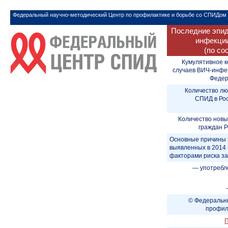
Федеральный научно-методический Центр по профилактике и борьбе со СПИДом
Последние эпид
инфекции
(по со
Кумулятивное к
случаев ВИЧ-инфе
Федера
Количество лю
СПИД в Рос
Количество новы
граждан Р
Основные причины 
выявленных в 2014 
факторами риска з
— употребл
© Федеральны
профил
П