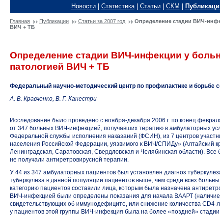
Новости
|
Статистика
|
Статьи
|
СКМ
|
Публикаци
Главная
Публикации
Статьи за 2007 год
Определение стадии
ВИЧ-инф
ВИЧ + ТБ
Определение стадии
ВИЧ-инфекции
у боль
патологией ВИЧ + ТБ
Федеральный
научно-методический
центр по профилактике и борьбе 
А. В. Кравченко, В. Г. Канестри
Исследование было проведено с
ноября-декабря
2006 г. по конец феврал
от 347 больных
ВИЧ-инфекцией
, получавших терапию в амбулаторных ус
Федеральной службы исполнения наказаний (ФСИН), из 7 центров участн
населения Российской Федерации, уязвимого к ВИЧ/СПИДу» (Алтайский кр
Ленинградская, Саратовская, Свердловская и Челябинская области). Все
не получали антиретровирусной терапии.
У 44 из 347 амбулаторных пациентов был установлен диагноз туберкулез
туберкулеза в данной популяции пациентов выше, чем среди всех больн
категорию пациентов составили лица, которым была назначена антиретр
ВИЧ-инфекцией
были определены показания для начала ВААРТ (наличие 
свидетельствующих об иммунодефиците, или снижение количества
CD4-
у пациентов этой группы
ВИЧ-инфекция
была на более «поздней» стадии,