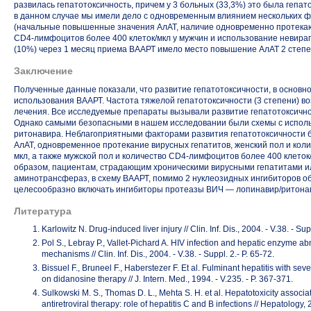
развилась гепатотоксичность, причем у 3 больных (33,3%) это была гепат
в данном случае мы имели дело с одновременным влиянием нескольких ф
(начальные повышенные значения АлАТ, наличие одновременно протекающ
CD4-лимфоцитов
более 400 клеток/мкл у мужчин и использование невирап
(10%) через 1 месяц приема ВААРТ имело место повышение АлАТ 2 степе
Заключение
Полученные данные показали, что развитие гепатотоксичности, в основно
использования ВААРТ. Частота тяжелой гепатотоксичности (3 степени) в
лечения. Все исследуемые препараты вызывали развитие гепатотоксично
Однако самыми безопасными в нашем исследовании были схемы с испол
ритонавира. Неблагоприятными факторами развития гепатотоксичности
АлАТ, одновременное протекание вирусных гепатитов, женский пол и кол
мкл, а также мужской пол и количество
CD4-лимфоцитов
более 400 клеток
образом, пациентам, страдающим хроническими вирусными гепатитами
аминотрансфераз, в схему ВААРТ, помимо 2 нуклеозидных ингибиторов о
целесообразно включать ингибиторы протеазы ВИЧ — лопинавир/ритона
Литература
Karlowitz N.
Drug-induced
liver injury // Clin. Inf. Dis., 2004. - V.38. - Su
Pol S., Lebray P.,
Vallet-Pichard
A. HIV infection and hepatic enzyme abno
mechanisms // Clin. Inf. Dis., 2004. - V.38. - Suppl. 2.-
P. 65-72
.
Bissuel F., Bruneel F., Haberstezer F. Et al. Fulminant hepatitis with sev
on didanosine therapy // J. Intern. Med., 1994. - V.235. -
P. 367-371
.
Sulkowski M. S., Thomas D. L., Mehta S. H. et al. Hepatotoxicity associa
antiretroviral therapy: role of hepatitis C and B infections // Hepatology, 2