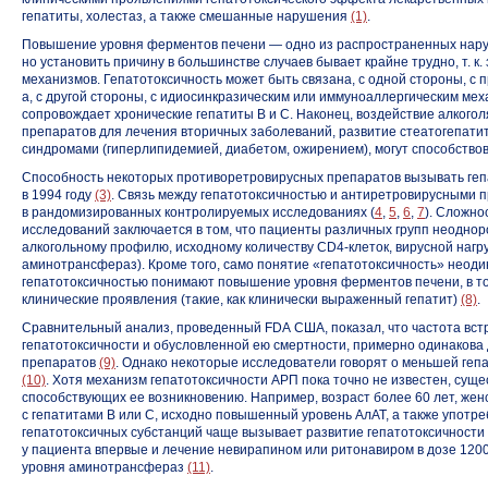
гепатиты, холестаз, а также смешанные нарушения
(1)
.
Повышение уровня ферментов печени — одно из распространенных нар
но установить причину в большинстве случаев бывает крайне трудно, т. к
механизмов. Гепатотоксичность может быть связана, с одной стороны, с
а, с другой стороны, с идиосинкразическим или иммуноаллергическим м
сопровождает хронические гепатиты В и С. Наконец, воздействие алкого
препаратов для лечения вторичных заболеваний, развитие стеатогепати
синдромами (гиперлипидемией, диабетом, ожирением), могут способств
Способность некоторых противоретровирусных препаратов вызывать геп
в 1994 году
(3)
. Связь между гепатотоксичностью и антиретровирусными 
в рандомизированных контролируемых исследованиях (
4
,
5
,
6
,
7
). Сложно
исследований заключается в том, что пациенты различных групп неодноро
алкогольному профилю, исходному количеству
CD4-клеток
, вирусной нагр
аминотрансфераз). Кроме того, само понятие «гепатотоксичность» неоди
гепатотоксичностью понимают повышение уровня ферментов печени, в то 
клинические проявления (такие, как клинически выраженный гепатит)
(8)
.
Сравнительный анализ, проведенный FDA США, показал, что частота вс
гепатотоксичности и обусловленной ею смертности, примерно одинакова 
препаратов
(9)
. Однако некоторые исследователи говорят о меньшей геп
(10)
. Хотя механизм гепатотоксичности АРП пока точно не известен, сущ
способствующих ее возникновению. Например, возраст более 60 лет, жен
с гепатитами В или С, исходно повышенный уровень АлАТ, а также употре
гепатотоксичных субстанций чаще вызывает развитие гепатотоксичности
у пациента впервые и лечение невирапином или ритонавиром в дозе
1200
уровня аминотрансфераз
(11)
.