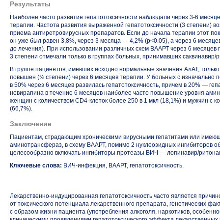
Результаты
Наиболее часто развитие гепатотоксичности наблюдали через
3-6
месяце
терапии. Частота развития выраженной гепатотоксичности (3 степени) 
приема антиретровирусных препаратов. Если до начала терапии этот пок
он уже был равен 3,8%, через 3 месяца — 4,2% (p<0.05), а через 6 месяц
до лечения). При использовании различных схем ВААРТ через 6 месяце
3 степени отмечали только в группах больных, принимавших саквинавир/р
В группе пациентов, имевших исходно нормальные значения АлАТ, только
повышен (½ степени) через 6 месяцев терапии. У больных с изначально
в 50% через 6 месяцев развилась гепатотоксичность, причем в 20% — геп
невирапина в течение 6 месяцев наиболее часто повышение уровня ами
женщин с количеством
CD4-клеток
более 250 в 1 мкл (18,1%) и мужчин с 
(66,7%).
Заключение
Пациентам, страдающим хроническими вирусными гепатитами или имею
аминотрансфераз, в схему ВААРТ, помимо 2 нуклеозидных ингибиторов о
целесообразно включать ингибиторы протеазы ВИЧ —
лопинавир/ритона
Ключевые слова:
ВИЧ-инфекция
, ВААРТ, гепатотоксичность.
Лекарственно-индуцированная
гепатотоксичность часто является причин
от токсического потенциала лекарственного препарата, генетических фак
с образом жизни пациента (употребления алкоголя, наркотиков, особенно
клиническими проявлениями гепатотоксического эффекта лекарственных 