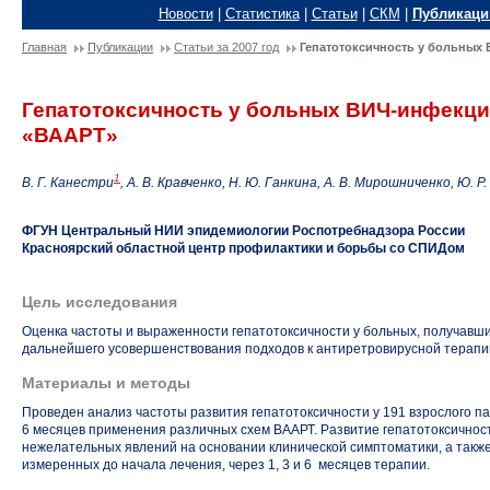
Новости
|
Статистика
|
Статьи
|
СКМ
|
Публикаци
Главная
Публикации
Статьи за 2007 год
Гепатотоксичность у больных
Гепатотоксичность у больных ВИЧ-инфекц
«ВААРТ»
1
В. Г. Канестри
, А. В. Кравченко, Н. Ю. Ганкина, А. В. Мирошниченко, Ю. 
ФГУН Центральный НИИ эпидемиологии Роспотребнадзора России
Красноярский областной центр профилактики и борьбы со СПИДом
Цель исследования
Оценка частоты и выраженности гепатотоксичности у больных, получавш
дальнейшего усовершенствования подходов к антиретровирусной терапи
Материалы и методы
Проведен анализ частоты развития гепатотоксичности у 191 взрослого п
6 месяцев применения различных схем ВААРТ. Развитие гепатотоксично
нежелательных явлений на основании клинической симптоматики, а также
измеренных до начала лечения, через 1, 3 и 6 месяцев терапии.