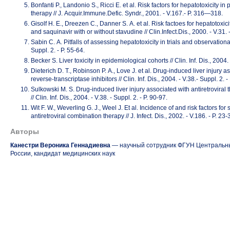
Bonfanti P., Landonio S., Ricci E. et al. Risk factors for hepatotoxicity in 
therapy // J. Acquir.Immune.Defic. Syndr., 2001. - V.167.-
P. 316—318
.
Gisolf H. E., Dreezen C., Danner S. A. et al. Risk factoes for hepatotoxici
and saquinavir with or without stavudine // Clin.Infect.Dis., 2000. - V.31. 
Sabin C. A. Pitfalls of assessing hepatotoxicity in trials and observational c
Suppl. 2. -
P. 55-64
.
Becker S. Liver toxicity in epidemiological cohorts // Clin. Inf. Dis., 2004. 
Dieterich D. T., Robinson P. A., Love J. et al.
Drug-induced
liver injury 
reverse-transcriptase
inhibitors // Clin. Inf. Dis., 2004. - V.38.- Suppl. 2. -
Sulkowski M. S.
Drug-induced
liver injury associated with antiretroviral
// Clin. Inf. Dis., 2004. - V.38. - Suppl. 2. -
P. 90-97
.
Wit F. W., Weverling G. J., Weel J. Et al. Incidence of and risk factors fo
antiretroviral combination therapy // J. Infect. Dis., 2002. - V.186. -
P. 23-
Авторы
Канестри Вероника Геннадиевна
— научный сотрудник ФГУН Центральн
России, кандидат медицинских наук