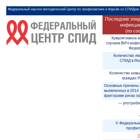
Федеральный научно-методический Центр по профилактике и борьбе со СПИДом
Последние эпид
инфекции
(по со
Кумулятивное к
случаев ВИЧ-инфе
Федера
Количество лю
СПИД в Рос
Количество новы
граждан Р
Основные причины 
выявленных в 2014 
факторами риска з
— употребл
© Федеральны
профил
П