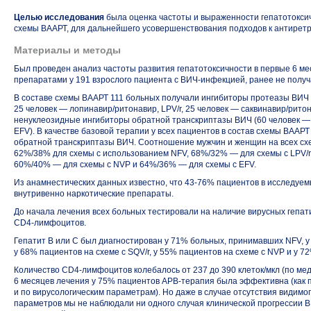
Целью исследования
была оценка частоты и выраженности гепатотокси
схемы ВААРТ, для дальнейшего усовершенствования подходов к антирет
Материалы и методы
Был проведен анализ частоты развития гепатотоксичности в первые 6 м
препаратами у 191 взрослого пациента с
ВИЧ-инфекцией
, ранее не полу
В составе схемы ВААРТ 111 больных получали ингибиторы протеазы ВИЧ 
25 человек —
лопинавир/ритонавир,
LPV/r,
25 человек —
саквинавир/ритон
ненуклеозидные ингибиторы обратной транскриптазы ВИЧ (60 человек — 
EFV). В качестве базовой терапии у всех пациентов в состав схемы ВААР
обратной транскриптазы ВИЧ. Соотношение мужчин и женщин на всех сх
62%/38%
для схемы с использованием NFV, 68%/32% — для схемы с
LPV/r
60%/40%
— для схемы с NVP и
64%/36%
— для схемы с EFV.
Из анамнестических данных известно, что
43-76%
пациентов в исследуем
внутривенно наркотические препараты.
До начала лечения всех больных тестировали на наличие вирусных гепати
CD4-лимфоцитов
.
Гепатит В или С был диагностирован у 71% больных, принимавших NFV, 
у 68% пациентов на схеме с
SQV/r,
у 55% пациентов на схеме с NVP и у 72
Количество
CD4-лимфоцитов
колебалось от 237 до
390 клеток/мкл
(по мед
6 месяцев лечения у 75% пациентов
АРВ-терапия
была эффективна (как п
и по вирусологическим параметрам). Но даже в случае отсутствия видим
параметров мы не наблюдали ни одного случая клинической прогрессии
В