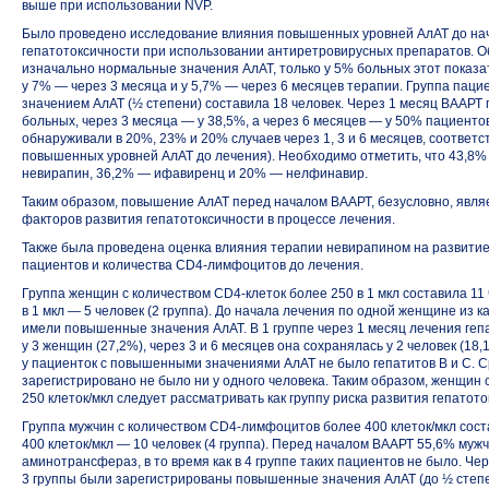
выше при использовании NVP.
Было проведено исследование влияния повышенных уровней АлАТ до нач
гепатотоксичности при использовании антиретровирусных препаратов. О
изначально нормальные значения АлАТ, только у 5% больных этот показа
у 7% — через 3 месяца и у 5,7% — через 6 месяцев терапии. Группа пац
значением АлАТ (½ степени) составила 18 человек. Через 1 месяц ВААРТ 
больных, через 3 месяца — у 38,5%, а через 6 месяцев — у 50% пациентов
обнаруживали в 20%, 23% и 20% случаев через 1, 3 и 6 месяцев, соответ
повышенных уровней АлАТ до лечения). Необходимо отметить, что 43,8
невирапин, 36,2% — ифавиренц и 20% — нелфинавир.
Таким образом, повышение АлАТ перед началом ВААРТ, безусловно, явля
факторов развития гепатотоксичности в процессе лечения.
Также была проведена оценка влияния терапии невирапином на развитие 
пациентов и количества
СD4-лимфоцитов
до лечения.
Группа женщин с количеством
CD4-клеток
более 250 в 1 мкл составила 11 
в 1 мкл — 5 человек (2 группа). До начала лечения по одной женщине из 
имели повышенные значения АлАТ. В 1 группе через 1 месяц лечения геп
у 3 женщин (27,2%), через 3 и 6 месяцев она сохранялась у 2 человек (18,
у пациенток с повышенными значениями АлАТ не было гепатитов В и С. 
зарегистрировано не было ни у одного человека. Таким образом, женщин 
250 клеток/мкл следует рассматривать как группу риска развития гепатот
Группа мужчин с количеством
CD4-лимфоцитов
более 400 клеток/мкл соста
400 клеток/мкл — 10 человек (4 группа). Перед началом ВААРТ 55,6% му
аминотрансфераз, в то время как в 4 группе таких пациентов не было. Че
3 группы были зарегистрированы повышенные значения АлАТ (до ½ степени