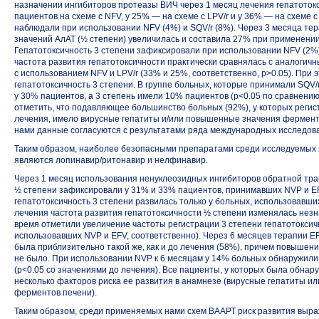
назначении ингибиторов протеазы ВИЧ через 1 месяц лечения гепатоток
пациентов на схеме с NFV, у 25% — на схеме с LPV/r и у 36% — на схеме 
наблюдали при использовании NFV (4%) и SQV/r (8%). Через 3 месяца т
значений АлАТ (½ степени) увеличилась и составила 27% при применении
Гепатотоксичность 3 степени зафиксировали при использовании NFV (2%) 
частота развития гепатотоксичности практически сравнялась с аналогичн
с использованием NFV и LPV/r (33% и 25%, соответственно, p>0.05). При 
гепатотоксичность 3 степени. В группе больных, которые принимали SQ
у 30% пациентов, а 3 степень имели 10% пациентов (p<0.05 по сравнени
отметить, что подавляющее большинство больных (92%), у которых регис
лечения, имело вирусные гепатиты и/или повышенные значения фермент
нами данные согласуются с результатами ряда международных исследовани
Таким образом, наиболее безопасными препаратами среди исследуемых и
являются лопинавир/ритонавир и нелфинавир.
Через 1 месяц использования ненуклеозидных ингибиторов обратной т
½ степени зафиксировали у 31% и 33% пациентов, принимавших NVP и EF
гепатотоксичность 3 степени развилась только у больных, использовавши
лечения частота развития гепатотоксичности ½ степени изменялась незн
время отметили увеличение частоты регистрации 3 степени гепатотоксич
использовавших NVP и EFV, соответственно). Через 6 месяцев терапии E
была приблизительно такой же, как и до лечения (58%), причем повышен
не было. При использовании NVP к 6 месяцам у 14% больных обнаружили 
(p<0.05 со значениями до лечения). Все пациенты, у которых была обнар
несколько факторов риска ее развития в анамнезе (вирусные гепатиты 
ферментов печени).
Таким образом, среди применяемых нами схем ВААРТ риск развития выра