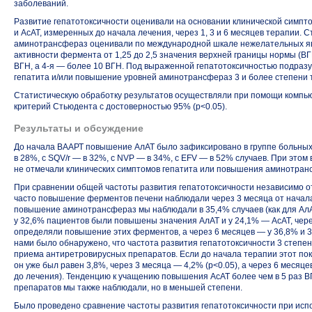
заболеваний.
Развитие гепатотоксичности оценивали на основании клинической симпто
и АсАТ, измеренных до начала лечения, через 1, 3 и 6 месяцев терапии.
аминотрансфераз оценивали по международной шкале нежелательных я
активности фермента от 1,25 до 2,5 значения верхней границы нормы (ВГ
ВГН, а
4-я
— более 10 ВГН. Под выраженной гепатотоксичностью подразу
гепатита и/или повышение уровней аминотрансфераз 3 и более степени 
Статистическую обработку результатов осуществляли при помощи компью
критерий Стьюдента с достоверностью 95% (p<0.05).
Результаты и обсуждение
До начала ВААРТ повышение АлАТ было зафиксировано в группе больных 
в 28%, с
SQV/r
— в 32%, с NVP — в 34%, с EFV — в 52% случаев. При этом 
не отмечали клинических симптомов гепатита или повышения аминотранс
При сравнении общей частоты развития гепатотоксичности независимо от
часто повышение ферментов печени наблюдали через 3 месяца от начала
повышение аминотрансфераз мы наблюдали в 35,4% случаев (как для АлАТ,
у 32,6% пациентов были повышены значения АлАТ и у 24,1% — АсАТ, чере
определяли повышение этих ферментов, а через 6 месяцев — у 36,8% и 3
нами было обнаружено, что частота развития гепатотоксичности 3 степ
приема антиретровирусных препаратов. Если до начала терапии этот пок
он уже был равен 3,8%, через 3 месяца — 4,2% (p<0.05), а через 6 месяц
до лечения). Тенденцию к учащению повышения АсАТ более чем в 5 раз 
препаратов мы также наблюдали, но в меньшей степени.
Было проведено сравнение частоты развития гепатотоксичности при исп