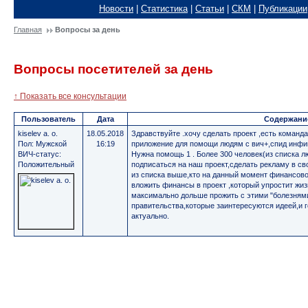
Новости
|
Статистика
|
Статьи
|
СКМ
|
Публикации
Главная
Вопросы за день
Вопросы посетителей за день
↑ Показать все консультации
Пользователь
Дата
Содержани
kiselev a. o.
18.05.2018
Здравствуйте .хочу сделать проект ,есть команд
Пол: Мужской
16:19
приложение для помощи людям с вич+,спид инфиц
ВИЧ-статус:
Нужна помощь 1 . Более 300 человек(из списка 
Положительный
подписаться на наш проект,сделать рекламу в сво
из списка выше,кто на данный момент финансово
вложить финансы в проект ,который упростит жи
максимально дольше прожить с этими "болезнями 
правительства,которые заинтересуются идеей,и 
актуально.