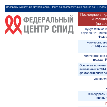
Федеральный научно-методический Центр по профилактике и борьбе со СПИДом
Последние эпид
инфекции
(по со
Кумулятивное к
случаев ВИЧ-инфе
Федера
Количество лю
СПИД в Рос
Количество новы
граждан Р
Основные причины 
выявленных в 2014 
факторами риска з
— употребл
© Федеральны
профил
П