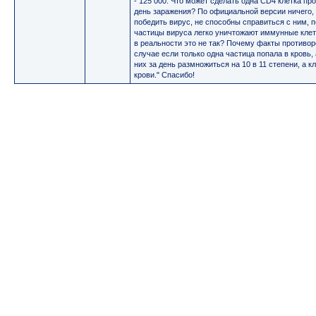
- 125 000. Что может сделать одна CD4 клетка пр
день заражения? По официальной версии ничего, 
победить вирус, не способны справиться с ним, 
частицы вируса легко уничтожают иммунные клет
в реальности это не так? Почему факты противо
случае если только одна частица попала в кровь, 
них за день размножиться на 10 в 11 степени, а 
крови." Спасибо!