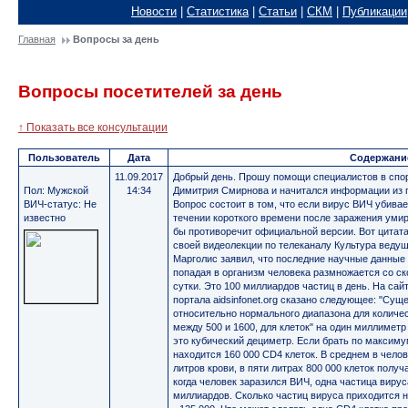
Новости
|
Статистика
|
Статьи
|
СКМ
|
Публикации
Главная
Вопросы за день
Вопросы посетителей за день
↑ Показать все консультации
Пользователь
Дата
Содержани
11.09.2017
Добрый день. Прошу помощи специалистов в спо
Пол: Мужской
14:34
Димитрия Смирнова и начитался информации из г
ВИЧ-статус: Не
Вопрос состоит в том, что если вирус ВИЧ убива
известно
течении короткого времени после заражения умира
бы противоречит официальной версии. Вот цитата
своей видеолекции по телеканалу Культура веду
Марголис заявил, что последние научные данные 
попадая в организм человека размножается со ско
сутки. Это 100 миллиардов частиц в день. На са
портала aidsinfonet.org сказано следующее: "Су
относительно нормального диапазона для количе
между 500 и 1600, для клеток" на один миллиметр
это кубический дециметр. Если брать по максимум
находится 160 000 CD4 клеток. В среднем в чело
литров крови, в пяти литрах 800 000 клеток полу
когда человек заразился ВИЧ, одна частица вирус
миллиардов. Сколько частиц вируса приходится 