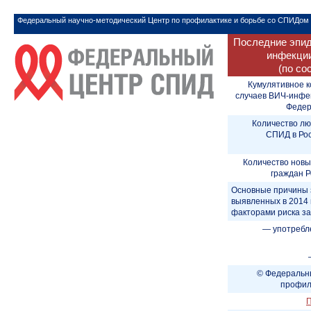
Федеральный научно-методический Центр по профилактике и борьбе со СПИДом
Последние эпид
инфекции
(по со
Кумулятивное к
случаев ВИЧ-инфе
Федера
Количество лю
СПИД в Рос
Количество новы
граждан Р
Основные причины 
выявленных в 2014 
факторами риска з
— употребл
© Федеральны
профил
П