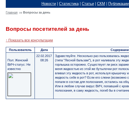
Новости
|
Статистика
|
Статьи
|
СКМ
|
Публикации
Главная
Вопросы за день
Вопросы посетителей за день
↑ Показать все консультации
Пользователь
Дата
Содержани
22.02.2017
Здравствуйте. Несколько раз пользовалась жидк
Пол: Женский
08:26
(типа "Лесной бальзам"), в рот наливала эту жид
ВИЧ-статус: Не
горлышка осторожно. Существует ли риск заражен
известно
меня жидкостью из этой же бутылочки рот полоск
вливал эту жидкость в рот, используя крышечку ил
жидкость себе в рот? Если его слюни (возможно с
попали в состав для полоскания, остались на об
Или в любом случае вирус ВИЧ, попавший с кров
полоскания, в саму жидкость, погиб бы в считан