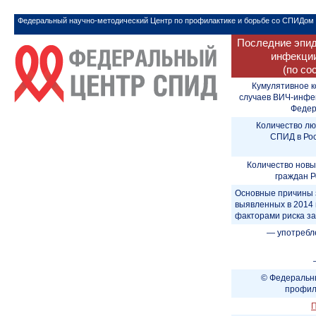
Федеральный научно-методический Центр по профилактике и борьбе со СПИДом
Последние эпид
инфекции
(по со
Кумулятивное к
случаев ВИЧ-инфе
Федера
Количество лю
СПИД в Рос
Количество новы
граждан Р
Основные причины 
выявленных в 2014 
факторами риска з
— употребл
© Федеральны
профил
П